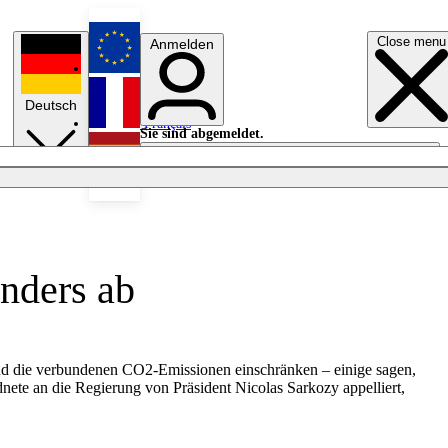
Close menu
Anmelden
English
Deutsch
Français
Sie sind abgemeldet.
Anmelden
Licht aus
Español
nders ab
 und die verbundenen CO2-Emissionen einschränken – einige sagen,
nete an die Regierung von Präsident Nicolas Sarkozy appelliert,