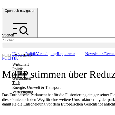
Open sub navigation
Suchen
Ukraine
Politik
Verteidigung
Rapporteur
Newsletters
Event
POLICY AREAS
POLITIK
Wirtschaft
Politik
MdEP stimmen über Reduzi
Agrifood
Gesundheit
Tech
Energie, Umwelt & Transport
Verteidigung
Das Europäische Parlament hat für die Fusionierung einiger seiner P
dies könnte auch den Weg für eine weitere Umstrukturierung der parl
damit sie die Entscheidung vor dem Europäischen Gerichtshof anficht