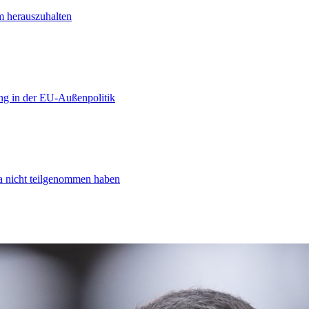
m herauszuhalten
ng in der EU-Außenpolitik
ta nicht teilgenommen haben