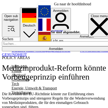
Ga naar de hoofdinhoud
Anmelden
Open sub
Close menu
English
navigation
Deutsch
Français
Sie sind abgemeldet.
Anmelden
Suchen
Licht aus
Español
Anmelden
Ukraine
Politik
Verteidigung
Rapporteur
Newsletters
Event
GESUNDHEIT
POLICY AREAS
Medizinprodukt-Reform könnte
Wirtschaft
Politik
Vorbeugeprinzip einführen
Agrifood
Gesundheit
Tech
Energie, Umwelt & Transport
Verteidigung
Die Revision der EU-Richtlinie könnte zur Einführung eines
Vorbeugeprinzips und strengerer Regeln für die Wiederverwendung
von Medizinprodukten, die für den einmaligen Gebrauch
vorgesehen sind, führen.