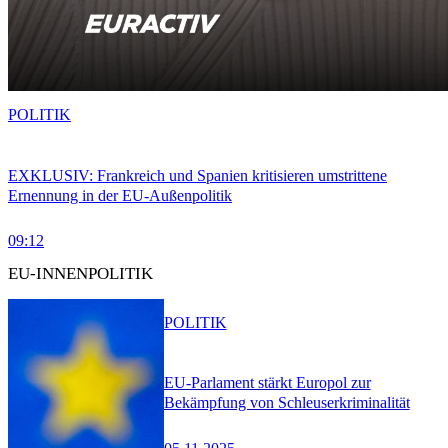
POLITIK
EXKLUSIV: Frankreich und Spanien kritisieren umstrittene
Ernennung in der EU-Außenpolitik
09:12
EU-INNENPOLITIK
POLITIK
EU-Parlament stärkt Europol zur
Bekämpfung von Schleuserkriminalität