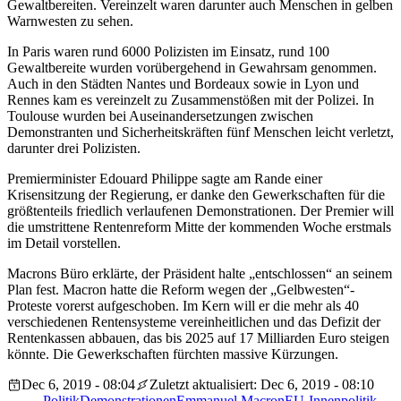
Gewaltbereiten. Vereinzelt waren darunter auch Menschen in gelben
Warnwesten zu sehen.
In Paris waren rund 6000 Polizisten im Einsatz, rund 100
Gewaltbereite wurden vorübergehend in Gewahrsam genommen.
Auch in den Städten Nantes und Bordeaux sowie in Lyon und
Rennes kam es vereinzelt zu Zusammenstößen mit der Polizei. In
Toulouse wurden bei Auseinandersetzungen zwischen
Demonstranten und Sicherheitskräften fünf Menschen leicht verletzt,
darunter drei Polizisten.
Premierminister Edouard Philippe sagte am Rande einer
Krisensitzung der Regierung, er danke den Gewerkschaften für die
größtenteils friedlich verlaufenen Demonstrationen. Der Premier will
die umstrittene Rentenreform Mitte der kommenden Woche erstmals
im Detail vorstellen.
Macrons Büro erklärte, der Präsident halte „entschlossen“ an seinem
Plan fest. Macron hatte die Reform wegen der „Gelbwesten“-
Proteste vorerst aufgeschoben. Im Kern will er die mehr als 40
verschiedenen Rentensysteme vereinheitlichen und das Defizit der
Rentenkassen abbauen, das bis 2025 auf 17 Milliarden Euro steigen
könnte. Die Gewerkschaften fürchten massive Kürzungen.
Dec 6, 2019 - 08:04
Zuletzt aktualisiert: Dec 6, 2019 - 08:10
Politik
Demonstrationen
Emmanuel Macron
EU-Innenpolitik