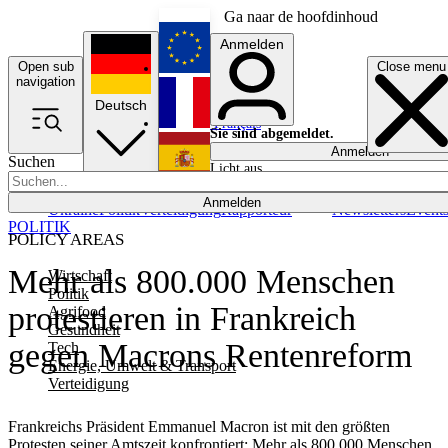
Ga naar de hoofdinhoud
Anmelden
Open sub
Close menu
English
navigation
Deutsch
Français
Sie sind abgemeldet.
Anmelden
Suchen
Licht aus
Español
Anmelden
Ukraine
Politik
Verteidigung
Rapporteur
Newsletters
Event
POLITIK
POLICY AREAS
Mehr als 800.000 Menschen
Wirtschaft
Politik
protestieren in Frankreich
Agrifood
Gesundheit
gegen Macrons Rentenreform
Tech
Energie, Umwelt & Transport
Verteidigung
Frankreichs Präsident Emmanuel Macron ist mit den größten
Protesten seiner Amtszeit konfrontiert: Mehr als 800.000 Menschen