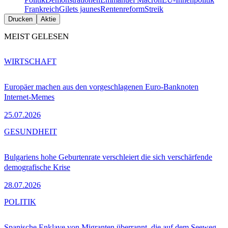
Frankreich
Gilets jaunes
Rentenreform
Streik
Drucken
Aktie
MEIST GELESEN
WIRTSCHAFT
Europäer machen aus den vorgeschlagenen Euro-Banknoten
Internet-Memes
25.07.2026
GESUNDHEIT
Bulgariens hohe Geburtenrate verschleiert die sich verschärfende
demografische Krise
28.07.2026
POLITIK
Spanische Enklave von Migranten überrannt, die auf dem Seeweg