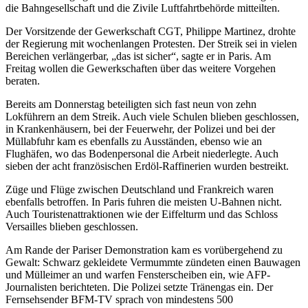
die Bahngesellschaft und die Zivile Luftfahrtbehörde mitteilten.
Der Vorsitzende der Gewerkschaft CGT, Philippe Martinez, drohte
der Regierung mit wochenlangen Protesten. Der Streik sei in vielen
Bereichen verlängerbar, „das ist sicher“, sagte er in Paris. Am
Freitag wollen die Gewerkschaften über das weitere Vorgehen
beraten.
Bereits am Donnerstag beteiligten sich fast neun von zehn
Lokführern an dem Streik. Auch viele Schulen blieben geschlossen,
in Krankenhäusern, bei der Feuerwehr, der Polizei und bei der
Müllabfuhr kam es ebenfalls zu Ausständen, ebenso wie an
Flughäfen, wo das Bodenpersonal die Arbeit niederlegte. Auch
sieben der acht französischen Erdöl-Raffinerien wurden bestreikt.
Züge und Flüge zwischen Deutschland und Frankreich waren
ebenfalls betroffen. In Paris fuhren die meisten U-Bahnen nicht.
Auch Touristenattraktionen wie der Eiffelturm und das Schloss
Versailles blieben geschlossen.
Am Rande der Pariser Demonstration kam es vorübergehend zu
Gewalt: Schwarz gekleidete Vermummte zündeten einen Bauwagen
und Mülleimer an und warfen Fensterscheiben ein, wie AFP-
Journalisten berichteten. Die Polizei setzte Tränengas ein. Der
Fernsehsender BFM-TV sprach von mindestens 500