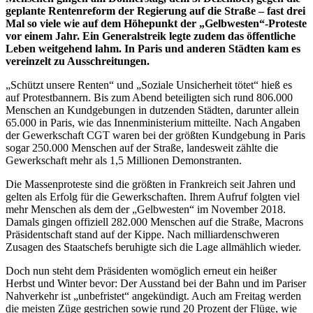
geplante Rentenreform der Regierung auf die Straße – fast drei
Mal so viele wie auf dem Höhepunkt der „Gelbwesten“-Proteste
vor einem Jahr. Ein Generalstreik legte zudem das öffentliche
Leben weitgehend lahm. In Paris und anderen Städten kam es
vereinzelt zu Ausschreitungen.
„Schützt unsere Renten“ und „Soziale Unsicherheit tötet“ hieß es
auf Protestbannern. Bis zum Abend beteiligten sich rund 806.000
Menschen an Kundgebungen in dutzenden Städten, darunter allein
65.000 in Paris, wie das Innenministerium mitteilte. Nach Angaben
der Gewerkschaft CGT waren bei der größten Kundgebung in Paris
sogar 250.000 Menschen auf der Straße, landesweit zählte die
Gewerkschaft mehr als 1,5 Millionen Demonstranten.
Die Massenproteste sind die größten in Frankreich seit Jahren und
gelten als Erfolg für die Gewerkschaften. Ihrem Aufruf folgten viel
mehr Menschen als dem der „Gelbwesten“ im November 2018.
Damals gingen offiziell 282.000 Menschen auf die Straße, Macrons
Präsidentschaft stand auf der Kippe. Nach milliardenschweren
Zusagen des Staatschefs beruhigte sich die Lage allmählich wieder.
Doch nun steht dem Präsidenten womöglich erneut ein heißer
Herbst und Winter bevor: Der Ausstand bei der Bahn und im Pariser
Nahverkehr ist „unbefristet“ angekündigt. Auch am Freitag werden
die meisten Züge gestrichen sowie rund 20 Prozent der Flüge, wie