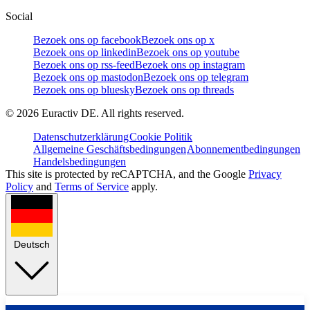
Social
Bezoek ons op facebook
Bezoek ons op x
Bezoek ons op linkedin
Bezoek ons op youtube
Bezoek ons op rss-feed
Bezoek ons op instagram
Bezoek ons op mastodon
Bezoek ons op telegram
Bezoek ons op bluesky
Bezoek ons op threads
©
2026
Euractiv DE. All rights reserved.
Datenschutzerklärung
Cookie Politik
Allgemeine Geschäftsbedingungen
Abonnementbedingungen
Handelsbedingungen
This site is protected by reCAPTCHA, and the Google
Privacy
Policy
and
Terms of Service
apply.
Deutsch