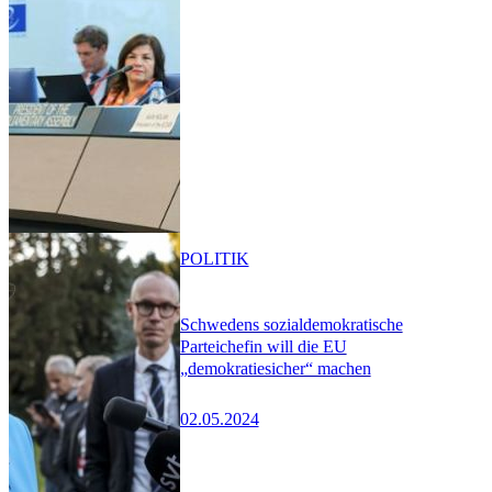
POLITIK
Schwedens sozialdemokratische
Parteichefin will die EU
„demokratiesicher“ machen
02.05.2024