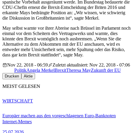
spanische Vorbehalt ausgeräumt werde. Im Bundestag bedauerte die
CDU-Chefin erneut die Brexit-Entscheidung der Briten 2016 und
erkannte Mays bedrängte Position an: „Wir wissen, wie schwierig
die Diskussion in Großbritannien ist“, sagte Merkel.
May selbst warnte vor ihrer Abreise nach Brüssel im Parlament noch
einmal vor dem Scheitern des Vertragswerks und warnte, dies
könnte den Brexit womöglich noch ausbremsen. „Wenn Sie die
Alternative zu dem Abkommen mit der EU anschauen, wird es
entweder mehr Unsicherheit sein, mehr Spaltung oder das Risiko,
dass gar kein Brexit stattfindet“, sagte May.
Nov 22, 2018 - 06:59
Zuletzt aktualisiert: Nov 22, 2018 - 07:06
Politik
Angela Merkel
Brexit
Theresa May
Zukunft der EU
Drucken
Aktie
MEIST GELESEN
WIRTSCHAFT
Europäer machen aus den vorgeschlagenen Euro-Banknoten
Internet-Memes
25.07.2026