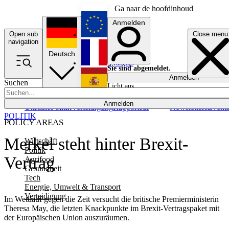
Ga naar de hoofdinhoud
Anmelden
Open sub
Close menu
English
navigation
Deutsch
Français
Sie sind abgemeldet.
Anmelden
Suchen
Licht aus
Español
Anmelden
Ukraine
Politik
Verteidigung
Rapporteur
Newsletters
Event
POLITIK
POLICY AREAS
Merkel steht hinter Brexit-
Wirtschaft
Politik
Vertrag
Agrifood
Gesundheit
Tech
Energie, Umwelt & Transport
Verteidigung
Im Wettlauf gegen die Zeit versucht die britische Premierministerin
Theresa May, die letzten Knackpunkte im Brexit-Vertragspaket mit
der Europäischen Union auszuräumen.