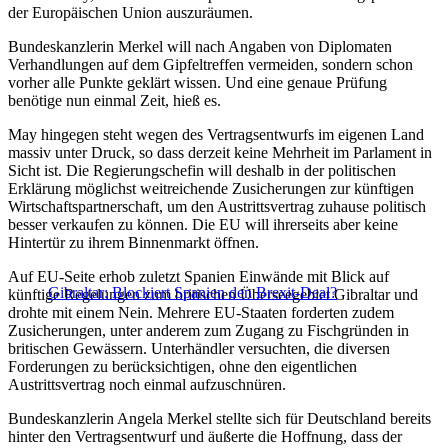
der Europäischen Union auszuräumen.
Bundeskanzlerin Merkel will nach Angaben von Diplomaten
Verhandlungen auf dem Gipfeltreffen vermeiden, sondern schon
vorher alle Punkte geklärt wissen. Und eine genaue Prüfung
benötige nun einmal Zeit, hieß es.
May hingegen steht wegen des Vertragsentwurfs im eigenen Land
massiv unter Druck, so dass derzeit keine Mehrheit im Parlament in
Sicht ist. Die Regierungschefin will deshalb in der politischen
Erklärung möglichst weitreichende Zusicherungen zur künftigen
Wirtschaftspartnerschaft, um den Austrittsvertrag zuhause politisch
besser verkaufen zu können. Die EU will ihrerseits aber keine
Hintertür zu ihrem Binnenmarkt öffnen.
Auf EU-Seite erhob zuletzt Spanien Einwände mit Blick auf
Gibraltar: Blockiert Spanien den Brexit-Deal?
künftige Regelungen zum britischen Überseegebiet Gibraltar und
drohte mit einem Nein. Mehrere EU-Staaten forderten zudem
Zusicherungen, unter anderem zum Zugang zu Fischgründen in
britischen Gewässern. Unterhändler versuchten, die diversen
Forderungen zu berücksichtigen, ohne den eigentlichen
Austrittsvertrag noch einmal aufzuschnüren.
Bundeskanzlerin Angela Merkel stellte sich für Deutschland bereits
hinter den Vertragsentwurf und äußerte die Hoffnung, dass der