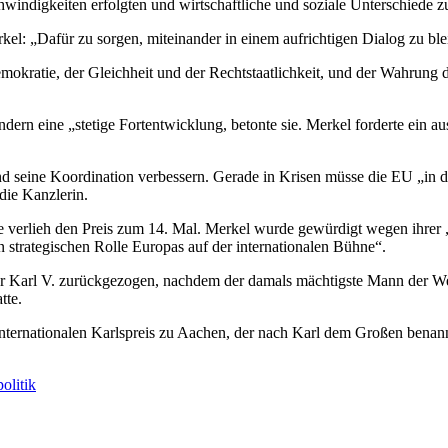
chwindigkeiten erfolgten und wirtschaftliche und soziale Unterschiede 
rkel: „Dafür zu sorgen, miteinander in einem aufrichtigen Dialog zu 
mokratie, der Gleichheit und der Rechtstaatlichkeit, und der Wahrung
dern eine „stetige Fortentwicklung, betonte sie. Merkel forderte ein 
 seine Koordination verbessern. Gerade in Krisen müsse die EU „in d
die Kanzlerin.
 verlieh den Preis zum 14. Mal. Merkel wurde gewürdigt wegen ihrer „
n strategischen Rolle Europas auf der internationalen Bühne“.
ser Karl V. zurückgezogen, nachdem der damals mächtigste Mann der W
tte.
Internationalen Karlspreis zu Aachen, der nach Karl dem Großen benan
olitik