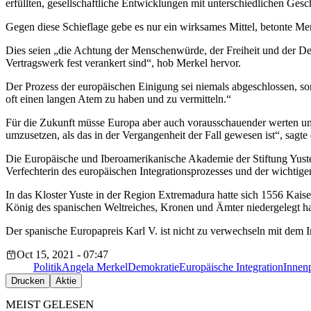
erfüllten, gesellschaftliche Entwicklungen mit unterschiedlichen Ges
Gegen diese Schieflage gebe es nur ein wirksames Mittel, betonte Me
Dies seien „die Achtung der Menschenwürde, der Freiheit und der De
Vertragswerk fest verankert sind“, hob Merkel hervor.
Der Prozess der europäischen Einigung sei niemals abgeschlossen, son
oft einen langen Atem zu haben und zu vermitteln.“
Für die Zukunft müsse Europa aber auch vorausschauender werten und
umzusetzen, als das in der Vergangenheit der Fall gewesen ist“, sagte 
Die Europäische und Iberoamerikanische Akademie der Stiftung Yuste
Verfechterin des europäischen Integrationsprozesses und der wichtige
In das Kloster Yuste in der Region Extremadura hatte sich 1556 Kai
König des spanischen Weltreiches, Kronen und Ämter niedergelegt ha
Der spanische Europapreis Karl V. ist nicht zu verwechseln mit dem 
Oct 15, 2021 - 07:47
Politik
Angela Merkel
Demokratie
Europäische Integration
Innenp
Drucken
Aktie
MEIST GELESEN