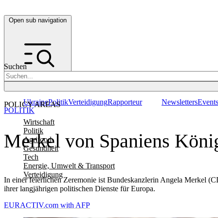
Open sub navigation
Suchen
Ukraine
Politik
Verteidigung
Rapporteur
Newsletters
Event
POLICY AREAS
POLITIK
Wirtschaft
Politik
Merkel von Spaniens König 
Agrifood
Gesundheit
Tech
Energie, Umwelt & Transport
Verteidigung
In einer feierlichen Zeremonie ist Bundeskanzlerin Angela Merkel (
ihrer langjährigen politischen Dienste für Europa.
EURACTIV.com with AFP