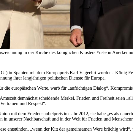
szeichnung in der Kirche des königlichen Klosters Yuste in Anerkennun
CDU) in Spanien mit dem Europapreis Karl V. geehrt worden. König Fel
nnung ihrer langjährigen politischen Dienste für Europa.
ür die europäischen Werte, warb für „aufrichtigen Dialog“, Kompromis
ger Amtszeit demnächst scheidende Merkel. Frieden und Freiheit seien „al
 Vertrauen und Respekt“.
nion mit dem Friedensnobelpreis im Jahr 2012, sie habe „es als dauerh
n in unserer Nachbarschaft und in der Welt für Frieden und Menschenre
t. Diese entstünden, „wenn der Kitt der gemeinsamen Were brüchig wird“,