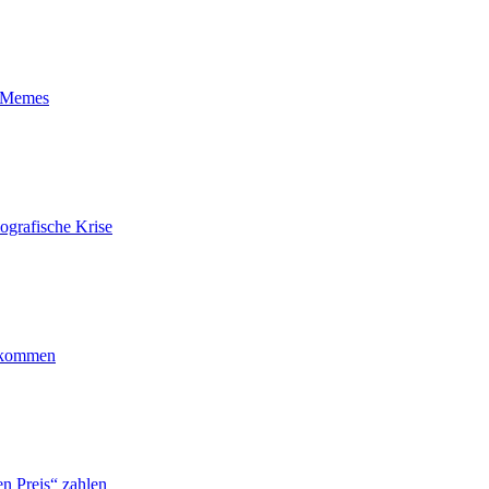
t-Memes
ografische Krise
ankommen
n Preis“ zahlen