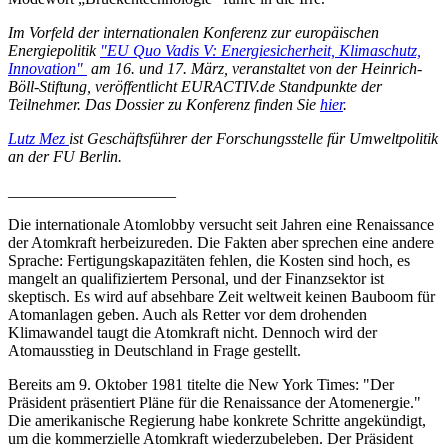
Im Vorfeld der internationalen Konferenz zur europäischen
Energiepolitik
"EU Quo Vadis V: Energiesicherheit, Klimaschutz,
Innovation"
am 16. und 17. März, veranstaltet von der Heinrich-
Böll-Stiftung, veröffentlicht EURACTIV.de Standpunkte der
Teilnehmer. Das Dossier zu Konferenz finden Sie
hier
.
Lutz Mez
ist Geschäftsführer der Forschungsstelle für Umweltpolitik
an der FU Berlin.
_____________________
Die internationale Atomlobby versucht seit Jahren eine Renaissance
der Atomkraft herbeizureden. Die Fakten aber sprechen eine andere
Sprache: Fertigungskapazitäten fehlen, die Kosten sind hoch, es
mangelt an qualifiziertem Personal, und der Finanzsektor ist
skeptisch. Es wird auf absehbare Zeit weltweit keinen Bauboom für
Atomanlagen geben. Auch als Retter vor dem drohenden
Klimawandel taugt die Atomkraft nicht. Dennoch wird der
Atomausstieg in Deutschland in Frage gestellt.
Bereits am 9. Oktober 1981 titelte die New York Times: "Der
Präsident präsentiert Pläne für die Renaissance der Atomenergie."
Die amerikanische Regierung habe konkrete Schritte angekündigt,
um die kommerzielle Atomkraft wiederzubeleben. Der Präsident