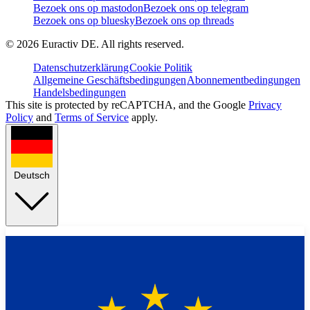
Bezoek ons op mastodon
Bezoek ons op telegram
Bezoek ons op bluesky
Bezoek ons op threads
©
2026
Euractiv DE. All rights reserved.
Datenschutzerklärung
Cookie Politik
Allgemeine Geschäftsbedingungen
Abonnementbedingungen
Handelsbedingungen
This site is protected by reCAPTCHA, and the Google
Privacy
Policy
and
Terms of Service
apply.
Deutsch