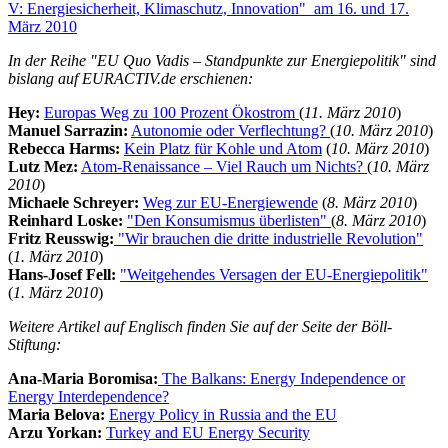
V: Energiesicherheit, Klimaschutz, Innovation" am 16. und 17.
März 2010
In der Reihe "EU Quo Vadis – Standpunkte zur Energiepolitik" sind
bislang auf EURACTIV.de erschienen:
Hey:
Europas Weg zu 100 Prozent Ökostrom
(
11. März 2010
)
Manuel Sarrazin:
Autonomie oder Verflechtung?
(
10. März 2010
)
Rebecca Harms:
Kein Platz für Kohle und Atom
(
10. März 2010
)
Lutz Mez:
Atom-Renaissance – Viel Rauch um Nichts?
(
10. März
2010
)
Michaele Schreyer:
Weg zur EU-Energiewende
(
8. März 2010
)
Reinhard Loske:
"Den Konsumismus überlisten"
(
8. März 2010
)
Fritz Reusswig:
"Wir brauchen die dritte industrielle Revolution"
(
1. März 2010
)
Hans-Josef Fell:
"Weitgehendes Versagen der EU-Energiepolitik"
(
1. März 2010
)
Weitere Artikel auf Englisch finden Sie auf der Seite der Böll-
Stiftung:
Ana-Maria Boromisa:
The Balkans: Energy Independence or
Energy Interdependence?
Maria Belova:
Energy Policy in Russia and the EU
Arzu Yorkan:
Turkey and EU Energy Security