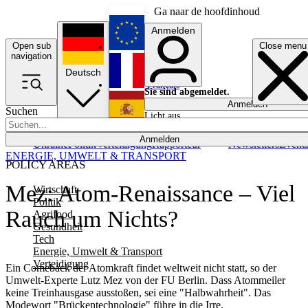
Ga naar de hoofdinhoud
Anmelden
Open sub
Close menu
English
navigation
Deutsch
Français
Sie sind abgemeldet.
Anmelden
Suchen
Licht aus
Español
Anmelden
Ukraine
Politik
Verteidigung
Rapporteur
Newsletters
Event
ENERGIE, UMWELT & TRANSPORT
POLICY AREAS
Mez: Atom-Renaissance – Viel
Wirtschaft
Politik
Rauch um Nichts?
Agrifood
Gesundheit
Tech
Energie, Umwelt & Transport
Verteidigung
Ein Comeback der Atomkraft findet weltweit nicht statt, so der
Umwelt-Experte Lutz Mez von der FU Berlin. Dass Atommeiler
keine Treinhausgase ausstoßen, sei eine "Halbwahrheit". Das
Modewort "Brückentechnologie" führe in die Irre.