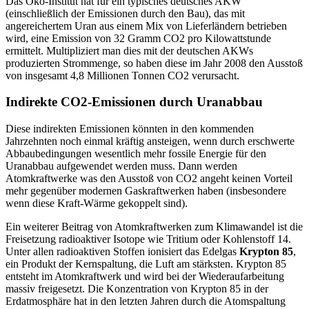
Das Öko-Institut hat für ein typisches deutsches AKW
(einschließlich der Emissionen durch den Bau), das mit
angereichertem Uran aus einem Mix von Lieferländern betrieben
wird, eine Emission von 32 Gramm CO2 pro Kilowattstunde
ermittelt. Multipliziert man dies mit der deutschen AKWs
produzierten Strommenge, so haben diese im Jahr 2008 den Ausstoß
von insgesamt 4,8 Millionen Tonnen CO2 verursacht.
Indirekte CO2-Emissionen durch Uranabbau
Diese indirekten Emissionen könnten in den kommenden
Jahrzehnten noch einmal kräftig ansteigen, wenn durch erschwerte
Abbaubedingungen wesentlich mehr fossile Energie für den
Uranabbau aufgewendet werden muss. Dann werden
Atomkraftwerke was den Ausstoß von CO2 angeht keinen Vorteil
mehr gegenüber modernen Gaskraftwerken haben (insbesondere
wenn diese Kraft-Wärme gekoppelt sind).
Ein weiterer Beitrag von Atomkraftwerken zum Klimawandel ist die
Freisetzung radioaktiver Isotope wie Tritium oder Kohlenstoff 14.
Unter allen radioaktiven Stoffen ionisiert das Edelgas
Krypton 85
,
ein Produkt der Kernspaltung, die Luft am stärksten. Krypton 85
entsteht im Atomkraftwerk und wird bei der Wiederaufarbeitung
massiv freigesetzt. Die Konzentration von Krypton 85 in der
Erdatmosphäre hat in den letzten Jahren durch die Atomspaltung