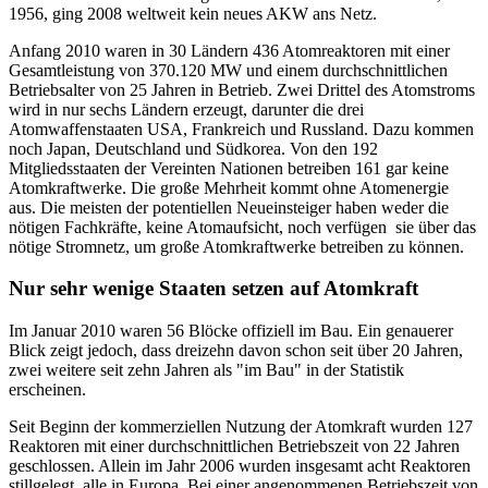
1956, ging 2008 weltweit kein neues AKW ans Netz.
Anfang 2010 waren in 30 Ländern 436 Atomreaktoren mit einer
Gesamtleistung von 370.120 MW und einem durchschnittlichen
Betriebsalter von 25 Jahren in Betrieb. Zwei Drittel des Atomstroms
wird in nur sechs Ländern erzeugt, darunter die drei
Atomwaffenstaaten USA, Frankreich und Russland. Dazu kommen
noch Japan, Deutschland und Südkorea. Von den 192
Mitgliedsstaaten der Vereinten Nationen betreiben 161 gar keine
Atomkraftwerke. Die große Mehrheit kommt ohne Atomenergie
aus. Die meisten der potentiellen Neueinsteiger haben weder die
nötigen Fachkräfte, keine Atomaufsicht, noch verfügen sie über das
nötige Stromnetz, um große Atomkraftwerke betreiben zu können.
Nur sehr wenige Staaten setzen auf Atomkraft
Im Januar 2010 waren 56 Blöcke offiziell im Bau. Ein genauerer
Blick zeigt jedoch, dass dreizehn davon schon seit über 20 Jahren,
zwei weitere seit zehn Jahren als "im Bau" in der Statistik
erscheinen.
Seit Beginn der kommerziellen Nutzung der Atomkraft wurden 127
Reaktoren mit einer durchschnittlichen Betriebszeit von 22 Jahren
geschlossen. Allein im Jahr 2006 wurden insgesamt acht Reaktoren
stillgelegt, alle in Europa. Bei einer angenommenen Betriebszeit von