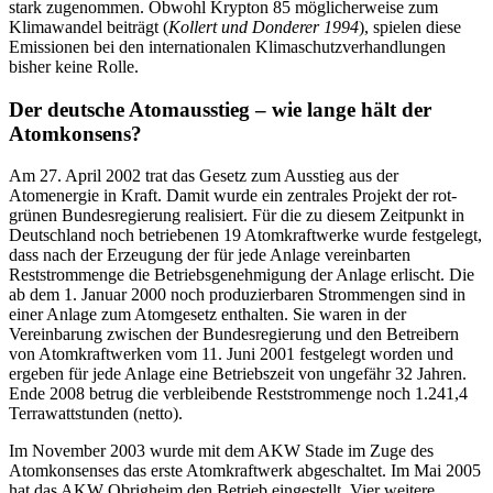
stark zugenommen. Obwohl Krypton 85 möglicherweise zum
Klimawandel beiträgt (
Kollert und Donderer 1994
), spielen diese
Emissionen bei den internationalen Klimaschutzverhandlungen
bisher keine Rolle.
Der deutsche Atomausstieg – wie lange hält der
Atomkonsens?
Am 27. April 2002 trat das Gesetz zum Ausstieg aus der
Atomenergie in Kraft. Damit wurde ein zentrales Projekt der rot-
grünen Bundesregierung realisiert. Für die zu diesem Zeitpunkt in
Deutschland noch betriebenen 19 Atomkraftwerke wurde festgelegt,
dass nach der Erzeugung der für jede Anlage vereinbarten
Reststrommenge die Betriebsgenehmigung der Anlage erlischt. Die
ab dem 1. Januar 2000 noch produzierbaren Strommengen sind in
einer Anlage zum Atomgesetz enthalten. Sie waren in der
Vereinbarung zwischen der Bundesregierung und den Betreibern
von Atomkraftwerken vom 11. Juni 2001 festgelegt worden und
ergeben für jede Anlage eine Betriebszeit von ungefähr 32 Jahren.
Ende 2008 betrug die verbleibende Reststrommenge noch 1.241,4
Terrawattstunden (netto).
Im November 2003 wurde mit dem AKW Stade im Zuge des
Atomkonsenses das erste Atomkraftwerk abgeschaltet. Im Mai 2005
hat das AKW Obrigheim den Betrieb eingestellt. Vier weitere