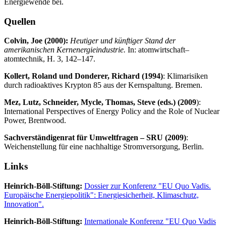
Energiewende bei.
Quellen
Colvin, Joe (2000):
Heutiger und künftiger Stand der
amerikanischen Kernenergieindustrie.
In: atomwirtschaft–
atomtechnik, H. 3, 142–147.
Kollert, Roland und Donderer, Richard (1994)
: Klimarisiken
durch radioaktives Krypton 85 aus der Kernspaltung. Bremen.
Mez, Lutz, Schneider, Mycle, Thomas, Steve (eds.) (2009
):
International Perspectives of Energy Policy and the Role of Nuclear
Power, Brentwood.
Sachverständigenrat für Umweltfragen – SRU (2009)
:
Weichenstellung für eine nachhaltige Stromversorgung, Berlin.
Links
Heinrich-Böll-Stiftung:
Dossier zur Konferenz "EU Quo Vadis.
Europäische Energiepolitik": Energiesicherheit, Klimaschutz,
Innovation".
Heinrich-Böll-Stiftung:
Internationale Konferenz "EU Quo Vadis