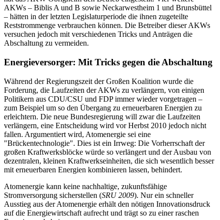
AKWs – Biblis A und B sowie Neckarwestheim 1 und Brunsbüttel
– hätten in der letzten Legislaturperiode die ihnen zugeteilte
Reststrommenge verbrauchen können. Die Betreiber dieser AKWs
versuchen jedoch mit verschiedenen Tricks und Anträgen die
Abschaltung zu vermeiden.
Energieversorger: Mit Tricks gegen die Abschaltung
Während der Regierungszeit der Großen Koalition wurde die
Forderung, die Laufzeiten der AKWs zu verlängern, von einigen
Politikern aus CDU/CSU und FDP immer wieder vorgetragen –
zum Beispiel um so den Übergang zu erneuerbaren Energien zu
erleichtern. Die neue Bundesregierung will zwar die Laufzeiten
verlängern, eine Entscheidung wird vor Herbst 2010 jedoch nicht
fallen. Argumentiert wird, Atomenergie sei eine
"Brückentechnologie". Dies ist ein Irrweg: Die Vorherrschaft der
großen Kraftwerksblöcke würde so verlängert und der Ausbau von
dezentralen, kleinen Kraftwerkseinheiten, die sich wesentlich besser
mit erneuerbaren Energien kombinieren lassen, behindert.
Atomenergie kann keine nachhaltige, zukunftsfähige
Stromversorgung sicherstellen (
SRU 2009
). Nur ein schneller
Ausstieg aus der Atomenergie erhält den nötigen Innovationsdruck
auf die Energiewirtschaft aufrecht und trägt so zu einer raschen