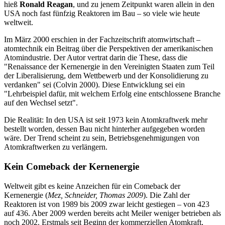
hieß
Ronald Reagan
, und zu jenem Zeitpunkt waren allein in den
USA noch fast fünfzig Reaktoren im Bau – so viele wie heute
weltweit.
Im März 2000 erschien in der Fachzeitschrift atomwirtschaft –
atomtechnik ein Beitrag über die Perspektiven der amerikanischen
Atomindustrie. Der Autor vertrat darin die These, dass die
"Renaissance der Kernenergie in den Vereinigten Staaten zum Teil
der Liberalisierung, dem Wettbewerb und der Konsolidierung zu
verdanken" sei (Colvin 2000). Diese Entwicklung sei ein
"Lehrbeispiel dafür, mit welchem Erfolg eine entschlossene Branche
auf den Wechsel setzt".
Die Realität: In den USA ist seit 1973 kein Atomkraftwerk mehr
bestellt worden, dessen Bau nicht hinterher aufgegeben worden
wäre. Der Trend scheint zu sein, Betriebsgenehmigungen von
Atomkraftwerken zu verlängern.
Kein Comeback der Kernenergie
Weltweit gibt es keine Anzeichen für ein Comeback der
Kernenergie (
Mez, Schneider, Thomas 2009
). Die Zahl der
Reaktoren ist von 1989 bis 2009 zwar leicht gestiegen – von 423
auf 436. Aber 2009 werden bereits acht Meiler weniger betrieben als
noch 2002. Erstmals seit Beginn der kommerziellen Atomkraft,