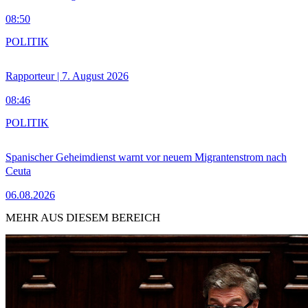
08:50
POLITIK
Rapporteur | 7. August 2026
08:46
POLITIK
Spanischer Geheimdienst warnt vor neuem Migrantenstrom nach
Ceuta
06.08.2026
MEHR AUS DIESEM BEREICH