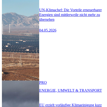
UN-Klimachef: Die Vorteile erneuerbarer
Energien sind mittlerweile nicht mehr zu
übersehen
04.05.2026
PRO
ENERGIE, UMWELT & TRANSPORT
EU erzielt vorläufige Klimaeinigung kurz