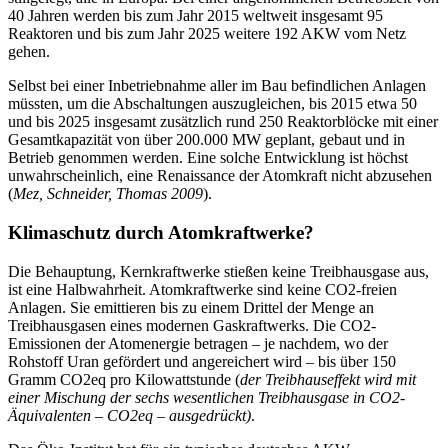
40 Jahren werden bis zum Jahr 2015 weltweit insgesamt 95
Reaktoren und bis zum Jahr 2025 weitere 192 AKW vom Netz
gehen.
Selbst bei einer Inbetriebnahme aller im Bau befindlichen Anlagen
müssten, um die Abschaltungen auszugleichen, bis 2015 etwa 50
und bis 2025 insgesamt zusätzlich rund 250 Reaktorblöcke mit einer
Gesamtkapazität von über 200.000 MW geplant, gebaut und in
Betrieb genommen werden. Eine solche Entwicklung ist höchst
unwahrscheinlich, eine Renaissance der Atomkraft nicht abzusehen
(
Mez, Schneider, Thomas 2009
).
Klimaschutz durch Atomkraftwerke?
Die Behauptung, Kernkraftwerke stießen keine Treibhausgase aus,
ist eine Halbwahrheit. Atomkraftwerke sind keine CO2-freien
Anlagen. Sie emittieren bis zu einem Drittel der Menge an
Treibhausgasen eines modernen Gaskraftwerks. Die CO2-
Emissionen der Atomenergie betragen – je nachdem, wo der
Rohstoff Uran gefördert und angereichert wird – bis über 150
Gramm CO2eq pro Kilowattstunde (
der Treibhauseffekt wird mit
einer Mischung der sechs wesentlichen Treibhausgase in CO2-
Äquivalenten – CO2eq – ausgedrückt)
.