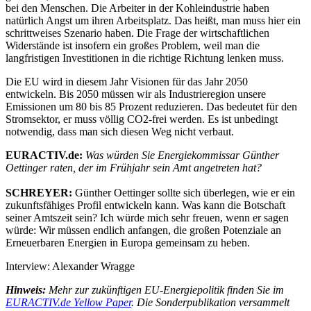
bei den Menschen. Die Arbeiter in der Kohleindustrie haben
natürlich Angst um ihren Arbeitsplatz. Das heißt, man muss hier ein
schrittweises Szenario haben. Die Frage der wirtschaftlichen
Widerstände ist insofern ein großes Problem, weil man die
langfristigen Investitionen in die richtige Richtung lenken muss.
Die EU wird in diesem Jahr Visionen für das Jahr 2050
entwickeln. Bis 2050 müssen wir als Industrieregion unsere
Emissionen um 80 bis 85 Prozent reduzieren. Das bedeutet für den
Stromsektor, er muss völlig CO2-frei werden. Es ist unbedingt
notwendig, dass man sich diesen Weg nicht verbaut.
EURACTIV.de:
Was würden Sie Energiekommissar Günther
Oettinger raten, der im Frühjahr sein Amt angetreten hat?
SCHREYER:
Günther Oettinger sollte sich überlegen, wie er ein
zukunftsfähiges Profil entwickeln kann. Was kann die Botschaft
seiner Amtszeit sein? Ich würde mich sehr freuen, wenn er sagen
würde: Wir müssen endlich anfangen, die großen Potenziale an
Erneuerbaren Energien in Europa gemeinsam zu heben.
Interview: Alexander Wragge
Hinweis:
Mehr zur zukünftigen EU-Energiepolitik finden Sie im
EURACTIV.de Yellow Paper
. Die Sonderpublikation versammelt