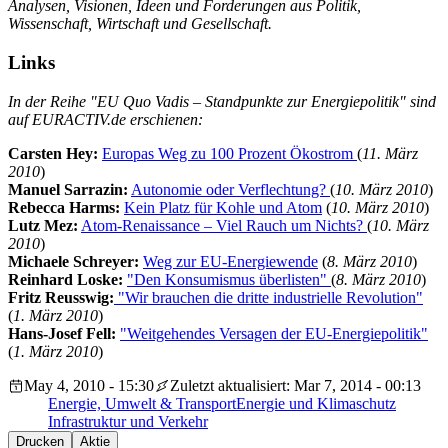
Analysen, Visionen, Ideen und Forderungen aus Politik,
Wissenschaft, Wirtschaft und Gesellschaft.
Links
In der Reihe "EU Quo Vadis – Standpunkte zur Energiepolitik" sind
auf EURACTIV.de erschienen:
Carsten Hey:
Europas Weg zu 100 Prozent Ökostrom
(
11. März
2010
)
Manuel Sarrazin:
Autonomie oder Verflechtung?
(
10. März 2010
)
Rebecca Harms:
Kein Platz für Kohle und Atom
(
10. März 2010
)
Lutz Mez:
Atom-Renaissance – Viel Rauch um Nichts?
(
10. März
2010
)
Michaele Schreyer:
Weg zur EU-Energiewende
(
8. März 2010
)
Reinhard Loske:
"Den Konsumismus überlisten"
(
8. März 2010
)
Fritz Reusswig:
"Wir brauchen die dritte industrielle Revolution"
(
1. März 2010
)
Hans-Josef Fell:
"Weitgehendes Versagen der EU-Energiepolitik"
(
1. März 2010
)
May 4, 2010 - 15:30
Zuletzt aktualisiert: Mar 7, 2014 - 00:13
Energie, Umwelt & Transport
Energie und Klimaschutz
Infrastruktur und Verkehr
Drucken
Aktie