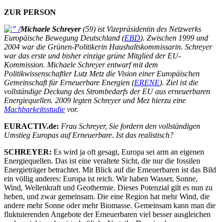
ZUR PERSON
Michaele Schreyer
(59) ist Vizepräsidentin des Netzwerks
Europäische Bewegung Deutschland (
EBD
). Zwischen 1999 und
2004 war die Grünen-Politikerin Haushaltskommissarin. Schreyer
war das erste und bisher einzige grüne Mitglied der EU-
Kommission. Michaele Schreyer entwarf mit dem
Politikwissenschaftler Lutz Metz die Vision einer Europäischen
Gemeinschaft für Erneuerbare Energien (
ERENE
). Ziel ist die
vollständige Deckung des Strombedarfs der EU aus erneuerbaren
Energiequellen. 2009 legten Schreyer und Mez hierzu eine
Machbarkeitsstudie
vor.
EURACTIV.de:
Frau Schreyer, Sie fordern den vollständigen
Umstieg Europas auf Erneuerbare. Ist das realistisch?
SCHREYER:
Es wird ja oft gesagt, Europa sei arm an eigenen
Energiequellen. Das ist eine veraltete Sicht, die nur die fossilen
Energieträger betrachtet. Mit Blick auf die Erneuerbaren ist das Bild
ein völlig anderes: Europa ist reich. Wir haben Wasser, Sonne,
Wind, Wellenkraft und Geothermie. Dieses Potenzial gilt es nun zu
heben, und zwar gemeinsam. Die eine Region hat mehr Wind, die
andere mehr Sonne oder mehr Biomasse. Gemeinsam kann man die
fluktuierenden Angebote der Erneuerbaren viel besser ausgleichen