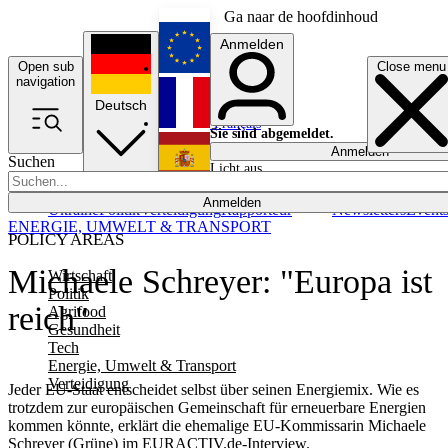
Ga naar de hoofdinhoud
Anmelden
Open sub
Close menu
English
navigation
Deutsch
Français
Sie sind abgemeldet.
Anmelden
Suchen
Licht aus
Español
Anmelden
Ukraine
Politik
Verteidigung
Rapporteur
Newsletters
Event
ENERGIE, UMWELT & TRANSPORT
POLICY AREAS
Michaele Schreyer: "Europa ist
Wirtschaft
Politik
reich"
Agrifood
Gesundheit
Tech
Energie, Umwelt & Transport
Verteidigung
Jeder EU-Staat entscheidet selbst über seinen Energiemix. Wie es
trotzdem zur europäischen Gemeinschaft für erneuerbare Energien
kommen könnte, erklärt die ehemalige EU-Kommissarin Michaele
Schreyer (Grüne) im EURACTIV.de-Interview.