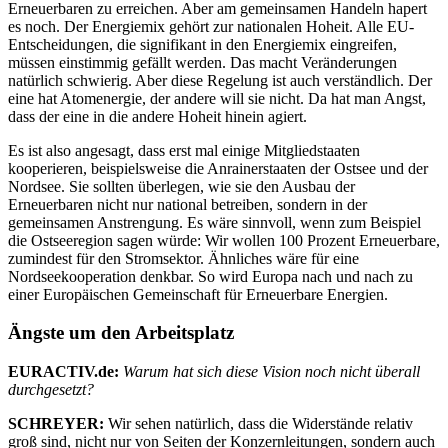
Erneuerbaren zu erreichen. Aber am gemeinsamen Handeln hapert
es noch. Der Energiemix gehört zur nationalen Hoheit. Alle EU-
Entscheidungen, die signifikant in den Energiemix eingreifen,
müssen einstimmig gefällt werden. Das macht Veränderungen
natürlich schwierig. Aber diese Regelung ist auch verständlich. Der
eine hat Atomenergie, der andere will sie nicht. Da hat man Angst,
dass der eine in die andere Hoheit hinein agiert.
Es ist also angesagt, dass erst mal einige Mitgliedstaaten
kooperieren, beispielsweise die Anrainerstaaten der Ostsee und der
Nordsee. Sie sollten überlegen, wie sie den Ausbau der
Erneuerbaren nicht nur national betreiben, sondern in der
gemeinsamen Anstrengung. Es wäre sinnvoll, wenn zum Beispiel
die Ostseeregion sagen würde: Wir wollen 100 Prozent Erneuerbare,
zumindest für den Stromsektor. Ähnliches wäre für eine
Nordseekooperation denkbar. So wird Europa nach und nach zu
einer Europäischen Gemeinschaft für Erneuerbare Energien.
Ängste um den Arbeitsplatz
EURACTIV.de:
Warum hat sich diese Vision noch nicht überall
durchgesetzt?
SCHREYER:
Wir sehen natürlich, dass die Widerstände relativ
groß sind, nicht nur von Seiten der Konzernleitungen, sondern auch