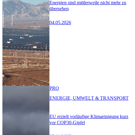
Energien sind mittlerweile nicht mehr zu
übersehen
04.05.2026
PRO
ENERGIE, UMWELT & TRANSPORT
EU erzielt vorläufige Klimaeinigung kurz
vor COP30-Gipfel