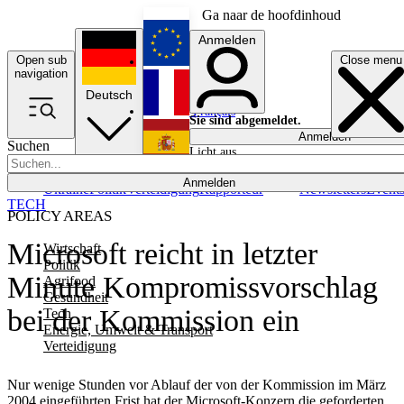
Ga naar de hoofdinhoud
Anmelden
Open sub
Close menu
English
navigation
Deutsch
Français
Sie sind abgemeldet.
Anmelden
Suchen
Licht aus
Español
Anmelden
Ukraine
Politik
Verteidigung
Rapporteur
Newsletters
Event
TECH
POLICY AREAS
Microsoft reicht in letzter
Wirtschaft
Politik
Minute Kompromissvorschlag
Agrifood
Gesundheit
bei der Kommission ein
Tech
Energie, Umwelt & Transport
Verteidigung
Nur wenige Stunden vor Ablauf der von der Kommission im März
2004 eingeführten Frist hat der Microsoft-Konzern die geforderten