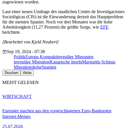
zugewiesen worden.
Laut einer neuen Umfrage des staatlichen Centro de Investigaciones
Sociológicas (CIS) ist die Einwanderung derzeit das Hauptproblem
für die meisten Spanier. Noch vor drei Monaten war die hohe
Arbeitslosigkeit (11,27 Prozent) die größte Sorge, wie
EFE
berichtete.
[Bearbeitet von Kjeld Neubert]
Sep 19, 2024 - 07:38
Politik
Europa Kompakt
irreguläre Migranten
irreguläre Migration
Kanarische Inseln
Margaritis Schinas
Migrationskrise
Spanien
Drucken
Aktie
MEIST GELESEN
WIRTSCHAFT
Europäer machen aus den vorgeschlagenen Euro-Banknoten
Internet-Memes
25.07.2026