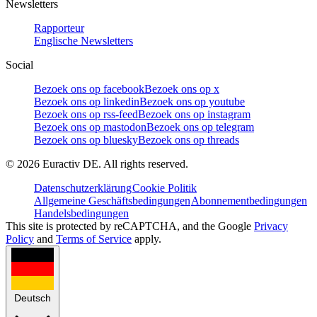
Newsletters
Rapporteur
Englische Newsletters
Social
Bezoek ons op facebook
Bezoek ons op x
Bezoek ons op linkedin
Bezoek ons op youtube
Bezoek ons op rss-feed
Bezoek ons op instagram
Bezoek ons op mastodon
Bezoek ons op telegram
Bezoek ons op bluesky
Bezoek ons op threads
©
2026
Euractiv DE. All rights reserved.
Datenschutzerklärung
Cookie Politik
Allgemeine Geschäftsbedingungen
Abonnementbedingungen
Handelsbedingungen
This site is protected by reCAPTCHA, and the Google
Privacy
Policy
and
Terms of Service
apply.
Deutsch