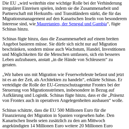
Die EU „wird weiterhin eine wichtige Rolle bei der Verhinderung
irregulärer Einreisen spielen, indem sie die Zusammenarbeit und
Partnerschaft mit Herkunfts- und Transitländern stärkt, die für das
Migrationsmanagement auf den Kanarischen Inseln von besonderem
Interesse sind, wie
Mauretanien, der Senegal und Gambia
“, fügte
Schinas hinzu.
Schinas fügte hinzu, dass die Zusammenarbeit auf einem breiten
Angebot basieren müsse. Sie dürfe sich nicht nur auf Migration
beschränken, sondern müsse auch Wachstum, Handel, Investitionen
und Möglichkeiten für die Menschen umfassen, sich ein besseres
Leben aufzubauen, anstatt „in die Hände von Schleusern“ zu
geraten.
„Wir haben uns mit Migration wie Feuerwehrleute befasst und jetzt
ist es an der Zeit, als Architekten zu handeln“, erklärte Schinas. Er
verteidigte die Rolle der EU-Grenzschutzagentur Frontex bei der
Steuerung von Migrationsströmen, insbesondere in Bezug auf
Aufklärung und Logistik. Schinas fügte hinzu, dass er die „Präsenz
von Frontex auch in operativen Angelegenheiten ausbauen“ wolle.
Schinas schätzte, dass die EU 500 Millionen Euro für die
Finanzierung der Migration in Spanien vorgesehen habe. Den
Kanarischen Inseln seien zusätzlich zu den am Mittwoch
angekündigten 14 Millionen Euro weitere 20 Millionen Euro