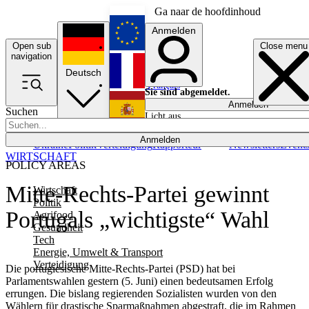
Ga naar de hoofdinhoud
Anmelden
Open sub
Close menu
English
navigation
Deutsch
Français
Sie sind abgemeldet.
Anmelden
Suchen
Licht aus
Español
Anmelden
Ukraine
Politik
Verteidigung
Rapporteur
Newsletters
Event
WIRTSCHAFT
POLICY AREAS
Mitte-Rechts-Partei gewinnt
Wirtschaft
Politik
Portugals „wichtigste“ Wahl
Agrifood
Gesundheit
Tech
Energie, Umwelt & Transport
Verteidigung
Die portugiesische Mitte-Rechts-Partei (PSD) hat bei
Parlamentswahlen gestern (5. Juni) einen bedeutsamen Erfolg
errungen. Die bislang regierenden Sozialisten wurden von den
Wählern für drastische Sparmaßnahmen abgestraft, die im Rahmen