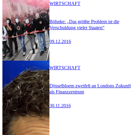
WIRTSCHAFT
Böhnke: „Das größte Problem ist die
Verschuldung vieler Staaten“
09.12.2016
WIRTSCHAFT
Dijsselbloem zweifelt an Londons Zukunft
als Finanzzentrum
30.11.2016