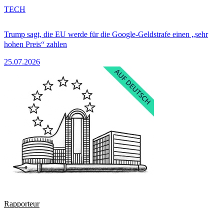
TECH
Trump sagt, die EU werde für die Google-Geldstrafe einen „sehr
hohen Preis“ zahlen
25.07.2026
Rapporteur