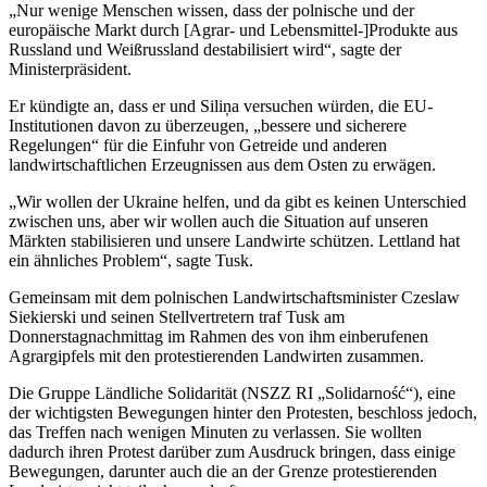
„Nur wenige Menschen wissen, dass der polnische und der
europäische Markt durch [Agrar- und Lebensmittel-]Produkte aus
Russland und Weißrussland destabilisiert wird“, sagte der
Ministerpräsident.
Er kündigte an, dass er und Siliņa versuchen würden, die EU-
Institutionen davon zu überzeugen, „bessere und sicherere
Regelungen“ für die Einfuhr von Getreide und anderen
landwirtschaftlichen Erzeugnissen aus dem Osten zu erwägen.
„Wir wollen der Ukraine helfen, und da gibt es keinen Unterschied
zwischen uns, aber wir wollen auch die Situation auf unseren
Märkten stabilisieren und unsere Landwirte schützen. Lettland hat
ein ähnliches Problem“, sagte Tusk.
Gemeinsam mit dem polnischen Landwirtschaftsminister Czeslaw
Siekierski und seinen Stellvertretern traf Tusk am
Donnerstagnachmittag im Rahmen des von ihm einberufenen
Agrargipfels mit den protestierenden Landwirten zusammen.
Die Gruppe Ländliche Solidarität (NSZZ RI „Solidarność“), eine
der wichtigsten Bewegungen hinter den Protesten, beschloss jedoch,
das Treffen nach wenigen Minuten zu verlassen. Sie wollten
dadurch ihren Protest darüber zum Ausdruck bringen, dass einige
Bewegungen, darunter auch die an der Grenze protestierenden