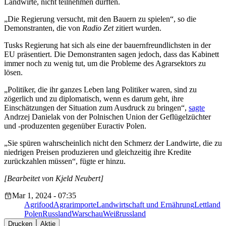
Landwirte, nicht teilnehmen durften.
„Die Regierung versucht, mit den Bauern zu spielen“, so die
Demonstranten, die von
Radio Zet
zitiert wurden.
Tusks Regierung hat sich als eine der bauernfreundlichsten in der
EU präsentiert. Die Demonstranten sagen jedoch, dass das Kabinett
immer noch zu wenig tut, um die Probleme des Agrarsektors zu
lösen.
„Politiker, die ihr ganzes Leben lang Politiker waren, sind zu
zögerlich und zu diplomatisch, wenn es darum geht, ihre
Einschätzungen der Situation zum Ausdruck zu bringen“,
sagte
Andrzej Danielak von der Polnischen Union der Geflügelzüchter
und -produzenten gegenüber Euractiv Polen.
„Sie spüren wahrscheinlich nicht den Schmerz der Landwirte, die zu
niedrigen Preisen produzieren und gleichzeitig ihre Kredite
zurückzahlen müssen“, fügte er hinzu.
[Bearbeitet von Kjeld Neubert]
Mar 1, 2024 - 07:35
Agrifood
Agrarimporte
Landwirtschaft und Ernährung
Lettland
Polen
Russland
Warschau
Weißrussland
Drucken
Aktie