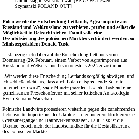
Donnerstag in Warschau war. [EPA-EFE/Leszek
Szymanski POLAND OUT]
Polen werde die Entscheidung Lettlands, Agrarimporte aus
Russland und Weißrussland zu verbieten, prüfen und selbst die
Möglichkeit in Betracht ziehen. Damit solle eine
Destabilisierung des polnischen Marktes verhindert werden, so
Ministerpräsident Donald Tusk.
Tusk bezog sich dabei auf die Entscheidung Lettlands vom
Donnerstag (29. Februar), einem Verbot von Agrarimporten aus
Russland und Weißrussland bis mindestens 2025 zuzustimmen.
„Wir werden diese Entscheidung Lettlands sorgfältig abwägen, und
ich schließe nicht aus, dass auch Polen entsprechende Schritte
unternehmen wird“, sagte Ministerpräsident Donald Tusk auf einer
gemeinsamen Pressekonferenz mit seiner lettischen Amtskollegin
Evika Siliņa in Warschau.
Polnische Landwirte protestieren weiterhin gegen die zunehmenden
Lebensmittelimporte aus der Ukraine. Unter anderem blockieren sie
Grenzübergänge und Hauptverkehrsstraßen. Laut Tusk ist die
Ukraine jedoch nicht der Hauptschuldige für die Destabilisierung
des polnischen Marktes.