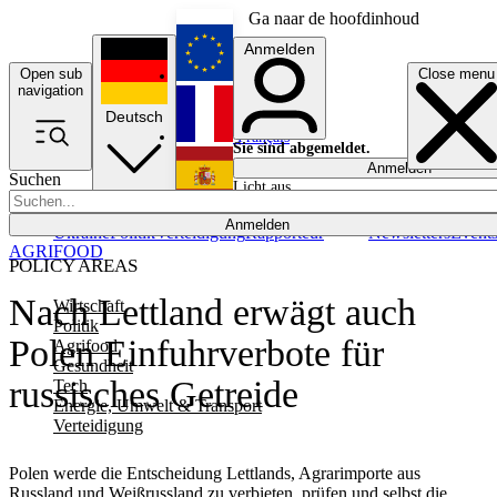
Ga naar de hoofdinhoud
Anmelden
Open sub
Close menu
English
navigation
Deutsch
Français
Sie sind abgemeldet.
Anmelden
Suchen
Licht aus
Español
Anmelden
Ukraine
Politik
Verteidigung
Rapporteur
Newsletters
Event
AGRIFOOD
POLICY AREAS
Nach Lettland erwägt auch
Wirtschaft
Politik
Polen Einfuhrverbote für
Agrifood
Gesundheit
russisches Getreide
Tech
Energie, Umwelt & Transport
Verteidigung
Polen werde die Entscheidung Lettlands, Agrarimporte aus
Russland und Weißrussland zu verbieten, prüfen und selbst die