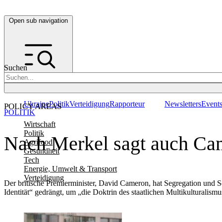
Open sub navigation
Suchen
Ukraine
Politik
Verteidigung
Rapporteur
Newsletters
Event
POLICY AREAS
POLITIK
Wirtschaft
Politik
Nach Merkel sagt auch Came
Agrifood
Gesundheit
Tech
Energie, Umwelt & Transport
Verteidigung
Der britische Premierminister, David Cameron, hat Segregation und S
Identität“ gedrängt, um „die Doktrin des staatlichen Multikulturalismu