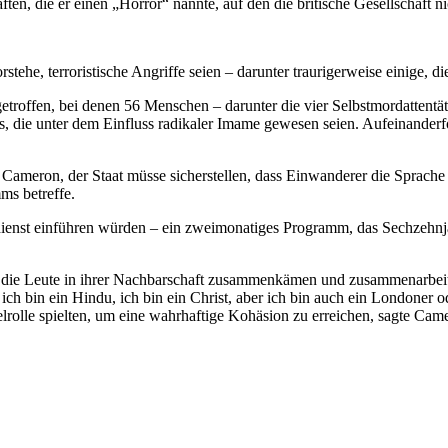
ften, die er einen „Horror“ nannte, auf den die britische Gesellschaft n
tehe, terroristische Angriffe seien – darunter traurigerweise einige, 
etroffen, bei denen 56 Menschen – darunter die vier Selbstmordattent
, die unter dem Einfluss radikaler Imame gewesen seien. Aufeinander
ameron, der Staat müsse sicherstellen, dass Einwanderer die Sprache 
s betreffe.
rdienst einführen würden – ein zweimonatiges Programm, das Sechzehnj
ie Leute in ihrer Nachbarschaft zusammenkämen und zusammenarbeiteten
 ich bin ein Hindu, ich bin ein Christ, aber ich bin auch ein Londoner od
lrolle spielten, um eine wahrhaftige Kohäsion zu erreichen, sagte Cam