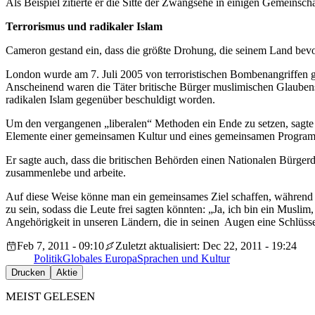
Als Beispiel zitierte er die Sitte der Zwangsehe in einigen Gemeinscha
Terrorismus und radikaler Islam
Cameron gestand ein, dass die größte Drohung, die seinem Land bevors
London wurde am 7. Juli 2005 von terroristischen Bombenangriffen g
Anscheinend waren die Täter britische Bürger muslimischen Glaubens
radikalen Islam gegenüber beschuldigt worden.
Um den vergangenen „liberalen“ Methoden ein Ende zu setzen, sagte C
Elemente einer gemeinsamen Kultur und eines gemeinsamen Programm
Er sagte auch, dass die britischen Behörden einen Nationalen Bürge
zusammenlebe und arbeite.
Auf diese Weise könne man ein gemeinsames Ziel schaffen, während d
zu sein, sodass die Leute frei sagten könnten: „Ja, ich bin ein Muslim,
Angehörigkeit in unseren Ländern, die in seinen Augen eine Schlüsse
Feb 7, 2011 - 09:10
Zuletzt aktualisiert: Dec 22, 2011 - 19:24
Politik
Globales Europa
Sprachen und Kultur
Drucken
Aktie
MEIST GELESEN