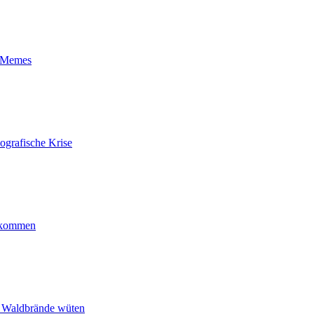
t-Memes
ografische Krise
ankommen
n Waldbrände wüten