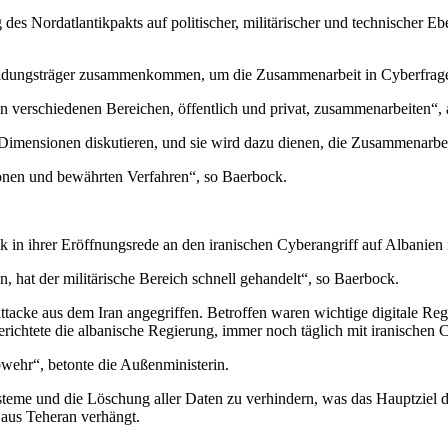
es Nordatlantikpakts auf politischer, militärischer und technischer Ebe
scheidungsträger zusammenkommen, um die Zusammenarbeit in Cyberfrage
n verschiedenen Bereichen, öffentlich und privat, zusammenarbeiten“,
e Dimensionen diskutieren, und sie wird dazu dienen, die Zusammenarbe
ionen und bewährten Verfahren“, so Baerbock.
in ihrer Eröffnungsrede an den iranischen Cyberangriff auf Albanien i
en, hat der militärische Bereich schnell gehandelt“, so Baerbock.
cke aus dem Iran angegriffen. Betroffen waren wichtige digitale Regi
erichtete die albanische Regierung, immer noch täglich mit iranischen 
wehr“, betonte die Außenministerin.
ysteme und die Löschung aller Daten zu verhindern, was das Hauptziel
aus Teheran verhängt.