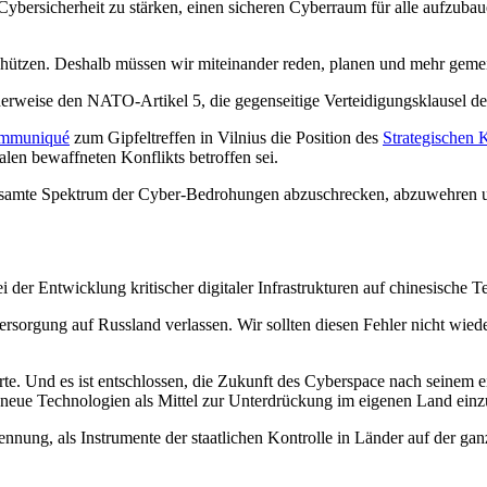
rsicherheit zu stärken, einen sicheren Cyberraum für alle aufzubaue
schützen. Deshalb müssen wir miteinander reden, planen und mehr geme
cherweise den NATO-Artikel 5, die gegenseitige Verteidigungsklausel d
mmuniqué
zum Gipfeltreffen in Vilnius die Position des
Strategischen 
len bewaffneten Konflikts betroffen sei.
 gesamte Spektrum der Cyber-Bedrohungen abzuschrecken, abzuwehren 
 der Entwicklung kritischer digitaler Infrastrukturen auf chinesische T
rsorgung auf Russland verlassen. Wir sollten diesen Fehler nicht wiede
Werte. Und es ist entschlossen, die Zukunft des Cyberspace nach seinem
 neue Technologien als Mittel zur Unterdrückung im eigenen Land einz
kennung, als Instrumente der staatlichen Kontrolle in Länder auf der 