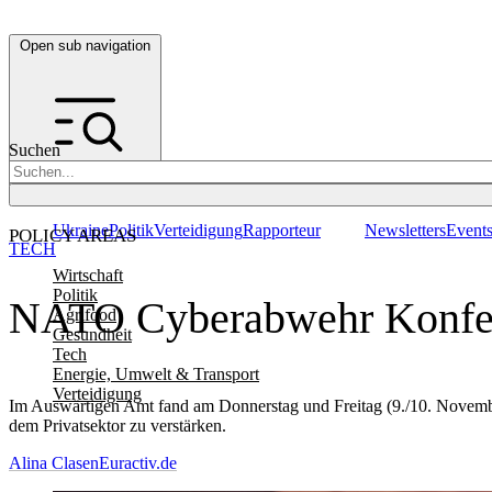
Open sub navigation
Suchen
Ukraine
Politik
Verteidigung
Rapporteur
Newsletters
Event
POLICY AREAS
TECH
Wirtschaft
Politik
NATO Cyberabwehr Konfere
Agrifood
Gesundheit
Tech
Energie, Umwelt & Transport
Verteidigung
Im Auswärtigen Amt fand am Donnerstag und Freitag (9./10. Novembe
dem Privatsektor zu verstärken.
Alina Clasen
Euractiv.de