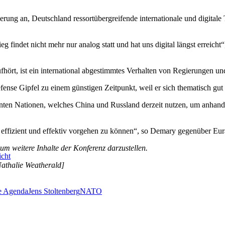
ierung an, Deutschland ressortübergreifende internationale und digi
g findet nicht mehr nur analog statt und hat uns digital längst erreicht
hört, ist ein international abgestimmtes Verhalten von Regierungen und
e Gipfel zu einem günstigen Zeitpunkt, weil er sich thematisch gut 
inten Nationen, welches China und Russland derzeit nutzen, um anhan
 effizient und effektiv vorgehen zu können“, so Demary gegenüber Eura
 um weitere Inhalte der Konferenz darzustellen.
icht
Nathalie Weatherald]
le Agenda
Jens Stoltenberg
NATO