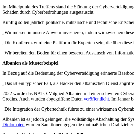
Im Mittelpunkt des Treffens stand die Stärkung der Cyberverteidigung d
Schäden durch Cyberbedrohungen ausgetauscht.
Künftig sollen jährlich politische, militärische und technische Ent
„Wir müssen in unsere Abwehr investieren, indem wir zwischen diese
„Die Konferenz wird eine Plattform für Experten sein, die über dies
„Wir bereiten den Boden für einen besseren Austausch von Informat
Albanien als Musterbeispiel
In Bezug auf die Bedeutung der Cyberverteidigung erinnerte Baerbock 
„Das ist ein typischer Fall, als Hacker den albanischen Dienst angriff
2022 wurde das NATO-Mitglied Albanien mit einer schweren Cyberatta
Credins. Auch wurden abgegriffene Daten
veröffentlicht
. Im Januar b
„Die Integration der Cybertechnik führte zu einer wirksamen Cyberab
Albanien ist es jedoch gelungen, die vollständige Abschaltung der S
Diplomaten
wurden Sanktionen gegen die mutmaßlichen Drahtzieher 