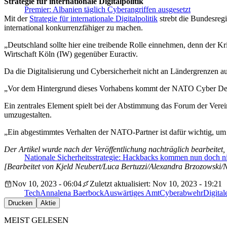
Strategie für internationale Digitalpolitik
Premier: Albanien täglich Cyberangriffen ausgesetzt
Mit der
Strategie für internationale Digitalpolitik
strebt die Bundesreg
international konkurrenzfähiger zu machen.
„Deutschland sollte hier eine treibende Rolle einnehmen, denn der Krie
Wirtschaft Köln (IW) gegenüber Euractiv.
Da die Digitalisierung und Cybersicherheit nicht an Ländergrenzen auf
„Vor dem Hintergrund dieses Vorhabens kommt der NATO Cyber Defens
Ein zentrales Element spielt bei der Abstimmung das Forum der Vere
umzugestalten.
„Ein abgestimmtes Verhalten der NATO-Partner ist dafür wichtig, um
Der Artikel wurde nach der Veröffentlichung nachträglich bearbeitet,
Nationale Sicherheitsstrategie: Hackbacks kommen nun doch n
[Bearbeitet von Kjeld Neubert/Luca Bertuzzi/Alexandra Brzozowski/
Nov 10, 2023 - 06:04
Zuletzt aktualisiert: Nov 10, 2023 - 19:21
Tech
Annalena Baerbock
Auswärtiges Amt
Cyberabwehr
Digita
Drucken
Aktie
MEIST GELESEN