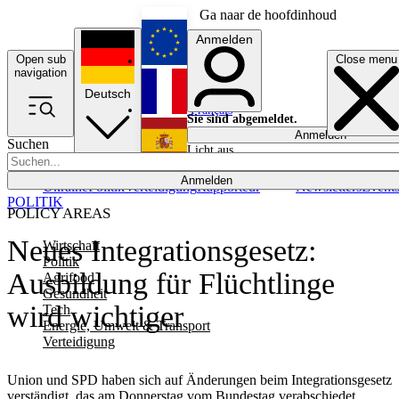
Ga naar de hoofdinhoud
Anmelden
Open sub
Close menu
English
navigation
Deutsch
Français
Sie sind abgemeldet.
Anmelden
Suchen
Licht aus
Español
Anmelden
Ukraine
Politik
Verteidigung
Rapporteur
Newsletters
Event
POLITIK
POLICY AREAS
Neues Integrationsgesetz:
Wirtschaft
Politik
Ausbildung für Flüchtlinge
Agrifood
Gesundheit
wird wichtiger
Tech
Energie, Umwelt & Transport
Verteidigung
Union und SPD haben sich auf Änderungen beim Integrationsgesetz
verständigt, das am Donnerstag vom Bundestag verabschiedet