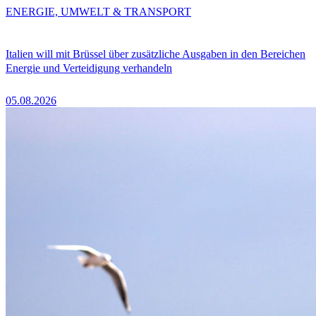
ENERGIE, UMWELT & TRANSPORT
Italien will mit Brüssel über zusätzliche Ausgaben in den Bereichen
Energie und Verteidigung verhandeln
05.08.2026