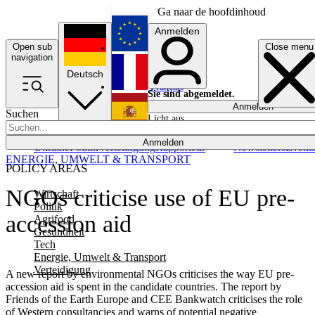
Ga naar de hoofdinhoud
Anmelden
Open sub
Close menu
English
navigation
Deutsch
Français
Sie sind abgemeldet.
Anmelden
Suchen
Licht aus
Español
Anmelden
Ukraine
Politik
Verteidigung
Rapporteur
Newsletters
Event
ENERGIE, UMWELT & TRANSPORT
POLICY AREAS
NGOs criticise use of EU pre-
Wirtschaft
Politik
accession aid
Agrifood
Gesundheit
Tech
Energie, Umwelt & Transport
Verteidigung
A new report by environmental NGOs criticises the way EU pre-
accession aid is spent in the candidate countries. The report by
Friends of the Earth Europe and CEE Bankwatch criticises the role
of Western consultancies and warns of potential negative