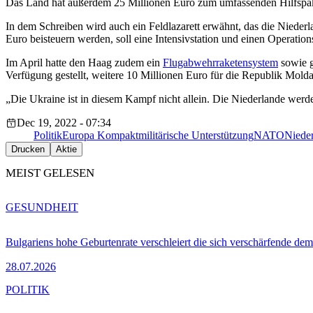
Das Land hat außerdem 25 Millionen Euro zum umfassenden Hilfspa
In dem Schreiben wird auch ein Feldlazarett erwähnt, das die Niede
Euro beisteuern werden, soll eine Intensivstation und einen Operation
Im April hatte den Haag zudem ein
Flugabwehrraketensystem
sowie g
Verfügung gestellt, weitere 10 Millionen Euro für die Republik Mold
„Die Ukraine ist in diesem Kampf nicht allein. Die Niederlande werde
Dec 19, 2022 - 07:34
Politik
Europa Kompakt
militärische Unterstützung
NATO
Niede
Drucken
Aktie
MEIST GELESEN
GESUNDHEIT
Bulgariens hohe Geburtenrate verschleiert die sich verschärfende dem
28.07.2026
POLITIK