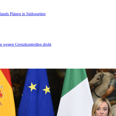
lands Plänen in Südossetien
n wegen Grenzkontrollen droht