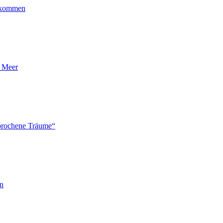
ankommen
n Meer
brochene Träume“
en