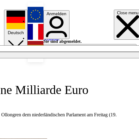
Close menu
Anmelden
English
Deutsch
Français
Sie sind abgemeldet.
Anmelden
Licht aus
Español
ine Milliarde Euro
a Ollongren dem niederländischen Parlament am Freitag (19.