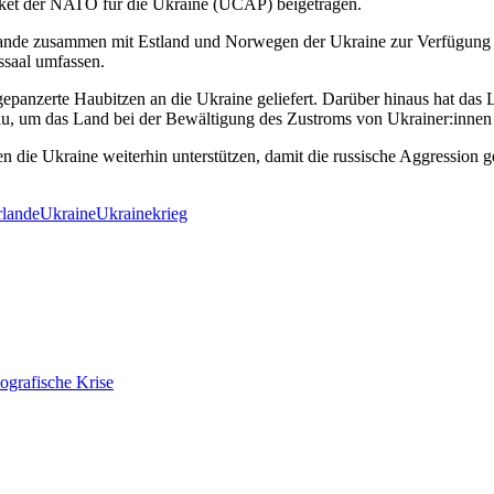
ket der NATO für die Ukraine (UCAP) beigetragen.
rlande zusammen mit Estland und Norwegen der Ukraine zur Verfügung s
ssaal umfassen.
epanzerte Haubitzen an die Ukraine geliefert. Darüber hinaus hat das 
au, um das Land bei der Bewältigung des Zustroms von Ukrainer:innen 
n die Ukraine weiterhin unterstützen, damit die russische Aggression 
rlande
Ukraine
Ukrainekrieg
ografische Krise