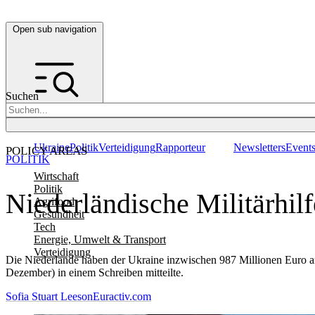
Open sub navigation
Suchen
Ukraine
Politik
Verteidigung
Rapporteur
Newsletters
Event
POLICY AREAS
POLITIK
Wirtschaft
Politik
Niederländische Militärhilf
Agrifood
Gesundheit
Tech
Energie, Umwelt & Transport
Verteidigung
Die Niederlande haben der Ukraine inzwischen 987 Millionen Euro an 
Dezember) in einem Schreiben mitteilte.
Sofia Stuart Leeson
Euractiv.com