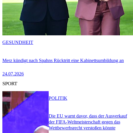
GESUNDHEIT
Merz kündigt nach Spahns Rücktritt eine Kabinettsumbildung an
24.07.2026
SPORT
POLITIK
Die EU warnt davor, dass der Ausverkauf
der FIFA-Weltmeisterschaft gegen das
Wettbewerbsrecht verstoßen könnte