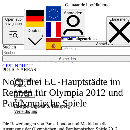
Ga naar de hoofdinhoud
Anmelden
Open sub
Close menu
English
navigation
Deutsch
Français
Sie sind abgemeldet.
Anmelden
Suchen
Licht aus
Español
Anmelden
Ukraine
Politik
Verteidigung
Rapporteur
Newsletters
Event
GESUNDHEIT
POLICY AREAS
Noch drei EU-Hauptstädte im
Wirtschaft
Politik
Rennen für Olympia 2012 und
Agrifood
Gesundheit
Paralympische Spiele
Tech
Energie, Umwelt & Transport
Verteidigung
Die Bewerbungen von Paris, London und Madrid um die
Austragung der Olympischen und Paralympischen Spiele 2012