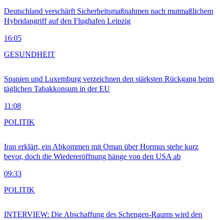
Deutschland verschärft Sicherheitsmaßnahmen nach mutmaßlichem
Hybridangriff auf den Flughafen Leipzig
16:05
GESUNDHEIT
Spanien und Luxemburg verzeichnen den stärksten Rückgang beim
täglichen Tabakkonsum in der EU
11:08
POLITIK
Iran erklärt, ein Abkommen mit Oman über Hormus stehe kurz
bevor, doch die Wiedereröffnung hänge von den USA ab
09:33
POLITIK
INTERVIEW: Die Abschaffung des Schengen-Raums wird den