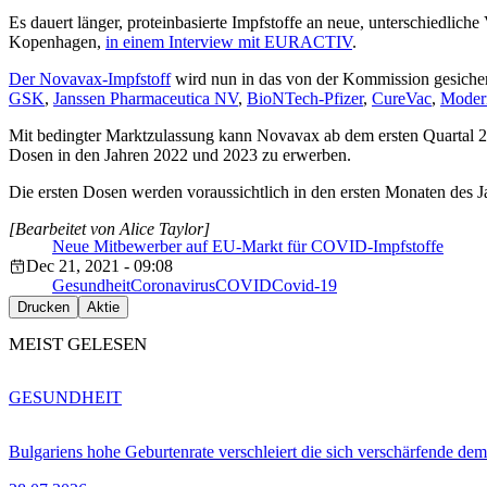
Es dauert länger, proteinbasierte Impfstoffe an neue, unterschiedlich
Kopenhagen,
in einem Interview mit EURACTIV
.
Der Novavax-Impfstoff
wird nun in das von der Kommission gesichert
GSK
,
Janssen Pharmaceutica NV
,
BioNTech-Pfizer
,
CureVac
,
Moder
Mit bedingter Marktzulassung kann Novavax ab dem ersten Quartal 202
Dosen in den Jahren 2022 und 2023 zu erwerben.
Die ersten Dosen werden voraussichtlich in den ersten Monaten des Jah
[Bearbeitet von Alice Taylor]
Neue Mitbewerber auf EU-Markt für COVID-Impfstoffe
Dec 21, 2021 - 09:08
Gesundheit
Coronavirus
COVID
Covid-19
Drucken
Aktie
MEIST GELESEN
GESUNDHEIT
Bulgariens hohe Geburtenrate verschleiert die sich verschärfende dem