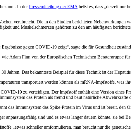
nbekannt. In der
Pressemitteilung der EMA
heißt es, dass „derzeit nur 
ochen verabreicht. Die in den Studien berichteten Nebenwirkungen war
üdigkeit und Muskelschmerzen gehörten zu den am häufigsten berichte
ende Ergebnisse gegen COVID-19 zeigt“, sagte die für Gesundheit zustän
form, wie Adam Finn von der Europäischen Technischen Beratergruppe f
wa 30 Jahren. Das bekannteste Beispiel für diese Technik ist der Hepatiti
Temperaturen transportiert werden können als mRNA-Impfstoffe, was ihre
COVID-19 zu verteidigen. Der Impfstoff enthält eine Version eines Prot
r Immunsystem das Protein als fremd und baut natürliche Abwehrkräfte 
nt das Immunsystem das Spike-Protein im Virus und ist bereit, den 
iger anpassungsfähig sind und es etwas länger dauern könnte, sie bei B
offe „etwas schneller umformulieren, man braucht nur die genetische