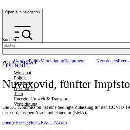
Open sub navigation
Suchen
Ukraine
Politik
Verteidigung
Rapporteur
Newsletters
Event
POLICY AREAS
GESUNDHEIT
Wirtschaft
Politik
Nuvaxovid, fünfter Impfst
Agrifood
Gesundheit
Tech
Energie, Umwelt & Transport
Verteidigung
Die EU-Kommission hat eine bedingte Zulassung für den COVID-19-
der Europäischen Arzneimittelagentur (EMA).
Giedre Peseckyte
EURACTIV.com