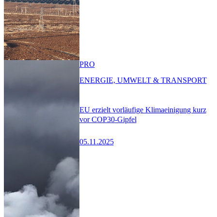
PRO
ENERGIE, UMWELT & TRANSPORT
EU erzielt vorläufige Klimaeinigung kurz
vor COP30-Gipfel
05.11.2025