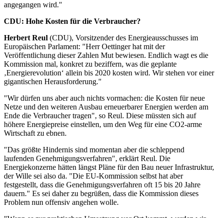
angegangen wird."
CDU: Hohe Kosten für die Verbraucher?
Herbert Reul
(CDU), Vorsitzender des Energieausschusses im
Europäischen Parlament: "Herr Oettinger hat mit der
Veröffentlichung dieser Zahlen Mut bewiesen. Endlich wagt es die
Kommission mal, konkret zu beziffern, was die geplante
‚Energierevolution‘ allein bis 2020 kosten wird. Wir stehen vor einer
gigantischen Herausforderung."
"Wir dürfen uns aber auch nichts vormachen: die Kosten für neue
Netze und den weiteren Ausbau erneuerbarer Energien werden am
Ende die Verbraucher tragen", so Reul. Diese müssten sich auf
höhere Energiepreise einstellen, um den Weg für eine CO2-arme
Wirtschaft zu ebnen.
"Das größte Hindernis sind momentan aber die schleppend
laufenden Genehmigungsverfahren", erklärt Reul. Die
Energiekonzerne hätten längst Pläne für den Bau neuer Infrastruktur,
der Wille sei also da. "Die EU-Kommission selbst hat aber
festgestellt, dass die Genehmigungsverfahren oft 15 bis 20 Jahre
dauern." Es sei daher zu begrüßen, dass die Kommission dieses
Problem nun offensiv angehen wolle.