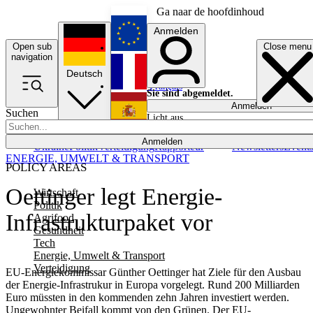
Ga naar de hoofdinhoud
Anmelden
Open sub
Close menu
English
navigation
Deutsch
Français
Sie sind abgemeldet.
Anmelden
Suchen
Licht aus
Español
Anmelden
Ukraine
Politik
Verteidigung
Rapporteur
Newsletters
Event
ENERGIE, UMWELT & TRANSPORT
POLICY AREAS
Oettinger legt Energie-
Wirtschaft
Politik
Infrastrukturpaket vor
Agrifood
Gesundheit
Tech
Energie, Umwelt & Transport
Verteidigung
EU-Energiekommissar Günther Oettinger hat Ziele für den Ausbau
der Energie-Infrastrukur in Europa vorgelegt. Rund 200 Milliarden
Euro müssten in den kommenden zehn Jahren investiert werden.
Ungewohnter Beifall kommt von den Grünen. Der EU-