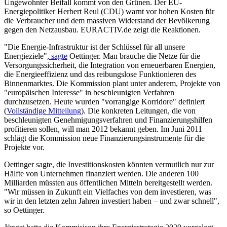
Ungewohnter Beifall kommt von den Grünen. Der EU-
Energiepolitiker Herbert Reul (CDU) warnt vor hohen Kosten für
die Verbraucher und dem massiven Widerstand der Bevölkerung
gegen den Netzausbau. EURACTIV.de zeigt die Reaktionen.
"Die Energie-Infrastruktur ist der Schlüssel für all unsere
Energieziele",
sagte
Oettinger. Man brauche die Netze für die
Versorgungssicherheit, die Integration von erneuerbaren Energien,
die Energieeffizienz und das reibungslose Funktionieren des
Binnenmarktes. Die Kommission plant unter anderem, Projekte von
"europäischen Interesse" in beschleunigten Verfahren
durchzusetzen. Heute wurden "vorrangige Korridore" definiert
(
Vollständige Mitteilung
). Die konkreten Leitungen, die von
beschleunigten Genehmigungsverfahren und Finanzierungshilfen
profitieren sollen, will man 2012 bekannt geben. Im Juni 2011
schlägt die Kommission neue Finanzierungsinstrumente für die
Projekte vor.
Oettinger sagte, die Investitionskosten könnten vermutlich nur zur
Hälfte von Unternehmen finanziert werden. Die anderen 100
Milliarden müssten aus öffentlichen Mitteln bereitgestellt werden.
"Wir müssen in Zukunft ein Vielfaches von dem investieren, was
wir in den letzten zehn Jahren investiert haben – und zwar schnell",
so Oettinger.