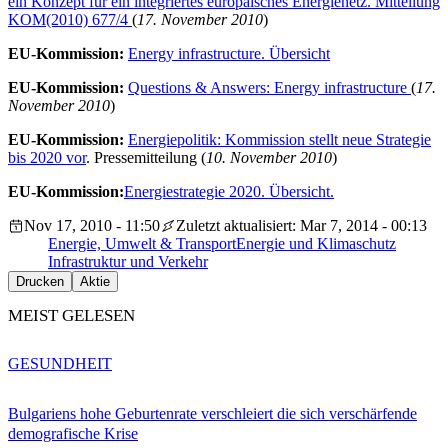
ein Konzept für ein integriertes europäisches Energienetz. Mitteilung
KOM(2010) 677/4
(
17. November 2010
)
EU-Kommission:
Energy infrastructure. Übersicht
EU-Kommission:
Questions & Answers: Energy infrastructure
(
17.
November 2010
)
EU-Kommission:
Energiepolitik: Kommission stellt neue Strategie
bis 2020 vor
. Pressemitteilung (
10. November 2010
)
EU-Kommission:
Energiestrategie 2020. Übersicht.
Nov 17, 2010 - 11:50
Zuletzt aktualisiert: Mar 7, 2014 - 00:13
Energie, Umwelt & Transport
Energie und Klimaschutz
Infrastruktur und Verkehr
Drucken
Aktie
MEIST GELESEN
GESUNDHEIT
Bulgariens hohe Geburtenrate verschleiert die sich verschärfende
demografische Krise