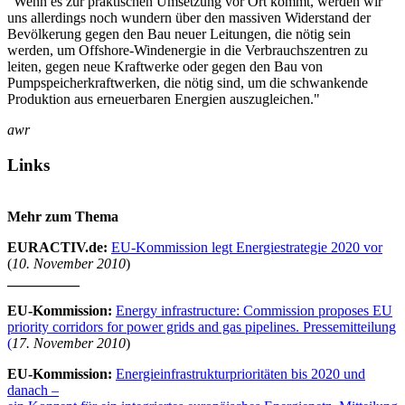
"Wenn es zur praktischen Umsetzung vor Ort kommt, werden wir
uns allerdings noch wundern über den massiven Widerstand der
Bevölkerung gegen den Bau neuer Leitungen, die nötig sein
werden, um Offshore-Windenergie in die Verbrauchszentren zu
leiten, gegen neue Kraftwerke oder gegen den Bau von
Pumpspeicherkraftwerken, die nötig sind, um die schwankende
Produktion aus erneuerbaren Energien auszugleichen."
awr
Links
Mehr zum Thema
EURACTIV.de:
EU-Kommission legt Energiestrategie 2020 vor
(
10. November 2010
)
__________
EU-Kommission:
Energy infrastructure: Commission proposes EU
priority corridors for power grids and gas pipelines. Pressemitteilung
(
17. November 2010
)
EU-Kommission:
Energieinfrastrukturprioritäten bis 2020 und
danach –