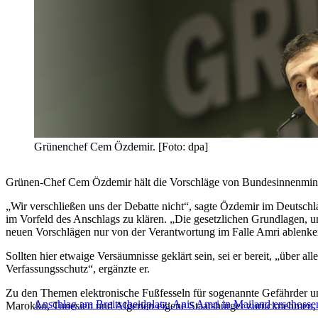
Grünenchef Cem Özdemir. [Foto: dpa]
Grünen-Chef Cem Özdemir hält die Vorschläge von Bundesinnenminist
„Wir verschließen uns der Debatte nicht“, sagte Özdemir im Deutschl
im Vorfeld des Anschlags zu klären. „Die gesetzlichen Grundlagen, 
neuen Vorschlägen nur von der Verantwortung im Falle Amri ablenke
Sollten hier etwaige Versäumnisse geklärt sein, sei er bereit, „über a
Verfassungsschutz“, ergänzte er.
Zu den Themen elektronische Fußfesseln für sogenannte Gefährder und 
Anschlag am Breitscheidplatz: Anis Amri in Mailand erschosse
Marokko, Tunesien und Algerien eigene Staatsbürger zurücknehmen, d