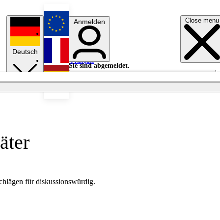
Close menu
Anmelden
English
Deutsch
Français
Sie sind abgemeldet.
Anmelden
Licht aus
Español
äter
hlägen für diskussionswürdig.