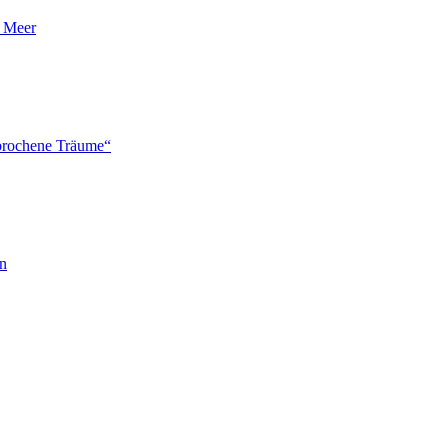
n Meer
brochene Träume“
en