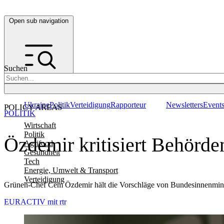
Open sub navigation
Suchen
Ukraine
Politik
Verteidigung
Rapporteur
Newsletters
Event
POLICY AREAS
POLITIK
Wirtschaft
Politik
Özdemir kritisiert Behörd
Agrifood
Gesundheit
Tech
Energie, Umwelt & Transport
Verteidigung
Grünen-Chef Cem Özdemir hält die Vorschläge von Bundesinnenminist
EURACTIV mit rtr