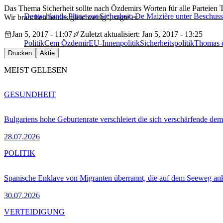
Das Thema Sicherheit sollte nach Özdemirs Worten für alle Parteien T
Deutschlands Pläne zur Sicherheit: De Maizière unter Beschuss
Wir brauchen beides gleichzeitig“, sagte er.
Jan 5, 2017 - 11:07
Zuletzt aktualisiert: Jan 5, 2017 - 13:25
Politik
Cem Özdemir
EU-Innenpolitik
Sicherheitspolitik
Thomas d
Drucken
Aktie
MEIST GELESEN
GESUNDHEIT
Bulgariens hohe Geburtenrate verschleiert die sich verschärfende dem
28.07.2026
POLITIK
Spanische Enklave von Migranten überrannt, die auf dem Seeweg 
30.07.2026
VERTEIDIGUNG