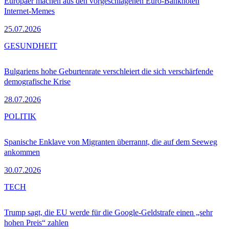
Europäer machen aus den vorgeschlagenen Euro-Banknoten
Internet-Memes
25.07.2026
GESUNDHEIT
Bulgariens hohe Geburtenrate verschleiert die sich verschärfende
demografische Krise
28.07.2026
POLITIK
Spanische Enklave von Migranten überrannt, die auf dem Seeweg
ankommen
30.07.2026
TECH
Trump sagt, die EU werde für die Google-Geldstrafe einen „sehr
hohen Preis“ zahlen