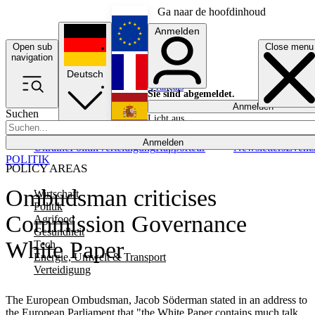
Ga naar de hoofdinhoud
Anmelden
Open sub
Close menu
English
navigation
Deutsch
Français
Sie sind abgemeldet.
Anmelden
Suchen
Licht aus
Español
Anmelden
Ukraine
Politik
Verteidigung
Rapporteur
Newsletters
Event
POLITIK
POLICY AREAS
Ombudsman criticises
Wirtschaft
Politik
Commission Governance
Agrifood
Gesundheit
White Paper
Tech
Energie, Umwelt & Transport
Verteidigung
The European Ombudsman, Jacob Söderman stated in an address to
the European Parliament that "the White Paper contains much talk,