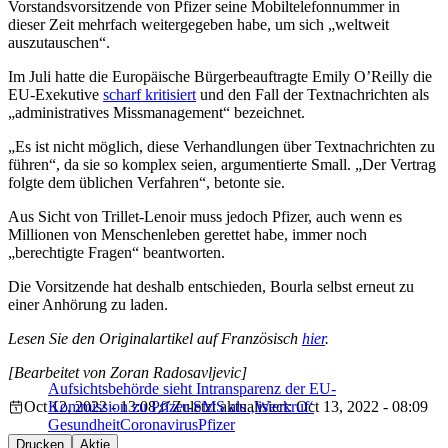
Vorstandsvorsitzende von Pfizer seine Mobiltelefonnummer in
dieser Zeit mehrfach weitergegeben habe, um sich „weltweit
auszutauschen“.
Im Juli hatte die Europäische Bürgerbeauftragte Emily O’Reilly die
EU-Exekutive
scharf kritisiert
und den Fall der Textnachrichten als
„administratives Missmanagement“ bezeichnet.
„Es ist nicht möglich, diese Verhandlungen über Textnachrichten zu
führen“, da sie so komplex seien, argumentierte Small. „Der Vertrag
folgte dem üblichen Verfahren“, betonte sie.
Aus Sicht von Trillet-Lenoir muss jedoch Pfizer, auch wenn es
Millionen von Menschenleben gerettet habe, immer noch
„berechtigte Fragen“ beantworten.
Die Vorsitzende hat deshalb entschieden, Bourla selbst erneut zu
einer Anhörung zu laden.
Lesen Sie den Originalartikel auf Französisch
hier
.
[Bearbeitet von Zoran Radosavljevic]
Aufsichtsbehörde sieht Intransparenz der EU-
Oct 12, 2022 - 13:08
Kommission zu Pfizer-SMS als ‚Weckruf‘
Zuletzt aktualisiert: Oct 13, 2022 - 08:09
Gesundheit
Coronavirus
Pfizer
Drucken
Aktie