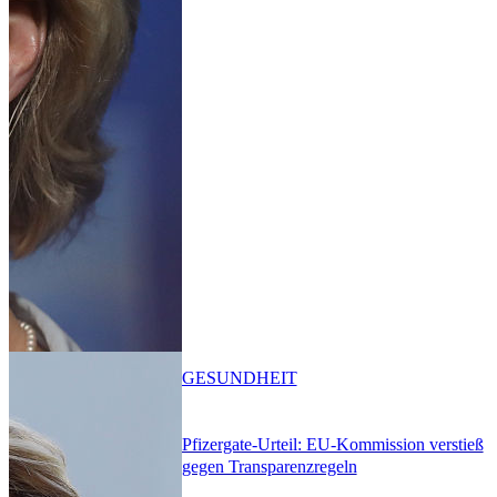
GESUNDHEIT
Pfizergate-Urteil: EU-Kommission verstieß
gegen Transparenzregeln