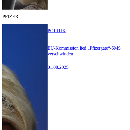
PFIZER
POLITIK
EU-Kommission ließ „Pfizergate“-SMS
verschwinden
01.08.2025