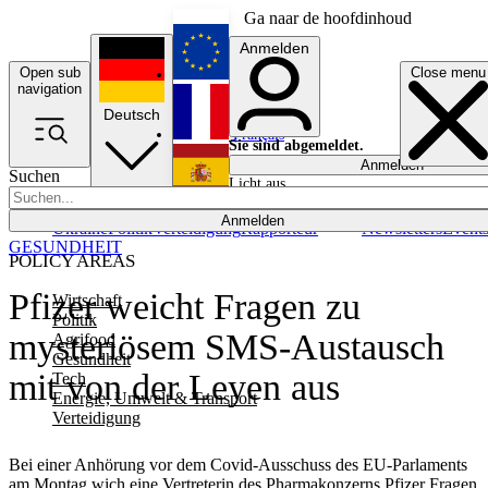
Ga naar de hoofdinhoud
Anmelden
Open sub
Close menu
English
navigation
Deutsch
Français
Sie sind abgemeldet.
Anmelden
Suchen
Licht aus
Español
Anmelden
Ukraine
Politik
Verteidigung
Rapporteur
Newsletters
Event
GESUNDHEIT
POLICY AREAS
Pfizer weicht Fragen zu
Wirtschaft
Politik
mysteriösem SMS-Austausch
Agrifood
Gesundheit
mit von der Leyen aus
Tech
Energie, Umwelt & Transport
Verteidigung
Bei einer Anhörung vor dem Covid-Ausschuss des EU-Parlaments
am Montag wich eine Vertreterin des Pharmakonzerns Pfizer Fragen