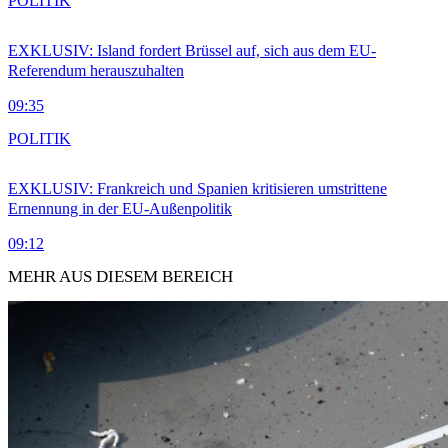
POLITIK
EXKLUSIV: Island fordert Brüssel auf, sich aus dem EU-
Referendum herauszuhalten
09:35
POLITIK
EXKLUSIV: Frankreich und Spanien kritisieren umstrittene
Ernennung in der EU-Außenpolitik
09:12
MEHR AUS DIESEM BEREICH