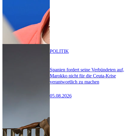
POLITIK
Spanien fordert seine Verbündeten auf,
Marokko nicht für die Ceuta-Krise
verantwortlich zu machen
05.08.2026