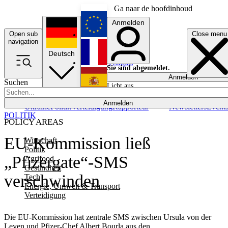
Ga naar de hoofdinhoud
Anmelden
Open sub
Close menu
English
navigation
Deutsch
Français
Sie sind abgemeldet.
Anmelden
Suchen
Licht aus
Español
Anmelden
Ukraine
Politik
Verteidigung
Rapporteur
Newsletters
Event
POLITIK
POLICY AREAS
EU-Kommission ließ
Wirtschaft
Politik
„Pfizergate“-SMS
Agrifood
Gesundheit
verschwinden
Tech
Energie, Umwelt & Transport
Verteidigung
Die EU-Kommission hat zentrale SMS zwischen Ursula von der
Leyen und Pfizer-Chef Albert Bourla aus den