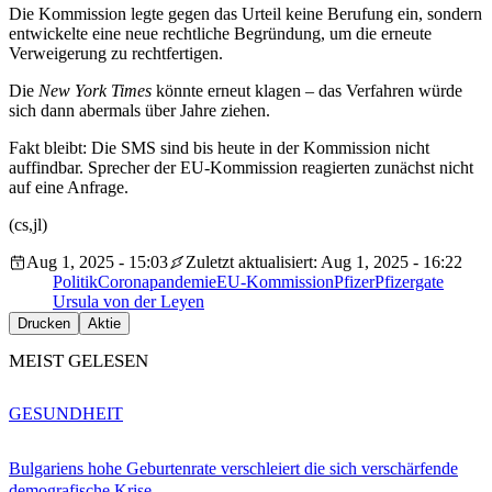
Die Kommission legte gegen das Urteil keine Berufung ein, sondern
entwickelte eine neue rechtliche Begründung, um die erneute
Verweigerung zu rechtfertigen.
Die
New York Times
könnte erneut klagen – das Verfahren würde
sich dann abermals über Jahre ziehen.
Fakt bleibt: Die SMS sind bis heute in der Kommission nicht
auffindbar. Sprecher der EU-Kommission reagierten zunächst nicht
auf eine Anfrage.
(cs,jl)
Aug 1, 2025 - 15:03
Zuletzt aktualisiert: Aug 1, 2025 - 16:22
Politik
Coronapandemie
EU-Kommission
Pfizer
Pfizergate
Ursula von der Leyen
Drucken
Aktie
MEIST GELESEN
GESUNDHEIT
Bulgariens hohe Geburtenrate verschleiert die sich verschärfende
demografische Krise