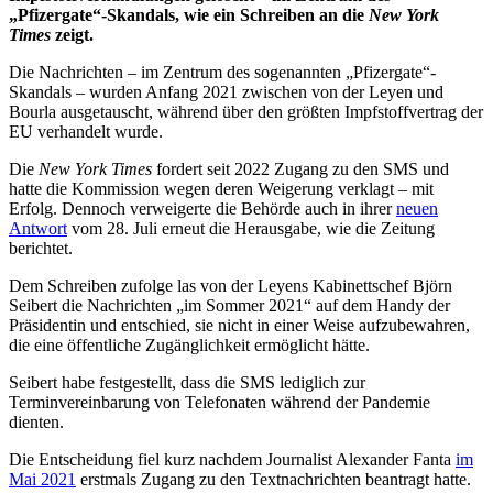
„Pfizergate“-Skandals, wie ein Schreiben an die
New York
Times
zeigt.
Die Nachrichten – im Zentrum des sogenannten „Pfizergate“-
Skandals – wurden Anfang 2021 zwischen von der Leyen und
Bourla ausgetauscht, während über den größten Impfstoffvertrag der
EU verhandelt wurde.
Die
New York Times
fordert seit 2022 Zugang zu den SMS und
hatte die Kommission wegen deren Weigerung verklagt – mit
Erfolg. Dennoch verweigerte die Behörde auch in ihrer
neuen
Antwort
vom 28. Juli erneut die Herausgabe, wie die Zeitung
berichtet.
Dem Schreiben zufolge las von der Leyens Kabinettschef Björn
Seibert die Nachrichten „im Sommer 2021“ auf dem Handy der
Präsidentin und entschied, sie nicht in einer Weise aufzubewahren,
die eine öffentliche Zugänglichkeit ermöglicht hätte.
Seibert habe festgestellt, dass die SMS lediglich zur
Terminvereinbarung von Telefonaten während der Pandemie
dienten.
Die Entscheidung fiel kurz nachdem Journalist Alexander Fanta
im
Mai 2021
erstmals Zugang zu den Textnachrichten beantragt hatte.