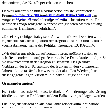
dementieren, das Non-Paper erhalten zu haben.
Derweil äußerte sich nun Nordmazedoniens stellvertretender
Grenzänderungen auf dem Balkan? Michel will sich
Premierminister Nikola Dimitro zu Wort, dessen Land von den
nicht über slowenisches Papier äußern
vorgeschlagenen Grenzänderungen ebenfalls betroffen wäre. Er
nannte das vorgeschlagene Konzept von größeren Staaten entlang
ethnischer Trennlinien „gefährlich“.
„Die einzig richtige strategische Antwort auf diese Debatten wäre
es, die europäische Integration der Region zu stärken und sichtbar
voranzubringen,“ sagte der Politiker gegenüber EURACTIV.
„Wir dürfen uns nicht darauf konzentrieren, größere Staaten zu
schaffen, sondern darauf, große europäische Demokratien und große
Volkswirtschaften in der Region zu schaffen. Das gefühlte
Verblassen der EU-Perspektive des Balkans in den vergangenen
Jahren könnte tatsächlich etwas mit der aktuellen Wiedergeburt
dieser gegenläufigen Vision zu tun haben,“ fügte er hinzu.
Grenzänderungen?
Es ist nicht das erste Mal, dass territoriale Veränderungen als Lösung
für die politischen Probleme auf dem Balkan vorgeschlagen werden.
Die Idee, die tatsächlich alle paar Jahre wieder auftaucht, wurde