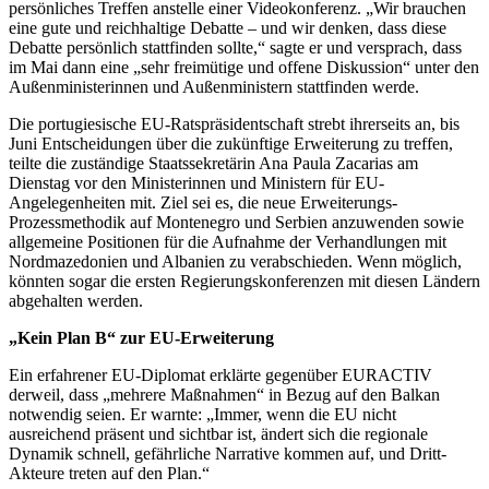
persönliches Treffen anstelle einer Videokonferenz. „Wir brauchen
eine gute und reichhaltige Debatte – und wir denken, dass diese
Debatte persönlich stattfinden sollte,“ sagte er und versprach, dass
im Mai dann eine „sehr freimütige und offene Diskussion“ unter den
Außenministerinnen und Außenministern stattfinden werde.
Die portugiesische EU-Ratspräsidentschaft strebt ihrerseits an, bis
Juni Entscheidungen über die zukünftige Erweiterung zu treffen,
teilte die zuständige Staatssekretärin Ana Paula Zacarias am
Dienstag vor den Ministerinnen und Ministern für EU-
Angelegenheiten mit. Ziel sei es, die neue Erweiterungs-
Prozessmethodik auf Montenegro und Serbien anzuwenden sowie
allgemeine Positionen für die Aufnahme der Verhandlungen mit
Nordmazedonien und Albanien zu verabschieden. Wenn möglich,
könnten sogar die ersten Regierungskonferenzen mit diesen Ländern
abgehalten werden.
„Kein Plan B“ zur EU-Erweiterung
Ein erfahrener EU-Diplomat erklärte gegenüber EURACTIV
derweil, dass „mehrere Maßnahmen“ in Bezug auf den Balkan
notwendig seien. Er warnte: „Immer, wenn die EU nicht
ausreichend präsent und sichtbar ist, ändert sich die regionale
Dynamik schnell, gefährliche Narrative kommen auf, und Dritt-
Akteure treten auf den Plan.“