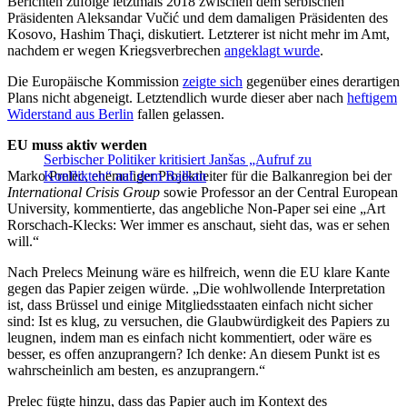
Berichten zufolge letztmals 2018 zwischen dem serbischen
Präsidenten Aleksandar Vučić und dem damaligen Präsidenten des
Kosovo, Hashim Thaçi, diskutiert. Letzterer ist nicht mehr im Amt,
nachdem er wegen Kriegsverbrechen
angeklagt wurde
.
Die Europäische Kommission
zeigte sich
gegenüber eines derartigen
Plans nicht abgeneigt. Letztendlich wurde dieser aber nach
heftigem
Widerstand aus Berlin
fallen gelassen.
EU muss aktiv werden
Serbischer Politiker kritisiert Janšas „Aufruf zu
Marko Prelec, ehemaliger Projektleiter für die Balkanregion bei der
Konflikten“ auf dem Balkan
International Crisis Group
sowie Professor an der Central European
University, kommentierte, das angebliche Non-Paper sei eine „Art
Rorschach-Klecks: Wer immer es anschaut, sieht das, was er sehen
will.“
Nach Prelecs Meinung wäre es hilfreich, wenn die EU klare Kante
gegen das Papier zeigen würde. „Die wohlwollende Interpretation
ist, dass Brüssel und einige Mitgliedsstaaten einfach nicht sicher
sind: Ist es klug, zu versuchen, die Glaubwürdigkeit des Papiers zu
leugnen, indem man es einfach nicht kommentiert, oder wäre es
besser, es offen anzuprangern? Ich denke: An diesem Punkt ist es
wahrscheinlich am besten, es anzuprangern.“
Prelec fügte hinzu, dass das Papier auch im Kontext des