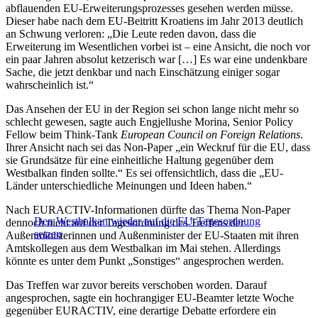
abflauenden EU-Erweiterungsprozesses gesehen werden müsse.
Dieser habe nach dem EU-Beitritt Kroatiens im Jahr 2013 deutlich
an Schwung verloren: „Die Leute reden davon, dass die
Erweiterung im Wesentlichen vorbei ist – eine Ansicht, die noch vor
ein paar Jahren absolut ketzerisch war […] Es war eine undenkbare
Sache, die jetzt denkbar und nach Einschätzung einiger sogar
wahrscheinlich ist.“
Das Ansehen der EU in der Region sei schon lange nicht mehr so
schlecht gewesen, sagte auch Engjellushe Morina, Senior Policy
Fellow beim Think-Tank
European Council on Foreign Relations
.
Ihrer Ansicht nach sei das Non-Paper „ein Weckruf für die EU, dass
sie Grundsätze für eine einheitliche Haltung gegenüber dem
Westbalkan finden sollte.“ Es sei offensichtlich, dass die „EU-
Länder unterschiedliche Meinungen und Ideen haben.“
Nach EURACTIV-Informationen dürfte das Thema Non-Paper
Den Westbalkan wieder auf die EU-Tagesordnung
dennoch nicht auf der Tagesordnung des Treffens der
setzen
Außenministerinnen und Außenminister der EU-Staaten mit ihren
Amtskollegen aus dem Westbalkan im Mai stehen. Allerdings
könnte es unter dem Punkt „Sonstiges“ angesprochen werden.
Das Treffen war zuvor bereits verschoben worden. Darauf
angesprochen, sagte ein hochrangiger EU-Beamter letzte Woche
gegenüber EURACTIV, eine derartige Debatte erfordere ein