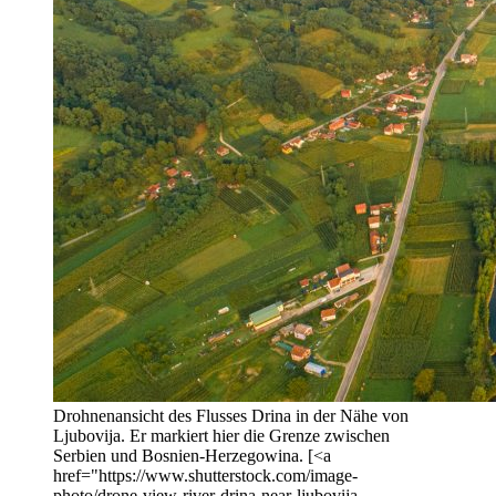
Drohnenansicht des Flusses Drina in der Nähe von
Ljubovija. Er markiert hier die Grenze zwischen
Serbien und Bosnien-Herzegowina. [<a
href="https://www.shutterstock.com/image-
photo/drone-view-river-drina-near-ljubovija-