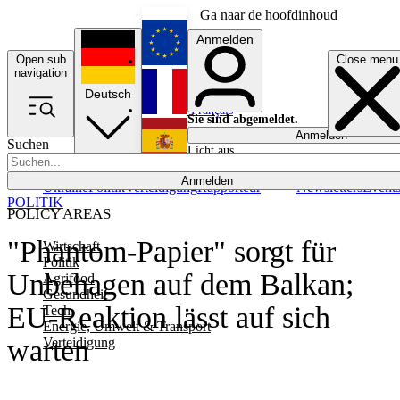
Ga naar de hoofdinhoud
Anmelden
Open sub
Close menu
English
navigation
Deutsch
Français
Sie sind abgemeldet.
Anmelden
Suchen
Licht aus
Español
Anmelden
Ukraine
Politik
Verteidigung
Rapporteur
Newsletters
Event
POLITIK
POLICY AREAS
"Phantom-Papier" sorgt für
Wirtschaft
Politik
Unbehagen auf dem Balkan;
Agrifood
Gesundheit
EU-Reaktion lässt auf sich
Tech
Energie, Umwelt & Transport
warten
Verteidigung