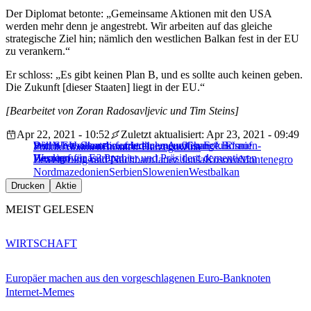
Der Diplomat betonte: „Gemeinsame Aktionen mit den USA
werden mehr denn je angestrebt. Wir arbeiten auf das gleiche
strategische Ziel hin; nämlich den westlichen Balkan fest in der EU
zu verankern.“
Er schloss: „Es gibt keinen Plan B, und es sollte auch keinen geben.
Die Zukunft [dieser Staaten] liegt in der EU.“
[Bearbeitet von Zoran Radosavljevic und Tim Steins]
Apr 22, 2021 - 10:52
Zuletzt aktualisiert: Apr 23, 2021 - 09:49
Der Westbalkan braucht eine neue Chance. Ein
Will Slowenien die „friedliche Auflösung“ Bosnien-
Sechs EU-Staaten fordern „erneuerten Fokus“ auf
Politik
Albanien
Bosnien-Herzegowina
Weckruf für Europa!
Herzegowinas? Premier und Präsident dementieren
Bosnien
Erweiterung-und-Nachbarn
Janez Janša
Kosovo
Montenegro
Nordmazedonien
Serbien
Slowenien
Westbalkan
Drucken
Aktie
MEIST GELESEN
WIRTSCHAFT
Europäer machen aus den vorgeschlagenen Euro-Banknoten
Internet-Memes