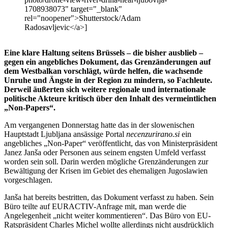
1708938073" target="_blank"
rel="noopener">Shutterstock/Adam
Radosavljevic</a>]
Eine klare Haltung seitens Brüssels – die bisher ausblieb –
gegen ein angebliches Dokument, das Grenzänderungen auf
dem Westbalkan vorschlägt, würde helfen, die wachsende
Unruhe und Ängste in der Region zu mindern, so Fachleute.
Derweil äußerten sich weitere regionale und internationale
politische Akteure kritisch über den Inhalt des vermeintlichen
„Non-Papers“.
Am vergangenen Donnerstag hatte das in der slowenischen
Hauptstadt Ljubljana ansässige Portal
necenzurirano.si
ein
angebliches „Non-Paper“ veröffentlicht, das von Ministerpräsident
Janez Janša oder Personen aus seinem engsten Umfeld verfasst
worden sein soll. Darin werden mögliche Grenzänderungen zur
Bewältigung der Krisen im Gebiet des ehemaligen Jugoslawien
vorgeschlagen.
Janša hat bereits bestritten, das Dokument verfasst zu haben. Sein
Büro teilte auf EURACTIV-Anfrage mit, man werde die
Angelegenheit „nicht weiter kommentieren“. Das Büro von EU-
Ratspräsident Charles Michel wollte allerdings nicht ausdrücklich