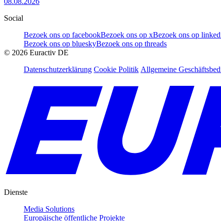
08.08.2026
Social
Bezoek ons op facebook
Bezoek ons op x
Bezoek ons op linked
Bezoek ons op bluesky
Bezoek ons op threads
©
2026
Euractiv DE
Datenschutzerklärung
Cookie Politik
Allgemeine Geschäftsbe
Dienste
Media Solutions
Europäische öffentliche Projekte