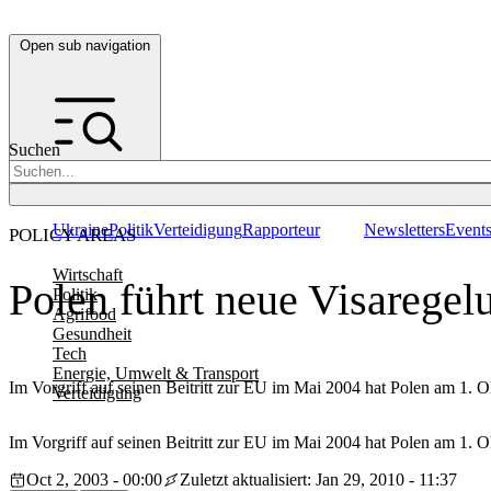
Open sub navigation
Suchen
Ukraine
Politik
Verteidigung
Rapporteur
Newsletters
Event
POLICY AREAS
Wirtschaft
Polen führt neue Visaregelu
Politik
Agrifood
Gesundheit
Tech
Energie, Umwelt & Transport
Im Vorgriff auf seinen Beitritt zur EU im Mai 2004 hat Polen am 1. 
Verteidigung
Im Vorgriff auf seinen Beitritt zur EU im Mai 2004 hat Polen am 1. 
Oct 2, 2003 - 00:00
Zuletzt aktualisiert: Jan 29, 2010 - 11:37