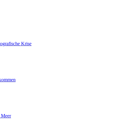
ografische Krise
ankommen
n Meer