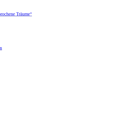
brochene Träume“
en