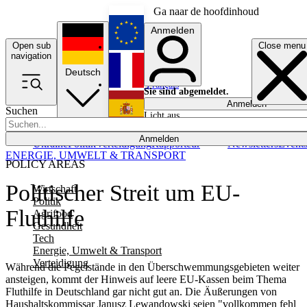
Ga naar de hoofdinhoud
Anmelden
Open sub
Close menu
English
navigation
Deutsch
Français
Sie sind abgemeldet.
Anmelden
Suchen
Licht aus
Español
Anmelden
Ukraine
Politik
Verteidigung
Rapporteur
Newsletters
Event
ENERGIE, UMWELT & TRANSPORT
POLICY AREAS
Politischer Streit um EU-
Wirtschaft
Politik
Fluthilfe
Agrifood
Gesundheit
Tech
Energie, Umwelt & Transport
Verteidigung
Während die Pegelstände in den Überschwemmungsgebieten weiter
ansteigen, kommt der Hinweis auf leere EU-Kassen beim Thema
Fluthilfe in Deutschland gar nicht gut an. Die Äußerungen­ von
Haushaltskommissar Janusz Lewandowski seien "vollkommen fehl