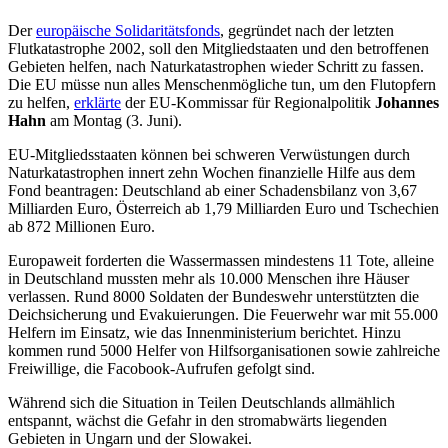
Der
europäische Solidaritätsfonds
, gegründet nach der letzten
Flutkatastrophe 2002, soll den Mitgliedstaaten und den betroffenen
Gebieten helfen, nach Naturkatastrophen wieder Schritt zu fassen.
Die EU müsse nun alles Menschenmögliche tun, um den Flutopfern
zu helfen,
erklärte
der EU-Kommissar für Regionalpolitik
Johannes
Hahn
am Montag (3. Juni).
EU-Mitgliedsstaaten können bei schweren Verwüstungen durch
Naturkatastrophen innert zehn Wochen finanzielle Hilfe aus dem
Fond beantragen: Deutschland ab einer Schadensbilanz von 3,67
Milliarden Euro, Österreich ab 1,79 Milliarden Euro und Tschechien
ab 872 Millionen Euro.
Europaweit forderten die Wassermassen mindestens 11 Tote, alleine
in Deutschland mussten mehr als 10.000 Menschen ihre Häuser
verlassen. Rund 8000 Soldaten der Bundeswehr unterstützten die
Deichsicherung und Evakuierungen. Die Feuerwehr war mit 55.000
Helfern im Einsatz, wie das Innenministerium berichtet. Hinzu
kommen rund 5000 Helfer von Hilfsorganisationen sowie zahlreiche
Freiwillige, die Facobook-Aufrufen gefolgt sind.
Während sich die Situation in Teilen Deutschlands allmählich
entspannt, wächst die Gefahr in den stromabwärts liegenden
Gebieten in Ungarn und der Slowakei.