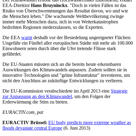
EEA-Direktor
Hans Bruyninckx
. "Doch in vielen Fällen ist das
Risiko von Überschwemmungen das Resultat davon, wo und wie
die Menschen leben." Die wachsende Weltbevölkerung zwinge
immer mehr Menschen dazu, sich in von Wetterkatastrophen
bedrohten Regionen niederzulassen, so die Experten.
Die EEA
warnt
deshalb vor der Besiedelung ungeeigneter Flächen:
Ungefähr ein Fünftel aller europäischen Städte mit mehr als 100.000
Einwohnern seien durch über die Ufer tretende Flüsse stark
gefährdet.
Die EU-Staaten müssten sich an die bereits heute erkennbaren
Auswirkungen des Klimawandels anpassen. Zudem sollten sie in
innovative Technologien und "grüne Infrastruktur" investieren, um
nicht den Anschluss an zukünftige Entwicklungen zu verlieren.
Die EU-Kommission verabschiedete im April 2013 eine
Strategie
zur Anpassung an den Klimawandel
, um den Folgen der
Erderwärmung die Stirn zu bieten.
EURACTIV.com, pat
EURACTIV Brüssel:
EU body predicts more extreme weather as
floods devastate central Europe
(6. Juni 2013)