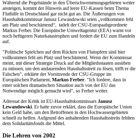
Während die Pegelstände in den Überschwemmungsgebieten weiter
ansteigen, kommt der Hinweis auf leere EU-Kassen beim Thema
Fluthilfe in Deutschland gar nicht gut an. Die Äußerungen­ von
Haushaltskommissar Janusz Lewandowski seien „vollkommen fehl
am Platz und beschämend“, ­­ tadelt der CSU-Europaabgeordnete
Markus Ferber. Die Europäische Umweltagentur (EEA) warnt vor
noch heftigeren Naturkatastrophen und fordert die EU zum Handeln
auf.
"Politische Spielchen auf dem Rücken von Flutopfern sind hier
vollkommen fehl am Platz und beschämend. Wenn der Kommissar
meint, mit dieser Strategie Druck auf die Mitgliedsstaaten ausüben
zu müssen, um den andauernden Haushaltsstreit zu lösen, trifft er die
Falschen", erklärte der Vorsitzende der CSU-Gruppe im
Europäischen Parlament,
Markus Ferber
. "Ich fordere, dass in
einer solchen dramatischen Situation auch von der EU das
Notwendige möglich gemacht wird", so Ferber weiter.
Adressat der Kritik ist EU-Haushaltskommissars
Janusz
Lewandowski
. Er hatte zuvor erklärt, dass die Europäische Union
kein Geld habe, um den Betroffenen in den Hochwassergebieten
schnell zu helfen. Aufgrund des anhaltenden Haushaltsstreits fehlten
dem Solidaritätsfonds die Mittel.
Die Lehren von 2002