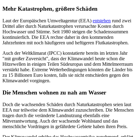
Mehr Katastrophen, größere Schäden
Laut der Europäischen Umweltagentur (EEA)
entstehen
rund zwei
Drittel aller durch Naturkatastrophen verursachte Kosten durch
Hochwasser und Stürme. Seit 1980 steigen die Schadenssummen
kontinuierlich. Die EEA rechne daher in den kommenden
Jahrzehnten mit noch häufigeren und heftigeren Flutkatastrophen.
Auch der Weltklimarat (IPCC) konstatierte bereits im letzten Jahr
"mit großer Zuversicht", dass der Klimawandel heute schon die
Hitzewellen in einigen Teilen Südeuropas und dem Mittelmeerraum
verstärkt habe. Extreme Wetterbedingungen könnten die Länder bis
zu 15 Billionen Euro kosten, falls sie nicht entschieden gegen den
Klimawandel vorgingen.
Die Menschen wohnen zu nah am Wasser
Doch die wachsenden Schäden durch Naturkatastrophen seien laut
EEA nur teilweise dem Klimawandel zuzuschreiben. Die Menschen
tragen durch die veränderte Landnutzung ebenfalls eine
Mitverantwortung. Auch der wachsende Wohlstand und das
menschliche Vordringen in gefährdete Gebiete haben ihren Preis.
Der Klimawandel erhöhe das Hochwasserrisiko zunehmend, erklärt