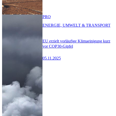
PRO
ENERGIE, UMWELT & TRANSPORT
EU erzielt vorläufige Klimaeinigung kurz
vor COP30-Gipfel
05.11.2025