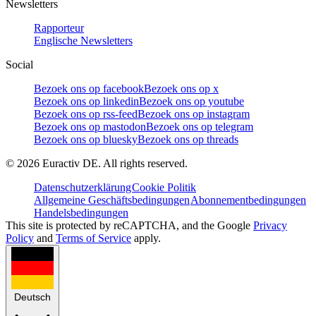
Newsletters
Rapporteur
Englische Newsletters
Social
Bezoek ons op facebook
Bezoek ons op x
Bezoek ons op linkedin
Bezoek ons op youtube
Bezoek ons op rss-feed
Bezoek ons op instagram
Bezoek ons op mastodon
Bezoek ons op telegram
Bezoek ons op bluesky
Bezoek ons op threads
©
2026
Euractiv DE. All rights reserved.
Datenschutzerklärung
Cookie Politik
Allgemeine Geschäftsbedingungen
Abonnementbedingungen
Handelsbedingungen
This site is protected by reCAPTCHA, and the Google
Privacy
Policy
and
Terms of Service
apply.
Deutsch