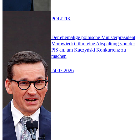
POLITIK
Der ehemalige polnische Ministerpräsident
Morawiecki führt eine Abspaltung von der
PiS an, um Kaczyński Konkurrenz zu
machen
24.07.2026