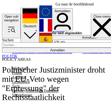
Ga naar de hoofdinhoud
Anmelden
Open sub
Close menu
English
navigation
Deutsch
Français
Sie sind abgemeldet.
Anmelden
Suchen
Licht aus
Español
Anmelden
Ukraine
Politik
Verteidigung
Rapporteur
Newsletters
Event
POLITIK
POLICY AREAS
Polnischer Justizminister droht
Wirtschaft
Politik
mit EU-Veto wegen
Agrifood
Gesundheit
"Erpressung" der
Tech
Energie, Umwelt & Transport
Rechtsstaatlichkeit
Verteidigung