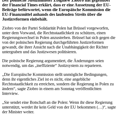
Der polnische Justizminister Zbigniew Ziobro hat gegenüber
der Financial Times erklärt, dass er eine Aussetzung der EU-
Beiträge befürwortet, wenn die Europäische Kommission die
EU-Finanzmittel anhands des laufenden Streits über die
Justizreformen einbehält.
Ziobro von der Partei Solidarität Polen hat Brüssel vorgeworfen,
unter dem Vorwand, die Rechtsstaatlichkeit zu schützen, einen
Regierungswechsel in Polen anzustreben. Brüssel hat sich gegen die
von der polnischen Regierung durchgeführten Justizreformen
gewandt, die ihrer Ansicht nach die Unabhängigkeit der Richter
untergraben und das Justizwesen politisieren.
Die polnische Regierung argumentiert, die Änderungen seien
notwendig, um das „ineffiziente“ Justizsystem zu reparieren.
„Die Europäische Kommission stellt unmögliche Bedingungen,
denn ihr eigentliches Ziel ist es nicht, eine angebliche
Rechtsstaatlichkeit zu erreichen, sondern die Regierung in Polen zu
ändern“, sagte Ziobro in einem am Sonntag veröffentlichten
Interview.
„Sie sendet eine Botschaft an die Polen: Wenn ihr diese Regierung
unterstützt, werdet ihr kein Geld von der EU bekommen (…)“, sagte
der Minister weiter.