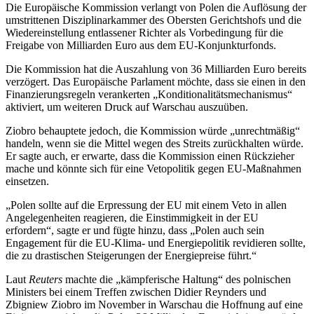
Die Europäische Kommission verlangt von Polen die Auflösung der
umstrittenen Disziplinarkammer des Obersten Gerichtshofs und die
Wiedereinstellung entlassener Richter als Vorbedingung für die
Freigabe von Milliarden Euro aus dem EU-Konjunkturfonds.
Die Kommission hat die Auszahlung von 36 Milliarden Euro bereits
verzögert. Das Europäische Parlament möchte, dass sie einen in den
Finanzierungsregeln verankerten „Konditionalitätsmechanismus“
aktiviert, um weiteren Druck auf Warschau auszuüben.
Ziobro behauptete jedoch, die Kommission würde „unrechtmäßig“
handeln, wenn sie die Mittel wegen des Streits zurückhalten würde.
Er sagte auch, er erwarte, dass die Kommission einen Rückzieher
mache und könnte sich für eine Vetopolitik gegen EU-Maßnahmen
einsetzen.
„Polen sollte auf die Erpressung der EU mit einem Veto in allen
Angelegenheiten reagieren, die Einstimmigkeit in der EU
erfordern“, sagte er und fügte hinzu, dass „Polen auch sein
Engagement für die EU-Klima- und Energiepolitik revidieren sollte,
die zu drastischen Steigerungen der Energiepreise führt.“
Laut
Reuters
machte die „kämpferische Haltung“ des polnischen
Ministers bei einem Treffen zwischen Didier Reynders und
Zbigniew Ziobro im November in Warschau die Hoffnung auf eine