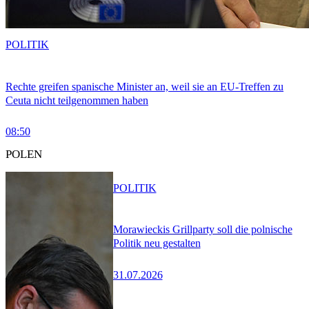
POLITIK
Rechte greifen spanische Minister an, weil sie an EU-Treffen zu
Ceuta nicht teilgenommen haben
08:50
POLEN
POLITIK
Morawieckis Grillparty soll die polnische
Politik neu gestalten
31.07.2026