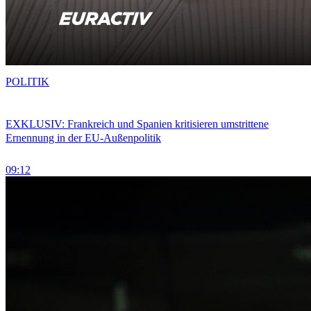
POLITIK
EXKLUSIV: Frankreich und Spanien kritisieren umstrittene
Ernennung in der EU-Außenpolitik
09:12