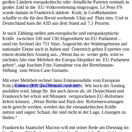
großen Ländern europakritische oder -feindliche Parteien erstmals in
großer Zahl in die EU-Volksvertretung eingezogen. Le Pens FN
wurde damals in Frankreich stärkste Kraft, in Großbritannien
schaffte es die für den Brexit werbende Ukip auf Platz eins. Und in
Deutschland kam die AfD aus dem Stand auf 7,1 Prozent.
Je nach Zählung stellen anti-europäische und europaskeptische
Kräfte zwischen 100 und 150 Abgeordnete im EU-Parlament –
rund ein Sechstel der 751 Sitze. Angesichts der Wahlergebnisse auf
nationaler Ebene auch in Italien und Österreich gehen Experten von
einem deutlichen Anstieg aus. „Wenn das so weiter geht, wird es
nächstes Jahr eine Mehrheit der Europa-Skeptiker im EU-Parlament
geben“, sagt Joachim Fritz-Vannahme von der Bertelsmann-
Stiftung zum Worst-Case-Szenario.
Mit einer Mehrheit rechnet Janis Emmanouilidis vom European
Italien gehen die Europäer verloren
Policy Center (EPC) in Brüssel zwar nicht. Wie hoch der Anstieg
ausfallen wird, hängt für ihn auch davon ab, ob Deutschland und
Frankreich bei schon seit Monaten versprochenen EU-Reformen
liefern können. „Wenn Berlin und Paris den Reformerwartungen
nicht gerecht werden, werden das die europakritischen Kräfte
nutzen und sagen: Schaut, die sind nicht in der Lage, Lösungen zu
finden.“
Frankreichs Staatschef Macron will mit seiner Rede am Dienstag im