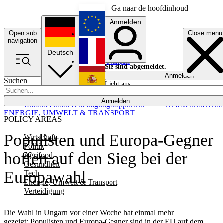
Ga naar de hoofdinhoud
Anmelden
Open sub
Close menu
English
navigation
Deutsch
Français
Sie sind abgemeldet.
Anmelden
Suchen
Licht aus
Español
Anmelden
Ukraine
Politik
Verteidigung
Rapporteur
Newsletters
Event
ENERGIE, UMWELT & TRANSPORT
POLICY AREAS
Populisten und Europa-Gegner
Wirtschaft
Politik
hoffen auf den Sieg bei der
Agrifood
Gesundheit
Europawahl
Tech
Energie, Umwelt & Transport
Verteidigung
Die Wahl in Ungarn vor einer Woche hat einmal mehr
gezeigt: Populisten und Europa-Gegner sind in der EU auf dem