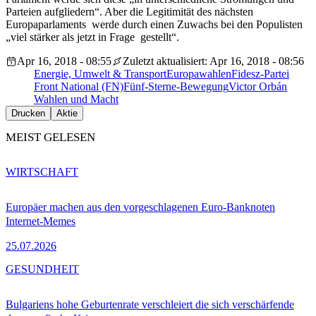
Parteien aufgliedern“. Aber die Legitimität des nächsten
Europaparlaments werde durch einen Zuwachs bei den Populisten
„viel stärker als jetzt in Frage gestellt“.
Apr 16, 2018 - 08:55
Zuletzt aktualisiert: Apr 16, 2018 - 08:56
Energie, Umwelt & Transport
Europawahlen
Fidesz-Partei
Front National (FN)
Fünf-Sterne-Bewegung
Victor Orbán
Wahlen und Macht
Drucken
Aktie
MEIST GELESEN
WIRTSCHAFT
Europäer machen aus den vorgeschlagenen Euro-Banknoten
Internet-Memes
25.07.2026
GESUNDHEIT
Bulgariens hohe Geburtenrate verschleiert die sich verschärfende