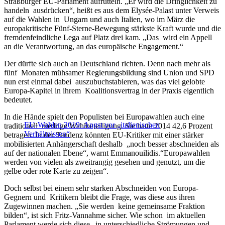
Straßburger EU-Parlament aufrütteln. „Er wird die Dringlichkeit zu
handeln ausdrücken“, heißt es aus dem Elysée-Palast unter Verweis
auf die Wahlen in Ungarn und auch Italien, wo im März die
europakritische Fünf-Sterne-Bewegung stärkste Kraft wurde und die
fremdenfeindliche Lega auf Platz drei kam. „Das wird ein Appell
an die Verantwortung, an das europäische Engagement.“
Der dürfte sich auch an Deutschland richten. Denn nach mehr als
fünf Monaten mühsamer Regierungsbildung sind Union und SPD
nun erst einmal dabei auszubuchstabieren, was das viel gelobte
Europa-Kapitel in ihrem Koalitionsvertrag in der Praxis eigentlich
bedeutet.
In die Hände spielt den Populisten bei Europawahlen auch eine
EU-Wahlen 2019: Angst vor „italienischen
traditionell niedrige Wahlbeteiligung. Sie hatte 2014 42,6 Prozent
Verhältnissen“
betragen. In der Tendenz könnten EU-Kritiker mit einer stärker
mobilisierten Anhängerschaft deshalb „noch besser abschneiden als
auf der nationalen Ebene“, warnt Emmanouilidis.“Europawahlen
werden von vielen als zweitrangig gesehen und genutzt, um die
gelbe oder rote Karte zu zeigen“.
Doch selbst bei einem sehr starken Abschneiden von Europa-
Gegnern und Kritikern bleibt die Frage, was diese aus ihren
Zugewinnen machen. „Sie werden keine gemeinsame Fraktion
bilden“, ist sich Fritz-Vannahme sicher. Wie schon im aktuellen
Parlament werde sich diese „in unterschiedliche Strömungen und