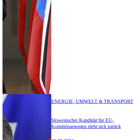
ENERGIE, UMWELT & TRANSPORT
Slowenischer Kandidat für EU-
Kommissarposten zieht sich zurück