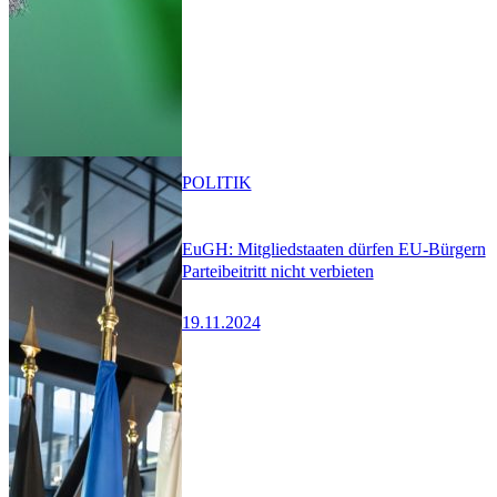
POLITIK
EuGH: Mitgliedstaaten dürfen EU-Bürgern
Parteibeitritt nicht verbieten
19.11.2024