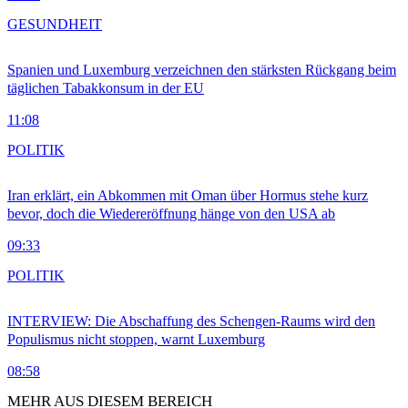
GESUNDHEIT
Spanien und Luxemburg verzeichnen den stärksten Rückgang beim
täglichen Tabakkonsum in der EU
11:08
POLITIK
Iran erklärt, ein Abkommen mit Oman über Hormus stehe kurz
bevor, doch die Wiedereröffnung hänge von den USA ab
09:33
POLITIK
INTERVIEW: Die Abschaffung des Schengen-Raums wird den
Populismus nicht stoppen, warnt Luxemburg
08:58
MEHR AUS DIESEM BEREICH