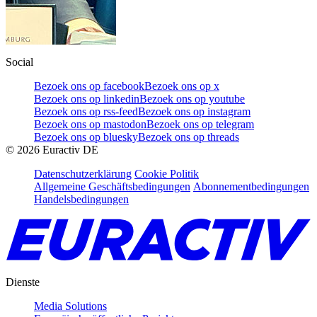
Social
Bezoek ons op facebook
Bezoek ons op x
Bezoek ons op linkedin
Bezoek ons op youtube
Bezoek ons op rss-feed
Bezoek ons op instagram
Bezoek ons op mastodon
Bezoek ons op telegram
Bezoek ons op bluesky
Bezoek ons op threads
©
2026
Euractiv DE
Datenschutzerklärung
Cookie Politik
Allgemeine Geschäftsbedingungen
Abonnementbedingungen
Handelsbedingungen
Dienste
Media Solutions