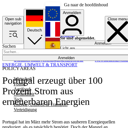
Ga naar de hoofdinhoud
Anmelden
Open sub
Close menu
English
navigation
Deutsch
Français
Sie sind abgemeldet.
Anmelden
Suchen
Licht aus
Español
Anmelden
Ukraine
Politik
Verteidigung
Rapporteur
Newsletters
Event
ENERGIE, UMWELT & TRANSPORT
POLICY AREAS
Portugal erzeugt über 100
Wirtschaft
Politik
Prozent Strom aus
Agrifood
Gesundheit
erneuerbaren Energien
Tech
Energie, Umwelt & Transport
Verteidigung
Portugal hat im März mehr Strom aus sauberen Energiequellen
produziert, als es tatsächlich benötigt. Doch der Mangel an