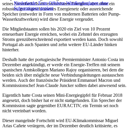
Niederlande: Erste Offshore-Windkraftanlagen ohne
seines Strombedarfs mit erneuerbaren Energien; aber ohne ein
Subventionen geplant
robustes, gut angeschlossenes Energienetz oder ausreichende
Speicher (entweder in Form von modernen Batterien oder Pump-
Wasserkraftwerken) wird diese Energie vergeudet.
Die Mitgliedstaaten sollen bis 2020 ein Ziel von 10 Prozent
erneuerbare Energie erreichen, wobei ein Zehntel des erzeugten
Stroms grenzüberschreitend exportiert werden kann. Doch sowohl
Portugal als auch Spanien und zehn weitere EU-Länder hinken
hinterher.
Deshalb hatte der portugiesische Premierminister Antonio Costa im
Dezember angekündigt, er werde ein Energie-Treffen mit seinem
spanischen Amtskollegen Mariano Rajoy organisieren, bei dem die
beiden sich über mögliche neue Verbindungsleitungen austauschen
werden. Auch der französische Präsident Emmanuel Macron und
Kommissionschef Jean-Claude Juncker sollten dabei anwesend sein.
Eigentlich hatte Costa seinen Mini-Energiegipfel für Februar 2018
angesetzt, doch bisher hat er nicht stattgefunden. Ein Sprecher der
Kommission sagte gegenüber EURACTIV, ein Termin sei noch
nicht vereinbart worden.
Dieser mangelnde Fortschritt wird EU-Klimakommissar Miguel
Arias Cañete verärgern, der im Dezember deutlich kritisierte, es