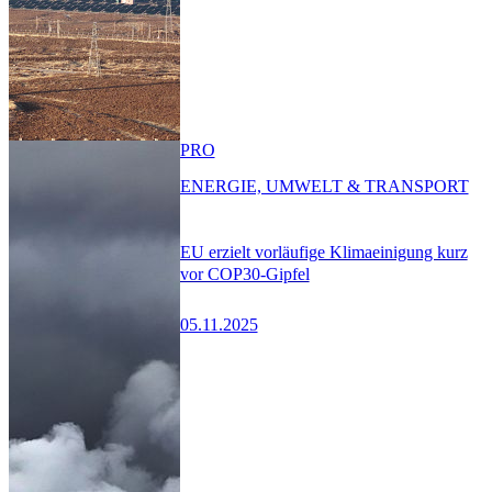
PRO
ENERGIE, UMWELT & TRANSPORT
EU erzielt vorläufige Klimaeinigung kurz
vor COP30-Gipfel
05.11.2025