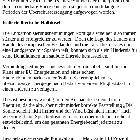
APREN und ZERO heißt es, diese Stunden der Unterproduktion
durch erneuerbare Energieanlagen sei jedoch durch längere
Perioden der Überschusserzeugung aufgewogen worden.
Isolierte iberische Halbinsel
Die Entkarbonisierungsbemühungen Portugals scheinen also immer
stärker und erfolgreicher zu werden. Doch die Lage des Landes am
Rande des europäischen Festlandes und die Tatsache, dass es nur
eine Landgrenze mit Spanien teilt, könnten sich als ein Hindernis für
seine Bemühungen um saubere Energie herausstellen.
Verbindungsleitungen – insbesondere Stromkabel – sind für die
Pläne einer EU-Energieunion und eines echten
Energiebinnenmarktes unerlässlich. Sie ermöglichen es,
überschüssige Energie je nach Bedarf von einem Mitgliedstaat in
einen anderen zu verlagern.
Dies ist besonders wichtig für den Ausbau der erneuerbaren
Energien, da die alte, aber nicht minder korrekte Feststellung „Die
Sonne scheint nicht immer und der Wind bläst nicht immer“ nach
wie vor gilt und Speicherlösungen noch immer nicht ausreichend
entwickelt sind, um den gesamten Energiebedarf jederzeit zu
decken.
Beispielsweise erzeugte Portugal am 11. März satte 143 Prozent