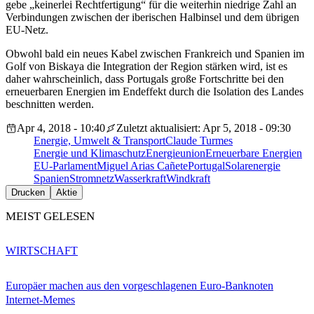
gebe „keinerlei Rechtfertigung“ für die weiterhin niedrige Zahl an
Verbindungen zwischen der iberischen Halbinsel und dem übrigen
EU-Netz.
Obwohl bald ein neues Kabel zwischen Frankreich und Spanien im
Golf von Biskaya die Integration der Region stärken wird, ist es
daher wahrscheinlich, dass Portugals große Fortschritte bei den
erneuerbaren Energien im Endeffekt durch die Isolation des Landes
beschnitten werden.
Apr 4, 2018 - 10:40
Zuletzt aktualisiert: Apr 5, 2018 - 09:30
Energie, Umwelt & Transport
Claude Turmes
Energie und Klimaschutz
Energieunion
Erneuerbare Energien
EU-Parlament
Miguel Arias Cañete
Portugal
Solarenergie
Spanien
Stromnetz
Wasserkraft
Windkraft
Drucken
Aktie
MEIST GELESEN
WIRTSCHAFT
Europäer machen aus den vorgeschlagenen Euro-Banknoten
Internet-Memes