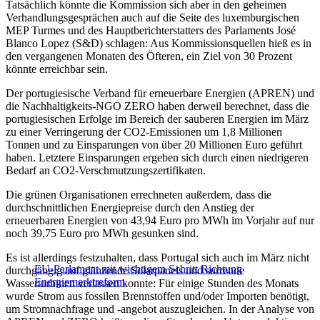
Tatsächlich könnte die Kommission sich aber in den geheimen
Verhandlungsgesprächen auch auf die Seite des luxemburgischen
MEP Turmes und des Hauptberichterstatters des Parlaments José
Blanco Lopez (S&D) schlagen: Aus Kommissionsquellen hieß es in
den vergangenen Monaten des Öfteren, ein Ziel von 30 Prozent
könnte erreichbar sein.
Der portugiesische Verband für erneuerbare Energien (APREN) und
die Nachhaltigkeits-NGO ZERO haben derweil berechnet, dass die
portugiesischen Erfolge im Bereich der sauberen Energien im März
zu einer Verringerung der CO2-Emissionen um 1,8 Millionen
Tonnen und zu Einsparungen von über 20 Millionen Euro geführt
haben. Letztere Einsparungen ergeben sich durch einen niedrigeren
Bedarf an CO2-Verschmutzungszertifikaten.
Die grünen Organisationen errechneten außerdem, dass die
durchschnittlichen Energiepreise durch den Anstieg der
erneuerbaren Energien von 43,94 Euro pro MWh im Vorjahr auf nur
noch 39,75 Euro pro MWh gesunken sind.
Es ist allerdings festzuhalten, dass Portugal sich auch im März nicht
EU-Parlament mit wichtigem Schritt Richtung
durchgängig auf glänzende Solarpanels und surrende
Energiemarktreform
Wasserturbinen verlassen konnte: Für einige Stunden des Monats
wurde Strom aus fossilen Brennstoffen und/oder Importen benötigt,
um Stromnachfrage und -angebot auszugleichen. In der Analyse von