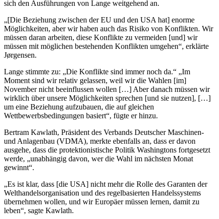
sich den Ausführungen von Lange weitgehend an.
„[Die Beziehung zwischen der EU und den USA hat] enorme
Möglichkeiten, aber wir haben auch das Risiko von Konflikten. Wir
müssen daran arbeiten, diese Konflikte zu vermeiden [und] wir
müssen mit möglichen bestehenden Konflikten umgehen“, erklärte
Jørgensen.
Lange stimmte zu: „Die Konflikte sind immer noch da.“ „Im
Moment sind wir relativ gelassen, weil wir die Wahlen [im]
November nicht beeinflussen wollen […] Aber danach müssen wir
wirklich über unsere Möglichkeiten sprechen [und sie nutzen], […]
um eine Beziehung aufzubauen, die auf gleichen
Wettbewerbsbedingungen basiert“, fügte er hinzu.
Bertram Kawlath, Präsident des Verbands Deutscher Maschinen-
und Anlagenbau (VDMA), merkte ebenfalls an, dass er davon
ausgehe, dass die protektionistische Politik Washingtons fortgesetzt
werde, „unabhängig davon, wer die Wahl im nächsten Monat
gewinnt“.
„Es ist klar, dass [die USA] nicht mehr die Rolle des Garanten der
Welthandelsorganisation und des regelbasierten Handelssystems
übernehmen wollen, und wir Europäer müssen lernen, damit zu
leben“, sagte Kawlath.