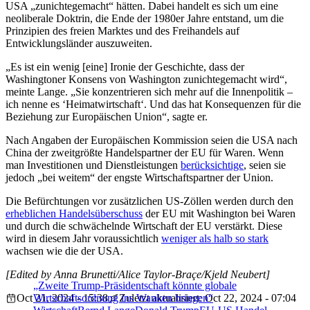
USA „zunichtegemacht“ hätten. Dabei handelt es sich um eine
neoliberale Doktrin, die Ende der 1980er Jahre entstand, um die
Prinzipien des freien Marktes und des Freihandels auf
Entwicklungsländer auszuweiten.
„Es ist ein wenig [eine] Ironie der Geschichte, dass der
Washingtoner Konsens von Washington zunichtegemacht wird“,
meinte Lange. „Sie konzentrieren sich mehr auf die Innenpolitik –
ich nenne es ‘Heimatwirtschaft‘. Und das hat Konsequenzen für die
Beziehung zur Europäischen Union“, sagte er.
Nach Angaben der Europäischen Kommission seien die USA nach
China der zweitgrößte Handelspartner der EU für Waren. Wenn
man Investitionen und Dienstleistungen
berücksichtige
, seien sie
jedoch „bei weitem“ der engste Wirtschaftspartner der Union.
Die Befürchtungen vor zusätzlichen US-Zöllen werden durch den
erheblichen Handelsüberschuss
der EU mit Washington bei Waren
und durch die schwächelnde Wirtschaft der EU verstärkt. Diese
wird in diesem Jahr voraussichtlich
weniger als halb so stark
wachsen wie die der USA.
[Edited by Anna Brunetti/Alice Taylor-Braçe/Kjeld Neubert]
„Zweite Trump-Präsidentschaft könnte globale
Oct 21, 2024 - 15:38
Wirtschaftsordnung ins Wanken bringen“
Zuletzt aktualisiert: Oct 22, 2024 - 07:04