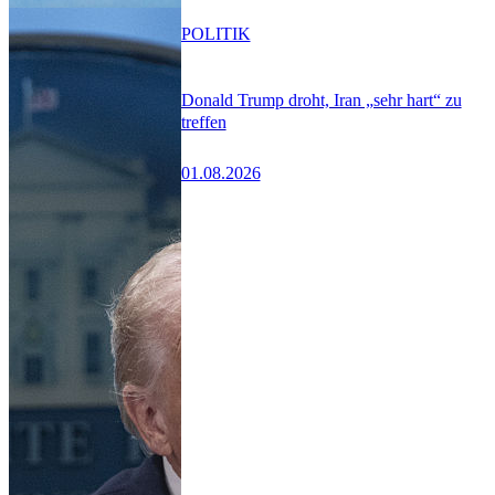
POLITIK
Donald Trump droht, Iran „sehr hart“ zu
treffen
01.08.2026