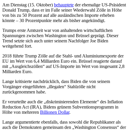
Am Dienstag (15. Oktober)
behauptete
der ehemalige US-Präsident
Donald Trump, dass er im Falle seiner Wiederwahl Zölle in Höhe
von bis zu 50 Prozent auf alle ausländischen Importe erheben
könnte – 30 Prozentpunkte mehr als bisher angekündigt.
Trumps erste Amtszeit war von anhaltenden wirtschaftlichen
Spannungen zwischen Washington und Brüssel geprägt. Dieser
Trend setzte sich auch unter seinem Nachfolger Joe Biden
weitgehend fort.
2018 führte Trump Zölle auf die Stahl- und Aluminiumexporte der
EU im Wert von 6,4 Milliarden Euro ein. Brüssel reagierte darauf
mit „Ausgleichszöllen“ auf US-Importe im Wert von insgesamt 2,8
Milliarden Euro.
Lange kritisierte nachdrücklich, dass Biden die von seinem
Vorgänger eingeführten „illegalen“ Stahlzölle nicht
zurückgenommen habe.
Er verurteilte auch die „diskriminierenden Elemente“ des Inflation
Reduction Act (IRA), Bidens grünem Subventionsprogramm in
Höhe von mehreren
Billionen Dollar
.
Lange argumentierte ebenfalls, dass sowohl die Republikaner als
auch die Demokraten gemeinsam den „Washington Consensus“ der