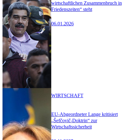
wirtschaftlichen Zusammenbruch in
Friedenszeiten“ steht
06.01.2026
WIRTSCHAFT
EU-Abgeordneter Lange kritisiert
„Šefčovič-Doktrin“ zur
Wirtschaftssicherheit