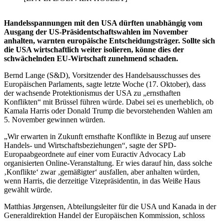
Handelsspannungen mit den USA dürften unabhängig vom
Ausgang der US-Präsidentschaftswahlen im November
anhalten, warnten europäische Entscheidungsträger. Sollte sich
die USA wirtschaftlich weiter isolieren, könne dies der
schwächelnden EU-Wirtschaft zunehmend schaden.
Bernd Lange (S&D), Vorsitzender des Handelsausschusses des
Europäischen Parlaments, sagte letzte Woche (17. Oktober), dass
der wachsende Protektionismus der USA zu „ernsthaften
Konflikten“ mit Brüssel führen würde. Dabei sei es unerheblich, ob
Kamala Harris oder Donald Trump die bevorstehenden Wahlen am
5. November gewinnen würden.
„Wir erwarten in Zukunft ernsthafte Konflikte in Bezug auf unsere
Handels- und Wirtschaftsbeziehungen“, sagte der SPD-
Europaabgeordnete auf einer vom Euractiv Advocacy Lab
organisierten Online-Veranstaltung. Er wies darauf hin, dass solche
‚Konflikte‘ zwar ‚gemäßigter‘ ausfallen, aber anhalten würden,
wenn Harris, die derzeitige Vizepräsidentin, in das Weiße Haus
gewählt würde.
Matthias Jørgensen, Abteilungsleiter für die USA und Kanada in der
Generaldirektion Handel der Europäischen Kommission, schloss