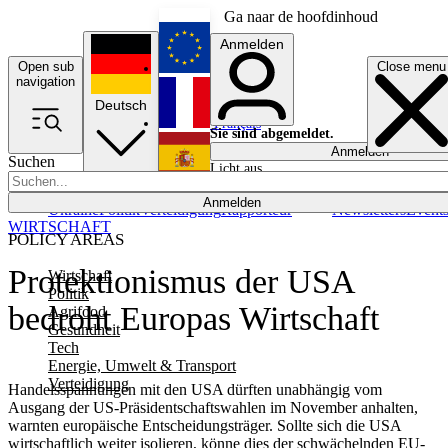
Ga naar de hoofdinhoud
Anmelden
Open sub
Close menu
English
navigation
Deutsch
Français
Sie sind abgemeldet.
Anmelden
Suchen
Licht aus
Español
Anmelden
Ukraine
Politik
Verteidigung
Rapporteur
Newsletters
Event
WIRTSCHAFT
POLICY AREAS
Protektionismus der USA
Wirtschaft
Politik
bedroht Europas Wirtschaft
Agrifood
Gesundheit
Tech
Energie, Umwelt & Transport
Verteidigung
Handelsspannungen mit den USA dürften unabhängig vom
Ausgang der US-Präsidentschaftswahlen im November anhalten,
warnten europäische Entscheidungsträger. Sollte sich die USA
wirtschaftlich weiter isolieren, könne dies der schwächelnden EU-