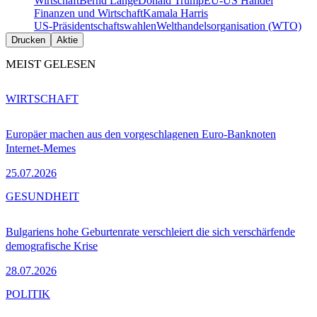
Wirtschaft
Bernd Lange
Donald Trump
EU-US Handel
Finanzen und Wirtschaft
Kamala Harris
US-Präsidentschaftswahlen
Welthandelsorganisation (WTO)
Drucken
Aktie
MEIST GELESEN
WIRTSCHAFT
Europäer machen aus den vorgeschlagenen Euro-Banknoten
Internet-Memes
25.07.2026
GESUNDHEIT
Bulgariens hohe Geburtenrate verschleiert die sich verschärfende
demografische Krise
28.07.2026
POLITIK