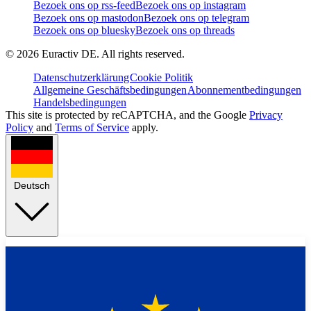
Bezoek ons op rss-feed
Bezoek ons op instagram
Bezoek ons op mastodon
Bezoek ons op telegram
Bezoek ons op bluesky
Bezoek ons op threads
©
2026
Euractiv DE. All rights reserved.
Datenschutzerklärung
Cookie Politik
Allgemeine Geschäftsbedingungen
Abonnementbedingungen
Handelsbedingungen
This site is protected by reCAPTCHA, and the Google
Privacy
Policy
and
Terms of Service
apply.
Deutsch