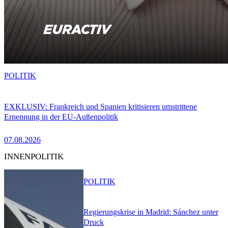
POLITIK
EXKLUSIV: Frankreich und Spanien kritisieren umstrittene
Ernennung in der EU-Außenpolitik
07.08.2026
INNENPOLITIK
POLITIK
Regierungskrise in Madrid: Sánchez unter
Druck