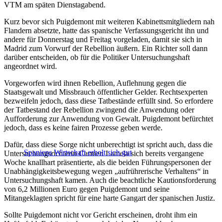
VTM am späten Dienstagabend.
Kurz bevor sich Puigdemont mit weiteren Kabinettsmitgliedern nah
Flandern absetzte, hatte das spanische Verfassungsgericht ihn und
andere für Donnerstag und Freitag vorgeladen, damit sie sich in
Madrid zum Vorwurf der Rebellion äußern. Ein Richter soll dann
darüber entscheiden, ob für die Politiker Untersuchungshaft
angeordnet wird.
Vorgeworfen wird ihnen Rebellion, Auflehnung gegen die
Staatsgewalt und Missbrauch öffentlicher Gelder. Rechtsexperten
bezweifeln jedoch, dass diese Tatbestände erfüllt sind. So erfordere
der Tatbestand der Rebellion zwingend die Anwendung oder
Aufforderung zur Anwendung von Gewalt. Puigdemont befürchtet
jedoch, dass es keine fairen Prozesse geben werde.
Dafür, dass diese Sorge nicht unberechtigt ist spricht auch, dass die
Spaniens Wirtschaft erholt sich gut
Untersuchungsrichterin Carmen Lamela sich bereits vergangene
Woche knallhart präsentierte, als die beiden Führungspersonen der
Unabhängigkeitsbewegung wegen „aufrührerische Verhaltens“ in
Untersuchungshaft kamen. Auch die beachtliche Kautionsforderung
von 6,2 Millionen Euro gegen Puigdemont und seine
Mitangeklagten spricht für eine harte Gangart der spanischen Justiz.
Sollte Puigdemont nicht vor Gericht erscheinen, droht ihm ein