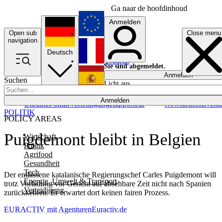
Ga naar de hoofdinhoud
Anmelden
Open sub
Close menu
English
navigation
Deutsch
Français
Sie sind abgemeldet.
Anmelden
Suchen
Licht aus
Español
Anmelden
Ukraine
Politik
Verteidigung
Rapporteur
Newsletters
Event
POLITIK
POLICY AREAS
Puigdemont bleibt in Belgien
Wirtschaft
Politik
Agrifood
Gesundheit
Tech
Der entlassene katalanische Regierungschef Carles Puigdemont will
Energie, Umwelt & Transport
trotz Vorladung vor Gericht auf absehbare Zeit nicht nach Spanien
Verteidigung
zurückkehren. Er erwartet dort keinen fairen Prozess.
EURACTIV mit Agenturen
Euractiv.de