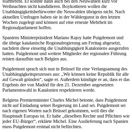
Haftbefehl. Er könnte dann auch bei den Neuwahlen kurz vor
Weihnachten nicht kandidieren. Boykottieren wollen die
Unabhängigkeitsbefürworter die Neuwahlen übrigens nicht. Nach
aktuellen Umfragen haben sie in der Wählergunst in den letzten
Wochen zugelegt und können auf eine erneute Mehrheit im
Regionalparlament hoffen.
Spaniens Ministerpräsident Mariano Rajoy hatte Puigdemont und
die übrige katalanische Regionalregierung am Freitag abgesetzt,
nachdem diese einseitig die Unabhängigkeit Kataloniens ausgerufen
hatten. Puigdemont und weitere Mitglieder der regionalen Führung
reisten daraufhin nach Belgien aus.
Puigdemont sprach sich nun in Brüssel für eine Verlangsamung des
Unabhängigkeitsprozesses aus: „Wir können keine Republik für alle
auf Gewalt gründen“, sagte er. Außerdem kündigte er an, dass er das
Ergebnis der von Madrid für den 21. Dezember angesetzten
Parlamentswahl in Katalonien respektieren werde.
Belgiens Premierminister Charles Michel betonte, dass Puigdemont
nicht auf Einladung seiner Regierung im Land sei. Puigdemont sei
nach eigenen Worten nach Brüssel gekommen, weil dies die
Hauptstadt Europas ist. Er habe „dieselben Rechte und Pflichten wie
jeder EU-Bürger“, erklärte Michel. Eine Auslieferung nach Spanien
muss Puigdemont erstmal nicht befürchten.