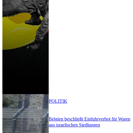
POLITIK
Belgien beschließt Einfuhrverbot für Waren
aus israelischen Siedlungen