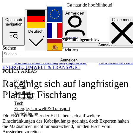
Ga naar de hoofdinhoud
Anmelden
Open sub
Close menu
English
navigation
Deutsch
Français
Sie sind abgemeldet.
Anmelden
Suchen
Licht aus
Español
Anmelden
Ukraine
Politik
Verteidigung
Rapporteur
Newsletters
Event
ENERGIE, UMWELT & TRANSPORT
POLICY AREAS
Rat einigt sich auf langfristigen
Wirtschaft
Politik
Plan für Fischfang
Agrifood
Gesundheit
Tech
Energie, Umwelt & Transport
Verteidigung
Die Fischereiminister der EU haben sich auf weitere
Einschränkungen des Kabeljaufangs geeinigt, doch Experten halten
die Maßnahmen nicht für ausreichend, um den Fisch vom
Aussterben zu retten.