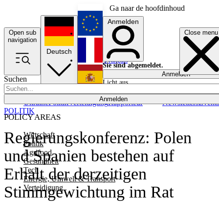
Ga naar de hoofdinhoud
Anmelden
Open sub
Close menu
English
navigation
Deutsch
Français
Sie sind abgemeldet.
Anmelden
Suchen
Licht aus
Español
Anmelden
Ukraine
Politik
Verteidigung
Rapporteur
Newsletters
Event
POLITIK
POLICY AREAS
Regierungskonferenz: Polen
Wirtschaft
Politik
und Spanien bestehen auf
Agrifood
Gesundheit
Erhalt der derzeitigen
Tech
Energie, Umwelt & Transport
Stimmgewichtung im Rat
Verteidigung