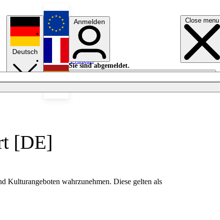
Close menu
Anmelden
English
Deutsch
Français
Sie sind abgemeldet.
Anmelden
Licht aus
Español
rt [DE]
 und Kulturangeboten wahrzunehmen. Diese gelten als