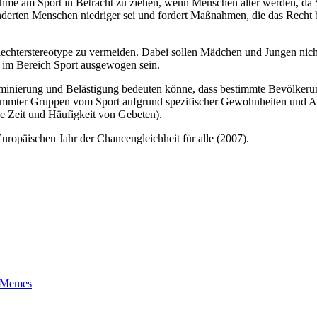
lnahme am Sport in Betracht zu ziehen, wenn Menschen älter werden, da
hinderten Menschen niedriger sei und fordert Maßnahmen, die das Recht
lechterstereotype zu vermeiden. Dabei sollen Mädchen und Jungen nic
n im Bereich Sport ausgewogen sein.
kriminierung und Belästigung bedeuten könne, dass bestimmte Bevölkeru
stimmter Gruppen vom Sport aufgrund spezifischer Gewohnheiten und 
ie Zeit und Häufigkeit von Gebeten).
uropäischen Jahr der Chancengleichheit für alle (2007).
t-Memes