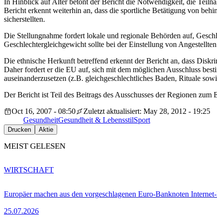
In Hinblick auf Alter betont der Bericht die Notwendigkeit, die Tei
Bericht erkennt weiterhin an, dass die sportliche Betätigung von be
sicherstellten.
Die Stellungnahme fordert lokale und regionale Behörden auf, Gesch
Geschlechtergleichgewicht sollte bei der Einstellung von Angestellte
Die ethnische Herkunft betreffend erkennt der Bericht an, dass Dis
Daher fordert er die EU auf, sich mit dem möglichen Ausschluss be
auseinanderzusetzen (z.B. gleichgeschlechtliches Baden, Rituale sow
Der Bericht ist Teil des Beitrags des Ausschusses der Regionen zum E
Oct 16, 2007 - 08:50
Zuletzt aktualisiert: May 28, 2012 - 19:25
Gesundheit
Gesundheit & Lebensstil
Sport
Drucken
Aktie
MEIST GELESEN
WIRTSCHAFT
Europäer machen aus den vorgeschlagenen Euro-Banknoten Interne
25.07.2026