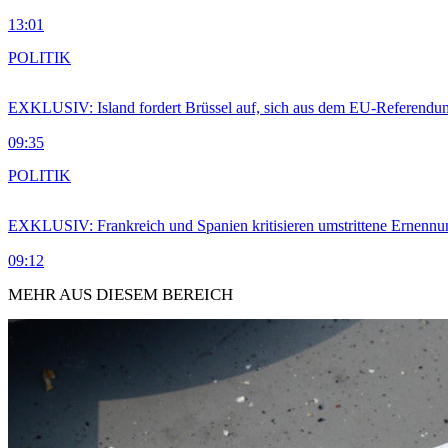
13:01
POLITIK
EXKLUSIV: Island fordert Brüssel auf, sich aus dem EU-Referendu
09:35
POLITIK
EXKLUSIV: Frankreich und Spanien kritisieren umstrittene Ernennu
09:12
MEHR AUS DIESEM BEREICH