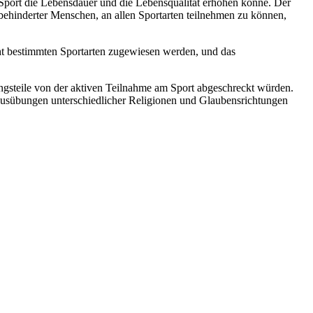
 Sport die Lebensdauer und die Lebensqualität erhöhen könne. Der
 behinderter Menschen, an allen Sportarten teilnehmen zu können,
ht bestimmten Sportarten zugewiesen werden, und das
ngsteile von der aktiven Teilnahme am Sport abgeschreckt würden.
Ausübungen unterschiedlicher Religionen und Glaubensrichtungen