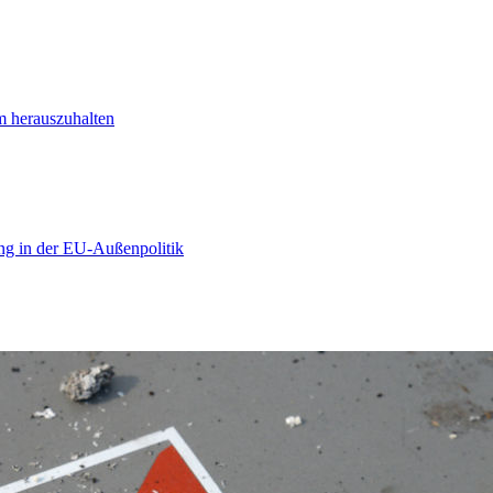
m herauszuhalten
ng in der EU-Außenpolitik