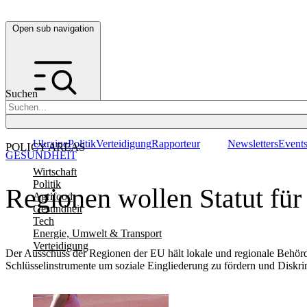
Open sub navigation
Suchen
Ukraine
Politik
Verteidigung
Rapporteur
Newsletters
Event
POLICY AREAS
GESUNDHEIT
Wirtschaft
Politik
Regionen wollen Statut für
Agrifood
Gesundheit
Tech
Energie, Umwelt & Transport
Verteidigung
Der Ausschuss der Regionen der EU hält lokale und regionale Behörde
Schlüsselinstrumente um soziale Eingliederung zu fördern und Diskr