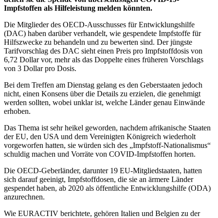
Impfstoffen als Hilfeleistung melden könnten.
Die Mitglieder des OECD-Ausschusses für Entwicklungshilfe
(DAC) haben darüber verhandelt, wie gespendete Impfstoffe für
Hilfszwecke zu behandeln und zu bewerten sind. Der jüngste
Tarifvorschlag des DAC sieht einen Preis pro Impfstoffdosis von
6,72 Dollar vor, mehr als das Doppelte eines früheren Vorschlags
von 3 Dollar pro Dosis.
Bei dem Treffen am Dienstag gelang es den Geberstaaten jedoch
nicht, einen Konsens über die Details zu erzielen, die genehmigt
werden sollten, wobei unklar ist, welche Länder genau Einwände
erhoben.
Das Thema ist sehr heikel geworden, nachdem afrikanische Staaten
der EU, den USA und dem Vereinigten Königreich wiederholt
vorgeworfen hatten, sie würden sich des „Impfstoff-Nationalismus“
schuldig machen und Vorräte von COVID-Impfstoffen horten.
Die OECD-Geberländer, darunter 19 EU-Mitgliedstaaten, hatten
sich darauf geeinigt, Impfstoffdosen, die sie an ärmere Länder
gespendet haben, ab 2020 als öffentliche Entwicklungshilfe (ODA)
anzurechnen.
Wie EURACTIV berichtete, gehören Italien und Belgien zu der