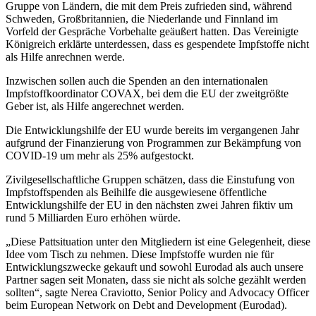
Gruppe von Ländern, die mit dem Preis zufrieden sind, während
Schweden, Großbritannien, die Niederlande und Finnland im
Vorfeld der Gespräche Vorbehalte geäußert hatten. Das Vereinigte
Königreich erklärte unterdessen, dass es gespendete Impfstoffe nicht
als Hilfe anrechnen werde.
Inzwischen sollen auch die Spenden an den internationalen
Impfstoffkoordinator COVAX, bei dem die EU der zweitgrößte
Geber ist, als Hilfe angerechnet werden.
Die Entwicklungshilfe der EU wurde bereits im vergangenen Jahr
aufgrund der Finanzierung von Programmen zur Bekämpfung von
COVID-19 um mehr als 25% aufgestockt.
Zivilgesellschaftliche Gruppen schätzen, dass die Einstufung von
Impfstoffspenden als Beihilfe die ausgewiesene öffentliche
Entwicklungshilfe der EU in den nächsten zwei Jahren fiktiv um
rund 5 Milliarden Euro erhöhen würde.
„Diese Pattsituation unter den Mitgliedern ist eine Gelegenheit, diese
Idee vom Tisch zu nehmen. Diese Impfstoffe wurden nie für
Entwicklungszwecke gekauft und sowohl Eurodad als auch unsere
Partner sagen seit Monaten, dass sie nicht als solche gezählt werden
sollten“, sagte Nerea Craviotto, Senior Policy and Advocacy Officer
beim European Network on Debt and Development (Eurodad).