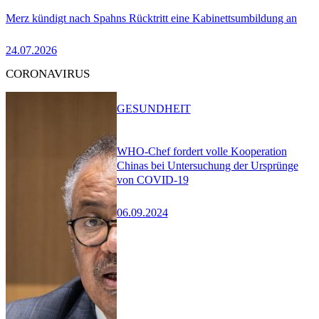
Merz kündigt nach Spahns Rücktritt eine Kabinettsumbildung an
24.07.2026
CORONAVIRUS
GESUNDHEIT
WHO-Chef fordert volle Kooperation
Chinas bei Untersuchung der Ursprünge
von COVID-19
06.09.2024