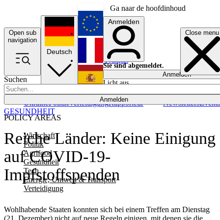
Ga naar de hoofdinhoud
Anmelden
Open sub
Close menu
English
navigation
Deutsch
Français
Sie sind abgemeldet.
Anmelden
Suchen
Licht aus
Español
Anmelden
Ukraine
Politik
Verteidigung
Rapporteur
Newsletters
Event
GESUNDHEIT
POLICY AREAS
Reiche Länder: Keine Einigung
Wirtschaft
Politik
auf COVID-19-
Agrifood
Gesundheit
Impfstoffspenden
Tech
Energie, Umwelt & Transport
Verteidigung
Wohlhabende Staaten konnten sich bei einem Treffen am Dienstag
(21. Dezember) nicht auf neue Regeln einigen, mit denen sie die