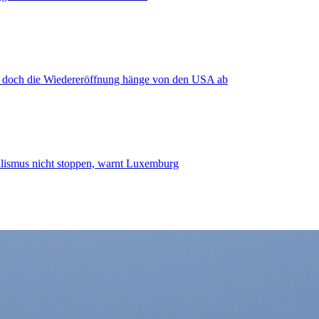
, doch die Wiedereröffnung hänge von den USA ab
smus nicht stoppen, warnt Luxemburg