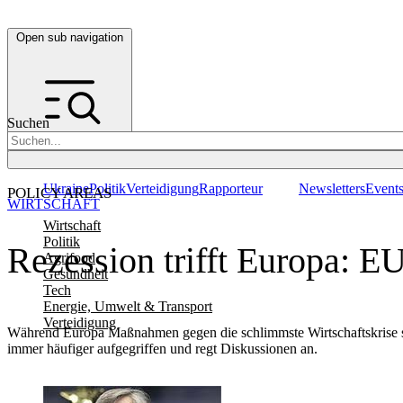
Open sub navigation
Suchen
Ukraine
Politik
Verteidigung
Rapporteur
Newsletters
Event
POLICY AREAS
WIRTSCHAFT
Wirtschaft
Politik
Rezession trifft Europa: 
Agrifood
Gesundheit
Tech
Energie, Umwelt & Transport
Verteidigung
Während Europa Maßnahmen gegen die schlimmste Wirtschaftskrise sei
immer häufiger aufgegriffen und regt Diskussionen an.