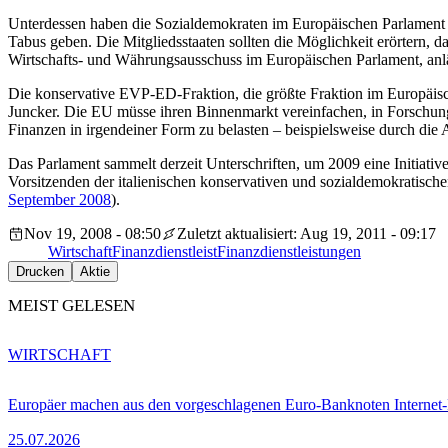
Unterdessen haben die Sozialdemokraten im Europäischen Parlament d
Tabus geben. Die Mitgliedsstaaten sollten die Möglichkeit erörtern, 
Wirtschafts- und Währungsausschuss im Europäischen Parlament, anlä
Die konservative EVP-ED-Fraktion, die größte Fraktion im Europäisch
Juncker. Die EU müsse ihren Binnenmarkt vereinfachen, in Forschung 
Finanzen in irgendeiner Form zu belasten – beispielsweise durch d
Das Parlament sammelt derzeit Unterschriften, um 2009 eine Initiat
Vorsitzenden der italienischen konservativen und sozialdemokratisch
September 2008
).
Nov 19, 2008 - 08:50
Zuletzt aktualisiert: Aug 19, 2011 - 09:17
Wirtschaft
Finanzdienstleist
Finanzdienstleistungen
Drucken
Aktie
MEIST GELESEN
WIRTSCHAFT
Europäer machen aus den vorgeschlagenen Euro-Banknoten Interne
25.07.2026