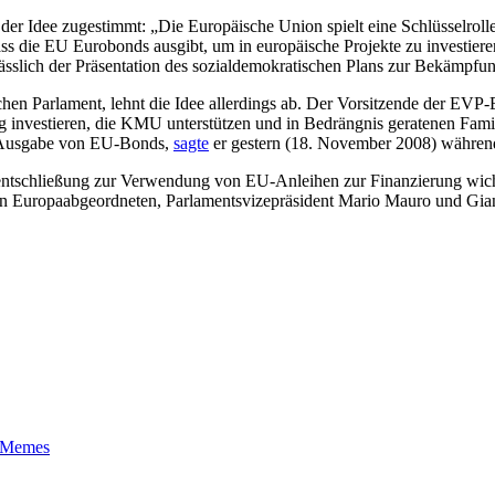
er Idee zugestimmt: „Die Europäische Union spielt eine Schlüsselroll
dass die EU Eurobonds ausgibt, um in europäische Projekte zu investier
sslich der Präsentation des sozialdemokratischen Plans zur Bekämpfu
en Parlament, lehnt die Idee allerdings ab. Der Vorsitzende der EVP-E
investieren, die KMU unterstützen und in Bedrängnis geratenen Famili
ie Ausgabe von EU-Bonds,
sagte
er gestern (18. November 2008) während 
iventschließung zur Verwendung von EU-Anleihen zur Finanzierung wic
en Europaabgeordneten, Parlamentsvizepräsident Mario Mauro und Giann
t-Memes