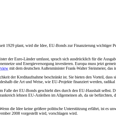
t 1929 plant, wird die Idee, EU-Bonds zur Finanzierung wichtiger Proj
nister der Euro-Länder umfasst, sprach sich ausdrücklich für die Au
enennetze und Energieversorgung investieren. Europa muss jetzt gemei
rview
mit dem deutschen Außenminister Frank-Walter Steinmeier, das in
eit der Kreditaufnahme beschränkt ist. Sie bieten den Vorteil, dass si
 deshalb die Art und Weise, wie EU-Projekte finanziert werden, radikal
 Falle der EU-Bonds geschieht dies durch den EU-Haushalt selbst. Die 
ankreich lehnen EU-Anleihen im Allgemeinen ab, da sie befürchten, di
enn die Idee keine größere politische Unterstützung erfährt, ist es
mber 2008 vorgestellt wird, vorschlagen wird.