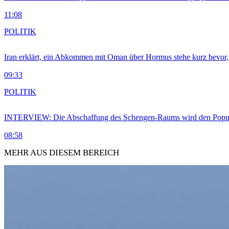
11:08
POLITIK
Iran erklärt, ein Abkommen mit Oman über Hormus stehe kurz bevor
09:33
POLITIK
INTERVIEW: Die Abschaffung des Schengen-Raums wird den Populi
08:58
MEHR AUS DIESEM BEREICH