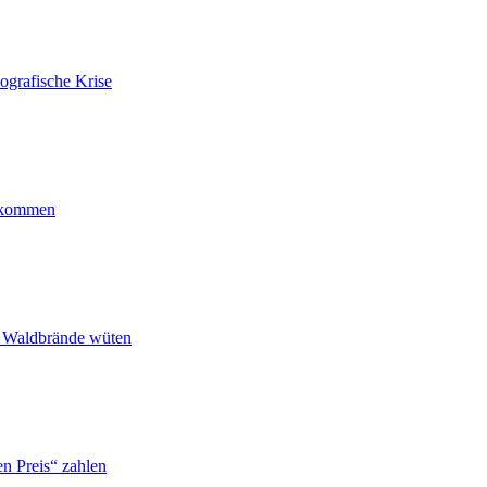
ografische Krise
ankommen
n Waldbrände wüten
n Preis“ zahlen