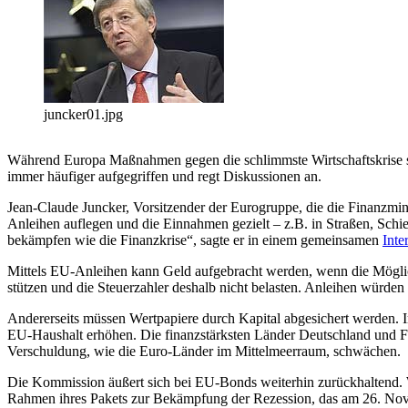
juncker01.jpg
Während Europa Maßnahmen gegen die schlimmste Wirtschaftskrise sei
immer häufiger aufgegriffen und regt Diskussionen an.
Jean-Claude Juncker, Vorsitzender der Eurogruppe, die die Finanzmi
Anleihen auflegen und die Einnahmen gezielt – z.B. in Straßen, Schi
bekämpfen wie die Finanzkrise“, sagte er in einem gemeinsamen
Inte
Mittels EU-Anleihen kann Geld aufgebracht werden, wenn die Möglichk
stützen und die Steuerzahler deshalb nicht belasten. Anleihen würden
Andererseits müssen Wertpapiere durch Kapital abgesichert werden. Im
EU-Haushalt erhöhen. Die finanzstärksten Länder Deutschland und Fr
Verschuldung, wie die Euro-Länder im Mittelmeerraum, schwächen.
Die Kommission äußert sich bei EU-Bonds weiterhin zurückhaltend. W
Rahmen ihres Pakets zur Bekämpfung der Rezession, das am 26. Nove