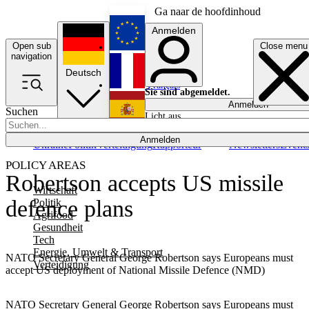
Ga naar de hoofdinhoud
Anmelden
Open sub
Close menu
English
navigation
Deutsch
Français
Sie sind abgemeldet.
Anmelden
Suchen
Licht aus
Español
Anmelden
Ukraine
Politik
Verteidigung
Rapporteur
Newsletters
Event
POLICY AREAS
Robertson accepts US missile
Wirtschaft
defence plans
Politik
Agrifood
Gesundheit
Tech
Energie, Umwelt & Transport
NATO Secretary General George Robertson says Europeans must
Verteidigung
accept US deployment of National Missile Defence (NMD)
NATO Secretary General George Robertson says Europeans must