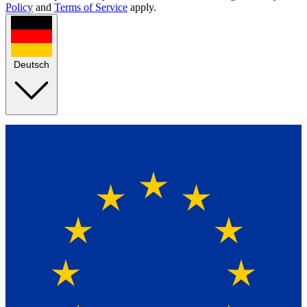
Policy
and
Terms of Service
apply.
Deutsch