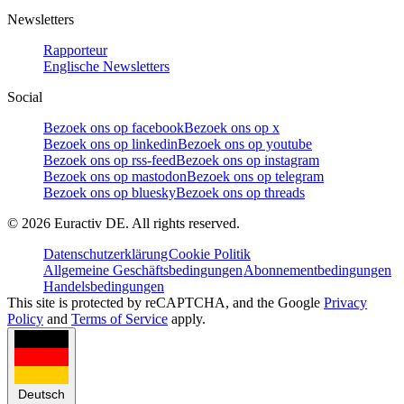
Newsletters
Rapporteur
Englische Newsletters
Social
Bezoek ons op facebook
Bezoek ons op x
Bezoek ons op linkedin
Bezoek ons op youtube
Bezoek ons op rss-feed
Bezoek ons op instagram
Bezoek ons op mastodon
Bezoek ons op telegram
Bezoek ons op bluesky
Bezoek ons op threads
©
2026
Euractiv DE. All rights reserved.
Datenschutzerklärung
Cookie Politik
Allgemeine Geschäftsbedingungen
Abonnementbedingungen
Handelsbedingungen
This site is protected by reCAPTCHA, and the Google
Privacy
Policy
and
Terms of Service
apply.
Deutsch