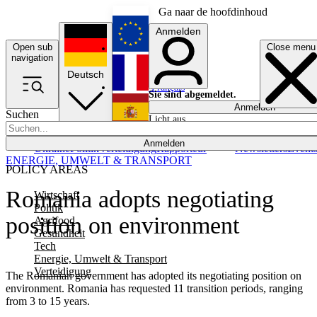
Ga naar de hoofdinhoud
Anmelden
Open sub
Close menu
English
navigation
Deutsch
Français
Sie sind abgemeldet.
Anmelden
Suchen
Licht aus
Español
Anmelden
Ukraine
Politik
Verteidigung
Rapporteur
Newsletters
Event
ENERGIE, UMWELT & TRANSPORT
POLICY AREAS
Romania adopts negotiating
Wirtschaft
Politik
position on environment
Agrifood
Gesundheit
Tech
Energie, Umwelt & Transport
Verteidigung
The Romanian government has adopted its negotiating position on
environment. Romania has requested 11 transition periods, ranging
from 3 to 15 years.