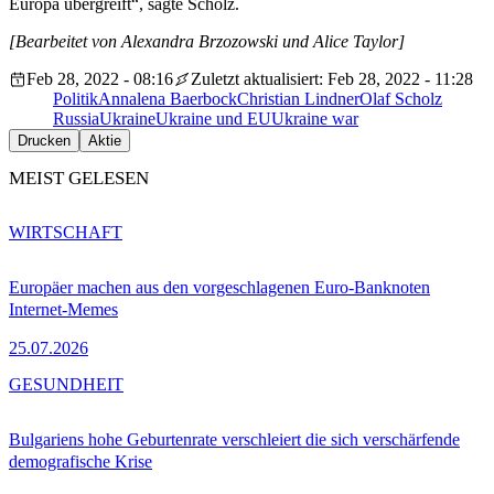
Europa übergreift“, sagte Scholz.
[Bearbeitet von Alexandra Brzozowski und Alice Taylor]
Feb 28, 2022 - 08:16
Zuletzt aktualisiert: Feb 28, 2022 - 11:28
Politik
Annalena Baerbock
Christian Lindner
Olaf Scholz
Russia
Ukraine
Ukraine und EU
Ukraine war
Drucken
Aktie
MEIST GELESEN
WIRTSCHAFT
Europäer machen aus den vorgeschlagenen Euro-Banknoten
Internet-Memes
25.07.2026
GESUNDHEIT
Bulgariens hohe Geburtenrate verschleiert die sich verschärfende
demografische Krise