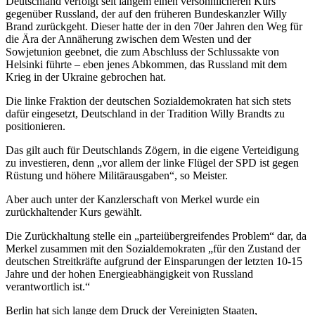
Deutschland verfolgt seit langem einen versöhnlicheren Kurs
gegenüber Russland, der auf den früheren Bundeskanzler Willy
Brand zurückgeht. Dieser hatte der in den 70er Jahren den Weg für
die Ära der Annäherung zwischen dem Westen und der
Sowjetunion geebnet, die zum Abschluss der Schlussakte von
Helsinki führte – eben jenes Abkommen, das Russland mit dem
Krieg in der Ukraine gebrochen hat.
Die linke Fraktion der deutschen Sozialdemokraten hat sich stets
dafür eingesetzt, Deutschland in der Tradition Willy Brandts zu
positionieren.
Das gilt auch für Deutschlands Zögern, in die eigene Verteidigung
zu investieren, denn „vor allem der linke Flügel der SPD ist gegen
Rüstung und höhere Militärausgaben“, so Meister.
Aber auch unter der Kanzlerschaft von Merkel wurde ein
zurückhaltender Kurs gewählt.
Die Zurückhaltung stelle ein „parteiübergreifendes Problem“ dar, da
Merkel zusammen mit den Sozialdemokraten „für den Zustand der
deutschen Streitkräfte aufgrund der Einsparungen der letzten 10-15
Jahre und der hohen Energieabhängigkeit von Russland
verantwortlich ist.“
Berlin hat sich lange dem Druck der Vereinigten Staaten,