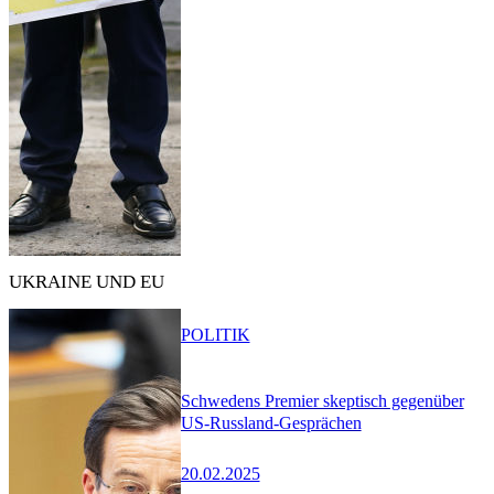
UKRAINE UND EU
POLITIK
Schwedens Premier skeptisch gegenüber
US-Russland-Gesprächen
20.02.2025