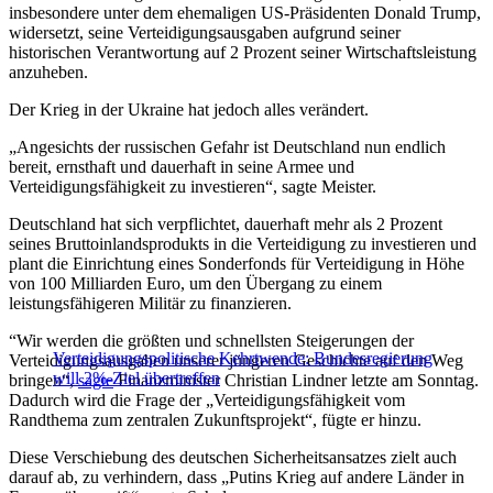
insbesondere unter dem ehemaligen US-Präsidenten Donald Trump,
widersetzt, seine Verteidigungsausgaben aufgrund seiner
historischen Verantwortung auf 2 Prozent seiner Wirtschaftsleistung
anzuheben.
Der Krieg in der Ukraine hat jedoch alles verändert.
„Angesichts der russischen Gefahr ist Deutschland nun endlich
bereit, ernsthaft und dauerhaft in seine Armee und
Verteidigungsfähigkeit zu investieren“, sagte Meister.
Deutschland hat sich verpflichtet, dauerhaft mehr als 2 Prozent
seines Bruttoinlandsprodukts in die Verteidigung zu investieren und
plant die Einrichtung eines Sonderfonds für Verteidigung in Höhe
von 100 Milliarden Euro, um den Übergang zu einem
leistungsfähigeren Militär zu finanzieren.
“Wir werden die größten und schnellsten Steigerungen der
Verteidigungspolitische Kehrtwende: Bundesregierung
Verteidigungsausgaben unserer jüngeren Geschichte auf den Weg
will 2%-Ziel übertreffen
bringen“,
sagte
Finanzminister Christian Lindner letzte am Sonntag.
Dadurch wird die Frage der „Verteidigungsfähigkeit vom
Randthema zum zentralen Zukunftsprojekt“, fügte er hinzu.
Diese Verschiebung des deutschen Sicherheitsansatzes zielt auch
darauf ab, zu verhindern, dass „Putins Krieg auf andere Länder in