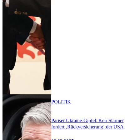
POLITIK
Pariser Ukraine-Gipfel: Keir Starmer
fordert ‚Rückversicherung‘ der USA