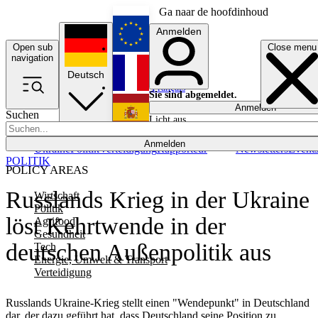
Ga naar de hoofdinhoud
Anmelden
Open sub
Close menu
English
navigation
Deutsch
Français
Sie sind abgemeldet.
Anmelden
Suchen
Licht aus
Español
Anmelden
Ukraine
Politik
Verteidigung
Rapporteur
Newsletters
Event
POLITIK
POLICY AREAS
Russlands Krieg in der Ukraine
Wirtschaft
Politik
löst Kehrtwende in der
Agrifood
Gesundheit
deutschen Außenpolitik aus
Tech
Energie, Umwelt & Transport
Verteidigung
Russlands Ukraine-Krieg stellt einen "Wendepunkt" in Deutschland
dar, der dazu geführt hat, dass Deutschland seine Position zu