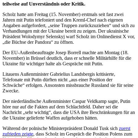
teilweise auf Unverständnis oder Kritik.
Scholz hatte am Freitag (15. November) erstmals seit fast zwei
Jahren mit Putin telefoniert und den Kreml-Chef nach eigenen
Angaben aufgefordert, „seine Truppen zurückzuziehen“ und sich zu
Verhandlungen mit der Ukraine bereit zu zeigen. Der ukrainische
Präsident Wolodymyr Selenskyj warf Scholz im Onlinedienst X vor,
„die Büchse der Pandora“ zu öffnen.
Der EU-Außenbeauftragte Josep Borrell machte am Montag (18.
November) in Brüssel deutlich, dass er schnelle Militärhilfe für die
Ukraine für wichtiger halte als Gespräche mit Putin.
Litauens Außenminister Gabrielius Landsbergis kritisierte,
Telefonate mit Putin dürften nicht „aus einer Position der
Schwäche“ erfolgen. Ansonsten missbrauche Russland sie für seine
Zwecke.
Der niederländische Außenminister Caspar Veldkamp sagte, Putin
höre nur auf die Fakten auf dem Schlachtfeld. Daher sei die
Nachricht „sehr wichtig“, dass die USA ihre Beschränkungen für an
die Ukraine gelieferte Waffen aufgehoben hätten.
Während der polnische Ministerpräsident Donald Tusk sich
zuerst
zufrieden zeigte
, dass Scholz im Gespräch die Position Polens zum