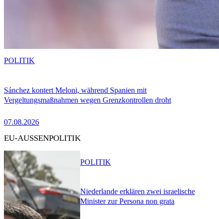
POLITIK
Sánchez kontert Meloni, während Spanien mit
Vergeltungsmaßnahmen wegen Grenzkontrollen droht
07.08.2026
EU-AUSSENPOLITIK
POLITIK
Niederlande erklären zwei israelische
Minister zur Persona non grata