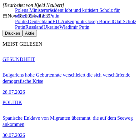
[Bearbeitet von Kjeld Neubert]
Polens Ministerpräsident lobt und kritisiert Scholz für
Nov 18, 2024 - 12:39
seinen Anruf mit Putin
Politik
Deutschland
EU-Außenpolitik
Josep Borrell
Olaf Scholz
Putin
Russland
Ukraine
Wladimir Putin
Drucken
Aktie
MEIST GELESEN
GESUNDHEIT
Bulgariens hohe Geburtenrate verschleiert die sich verschärfende
demografische Krise
28.07.2026
POLITIK
Spanische Enklave von Migranten überrannt, die auf dem Seeweg
ankommen
30.07.2026