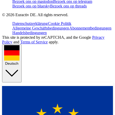
Bezoek ons op mastodon
Bezoek ons op telegram
Bezoek ons op bluesky
Bezoek ons op threads
©
2026
Euractiv DE. All rights reserved.
Datenschutzerklärung
Cookie Politik
Allgemeine Geschäftsbedingungen
Abonnementbedingungen
Handelsbedingungen
This site is protected by reCAPTCHA, and the Google
Privacy
Policy
and
Terms of Service
apply.
Deutsch