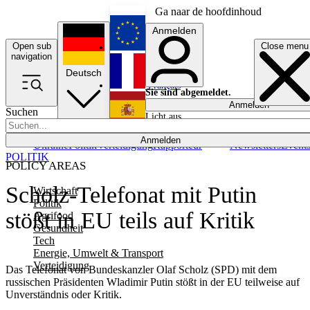
Ga naar de hoofdinhoud
Anmelden
Open sub
Close menu
English
navigation
Deutsch
Français
Sie sind abgemeldet.
Anmelden
Suchen
Licht aus
Español
Anmelden
Ukraine
Politik
Verteidigung
Rapporteur
Newsletters
Event
POLITIK
POLICY AREAS
Scholz-Telefonat mit Putin
Wirtschaft
Politik
stößt in EU teils auf Kritik
Agrifood
Gesundheit
Tech
Energie, Umwelt & Transport
Verteidigung
Das Telefonat von Bundeskanzler Olaf Scholz (SPD) mit dem
russischen Präsidenten Wladimir Putin stößt in der EU teilweise auf
Unverständnis oder Kritik.