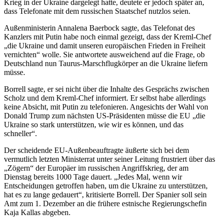
Krieg in der Ukraine dargelegt hatte, deutete er jedoch später an,
dass Telefonate mit dem russischen Staatschef nutzlos seien.
Außenministerin Annalena Baerbock sagte, das Telefonat des
Kanzlers mit Putin habe noch einmal gezeigt, dass der Kreml-Chef
„die Ukraine und damit unseren europäischen Frieden in Freiheit
vernichten“ wolle. Sie antwortete ausweichend auf die Frage, ob
Deutschland nun Taurus-Marschflugkörper an die Ukraine liefern
müsse.
Borrell sagte, er sei nicht über die Inhalte des Gesprächs zwischen
Scholz und dem Kreml-Chef informiert. Er selbst habe allerdings
keine Absicht, mit Putin zu telefonieren. Angesichts der Wahl von
Donald Trump zum nächsten US-Präsidenten müsse die EU „die
Ukraine so stark unterstützen, wie wir es können, und das
schneller“.
Der scheidende EU-Außenbeauftragte äußerte sich bei dem
vermutlich letzten Ministerrat unter seiner Leitung frustriert über das
„Zögern“ der Europäer im russischen Angriffskrieg, der am
Dienstag bereits 1000 Tage dauert. „Jedes Mal, wenn wir
Entscheidungen getroffen haben, um die Ukraine zu unterstützen,
hat es zu lange gedauert“, kritisierte Borrell. Der Spanier soll sein
Amt zum 1. Dezember an die frühere estnische Regierungschefin
Kaja Kallas abgeben.