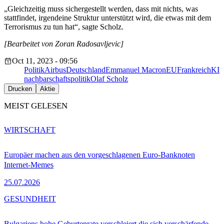
„Gleichzeitig muss sichergestellt werden, dass mit nichts, was
stattfindet, irgendeine Struktur unterstützt wird, die etwas mit dem
Terrorismus zu tun hat“, sagte Scholz.
[Bearbeitet von Zoran Radosavljevic]
Oct 11, 2023 - 09:56
Politik
Airbus
Deutschland
Emmanuel Macron
EU
Frankreich
KI
nachbarschaftspolitik
Olaf Scholz
Drucken
Aktie
MEIST GELESEN
WIRTSCHAFT
Europäer machen aus den vorgeschlagenen Euro-Banknoten
Internet-Memes
25.07.2026
GESUNDHEIT
Bulgariens hohe Geburtenrate verschleiert die sich verschärfende