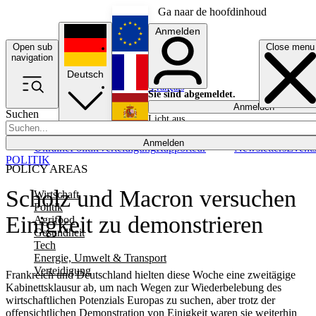
Ga naar de hoofdinhoud
Anmelden
Open sub
Close menu
English
navigation
Deutsch
Français
Sie sind abgemeldet.
Anmelden
Suchen
Licht aus
Español
Anmelden
Ukraine
Politik
Verteidigung
Rapporteur
Newsletters
Event
POLITIK
POLICY AREAS
Scholz und Macron versuchen
Wirtschaft
Politik
Einigkeit zu demonstrieren
Agrifood
Gesundheit
Tech
Energie, Umwelt & Transport
Verteidigung
Frankreich und Deutschland hielten diese Woche eine zweitägige
Kabinettsklausur ab, um nach Wegen zur Wiederbelebung des
wirtschaftlichen Potenzials Europas zu suchen, aber trotz der
offensichtlichen Demonstration von Einigkeit waren sie weiterhin