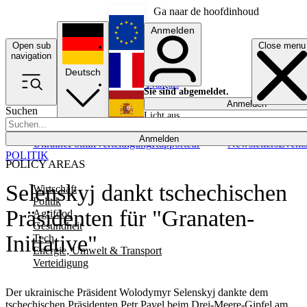
Ga naar de hoofdinhoud
Anmelden
Open sub
Close menu
English
navigation
Deutsch
Français
Sie sind abgemeldet.
Anmelden
Suchen
Licht aus
Español
Anmelden
Ukraine
Politik
Verteidigung
Rapporteur
Newsletters
Event
POLITIK
POLICY AREAS
Selenskyj dankt tschechischen
Wirtschaft
Politik
Präsidenten für "Granaten-
Agrifood
Gesundheit
Initiative"
Tech
Energie, Umwelt & Transport
Verteidigung
Der ukrainische Präsident Wolodymyr Selenskyj dankte dem
tschechischen Präsidenten Petr Pavel beim Drei-Meere-Gipfel am