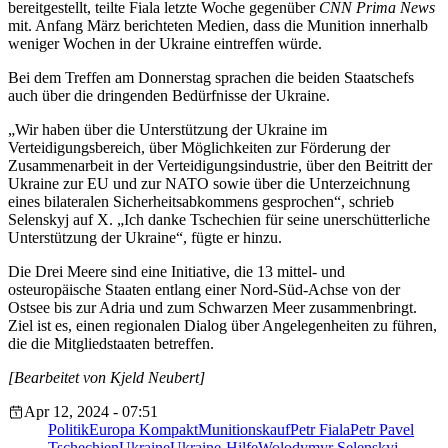
bereitgestellt, teilte Fiala letzte Woche gegenüber
CNN Prima News
mit. Anfang März berichteten Medien, dass die Munition innerhalb
weniger Wochen in der Ukraine eintreffen würde.
Bei dem Treffen am Donnerstag sprachen die beiden Staatschefs
auch über die dringenden Bedürfnisse der Ukraine.
„Wir haben über die Unterstützung der Ukraine im
Verteidigungsbereich, über Möglichkeiten zur Förderung der
Zusammenarbeit in der Verteidigungsindustrie, über den Beitritt der
Ukraine zur EU und zur NATO sowie über die Unterzeichnung
eines bilateralen Sicherheitsabkommens gesprochen“, schrieb
Selenskyj auf X. „Ich danke Tschechien für seine unerschütterliche
Unterstützung der Ukraine“, fügte er hinzu.
Die Drei Meere sind eine Initiative, die 13 mittel- und
osteuropäische Staaten entlang einer Nord-Süd-Achse von der
Ostsee bis zur Adria und zum Schwarzen Meer zusammenbringt.
Ziel ist es, einen regionalen Dialog über Angelegenheiten zu führen,
die die Mitgliedstaaten betreffen.
[Bearbeitet von Kjeld Neubert]
Apr 12, 2024 - 07:51
Politik
Europa Kompakt
Munitionskauf
Petr Fiala
Petr Pavel
Tschechien
Ukraine
Ukraine-Hilfe
Wolodymyr Selenskyj