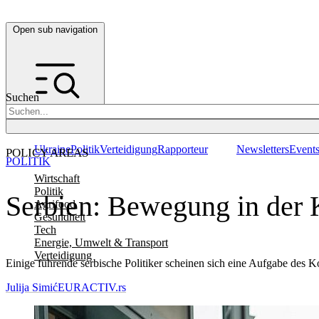
Open sub navigation
Suchen
Ukraine
Politik
Verteidigung
Rapporteur
Newsletters
Event
POLICY AREAS
POLITIK
Wirtschaft
Politik
Serbien: Bewegung in der
Agrifood
Gesundheit
Tech
Energie, Umwelt & Transport
Verteidigung
Einige führende serbische Politiker scheinen sich eine Aufgabe des 
Julija Simić
EURACTIV.rs