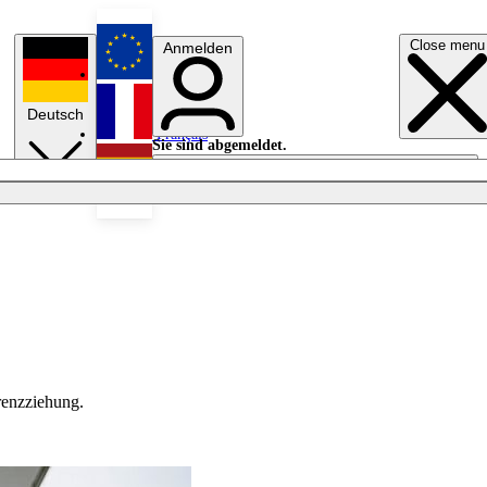
Close menu
Anmelden
English
Deutsch
Français
Sie sind abgemeldet.
Anmelden
Licht aus
Español
renzziehung.