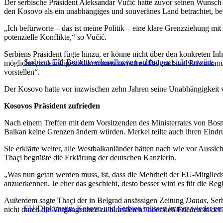
Der serbische Präsident Aleksandar Vučić hatte zuvor seinen Wunsch
den Kosovo als ein unabhängiges und souveränes Land betrachtet, bet
„Ich befürworte – das ist meine Politik – eine klare Grenzziehung mit
potenzielle Konflikte,“ so Vučić.
Serbiens Präsident fügte hinzu, er könne nicht über den konkreten 
Serbiens EU-Beitrittsverhandlungen schleppen sich vorwärts
mögliches, zukünftiges Abkommen zwischen Belgrad und Pristina müss
vorstellen“.
Der Kosovo hatte vor inzwischen zehn Jahren seine Unabhängigkeit vo
Kosovos Präsident zufrieden
Nach einem Treffen mit dem Vorsitzenden des Ministerrates von Bosn
Balkan keine Grenzen ändern würden. Merkel teilte auch ihren Eindr
Sie erklärte weiter, alle Westbalkanländer hätten nach wie vor Auss
Thaçi begrüßte die Erklärung der deutschen Kanzlerin.
„Was nun getan werden muss, ist, dass die Mehrheit der EU-Mitglieds
anzuerkennen. Je eher das geschieht, desto besser wird es für die Reg
Außerdem sagte Thaçi der in Belgrad ansässigen Zeitung
Danas
, Ser
EU-Diplomatin: Kosovo und Serbien müssen immer wieder er
nicht durch die Vergangenheit zu blockieren“ oder den Frieden in de