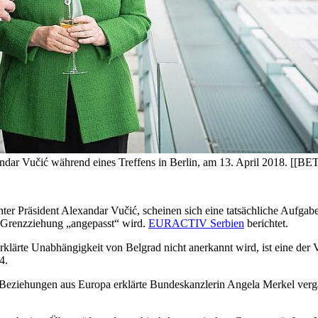
ndar Vučić während eines Treffens in Berlin, am 13. April 2018. [[
arunter Präsident Alexandar Vučić, scheinen sich eine tatsächliche Aufg
e Grenzziehung „angepasst“ wird.
EURACTIV Serbien
berichtet.
rte Unabhängigkeit von Belgrad nicht anerkannt wird, ist eine der V
4.
eziehungen aus Europa erklärte Bundeskanzlerin Angela Merkel vergan