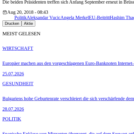
Die beiden Präsidenten treffen sich Anfang September erneut in Brüs
Aug 20, 2018 - 08:43
Politik
Aleksandar Vucic
Angela Merkel
EU-Beitritt
Hashim Tha
Drucken
Aktie
MEIST GELESEN
WIRTSCHAFT
Europäer machen aus den vorgeschlagenen Euro-Banknoten Interne
25.07.2026
GESUNDHEIT
Bulgariens hohe Geburtenrate verschleiert die sich verschärfende dem
28.07.2026
POLITIK
Spanische Enklave von Migranten überrannt, die auf dem Seeweg 