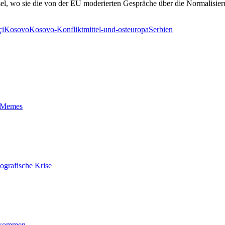
sel, wo sie die von der EU moderierten Gespräche über die Normalisie
çi
Kosovo
Kosovo-Konflikt
mittel-und-osteuropa
Serbien
t-Memes
ografische Krise
ankommen