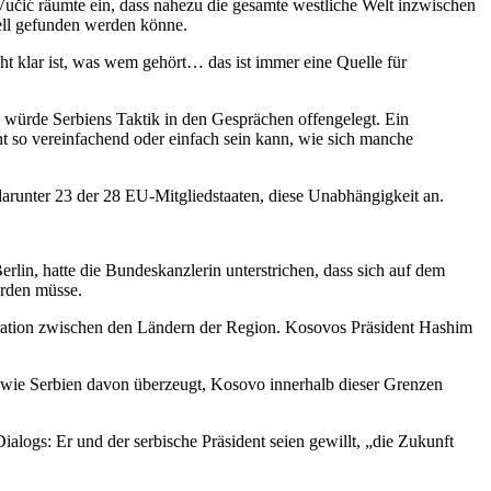
učić räumte ein, dass nahezu die gesamte westliche Welt inzwischen
nell gefunden werden könne.
cht klar ist, was wem gehört… das ist immer eine Quelle für
 würde Serbiens Taktik in den Gesprächen offengelegt. Ein
t so vereinfachend oder einfach sein kann, wie sich manche
darunter 23 der 28 EU-Mitgliedstaaten, diese Unabhängigkeit an.
in, hatte die Bundeskanzlerin unterstrichen, dass sich auf dem
erden müsse.
operation zwischen den Ländern der Region. Kosovos Präsident Hashim
sowie Serbien davon überzeugt, Kosovo innerhalb dieser Grenzen
ialogs: Er und der serbische Präsident seien gewillt, „die Zukunft