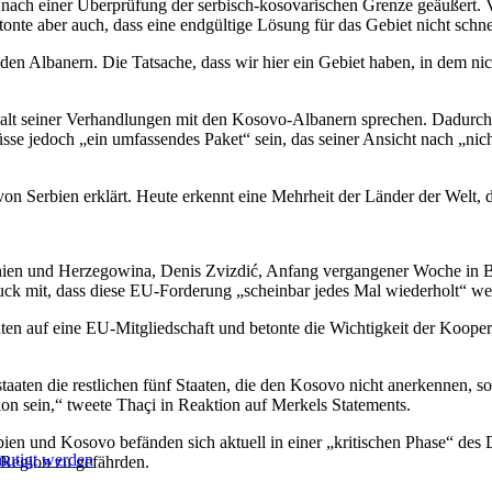
 nach einer Überprüfung der serbisch-kosovarischen Grenze geäußert. V
onte aber auch, dass eine endgültige Lösung für das Gebiet nicht sch
 den Albanern. Die Tatsache, dass wir hier ein Gebiet haben, in dem ni
Inhalt seiner Verhandlungen mit den Kosovo-Albanern sprechen. Dadurch
e jedoch „ein umfassendes Paket“ sein, das seiner Ansicht nach „nich
n Serbien erklärt. Heute erkennt eine Mehrheit der Länder der Welt, 
ien und Herzegowina, Denis Zvizdić, Anfang vergangener Woche in Berl
uck mit, dass diese EU-Forderung „scheinbar jedes Mal wiederholt“ w
ichten auf eine EU-Mitgliedschaft und betonte die Wichtigkeit der Ko
taaten die restlichen fünf Staaten, die den Kosovo nicht anerkennen, 
ion sein,“ tweete Thaçi in Reaktion auf Merkels Statements.
bien und Kosovo befänden sich aktuell in einer „kritischen Phase“ des D
mutigt werden
r Region zu gefährden.