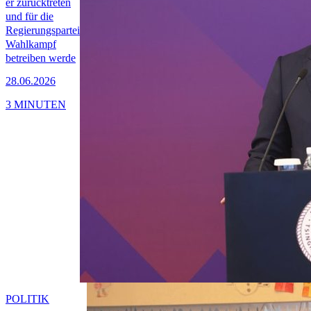
er zurücktreten
und für die
Regierungspartei
Wahlkampf
betreiben werde
28.06.2026
3 MINUTEN
POLITIK