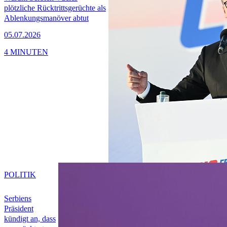
plötzliche Rücktrittsgerüchte als
Ablenkungsmanöver abtut
05.07.2026
4 MINUTEN
POLITIK
Serbiens
Präsident
kündigt an, dass