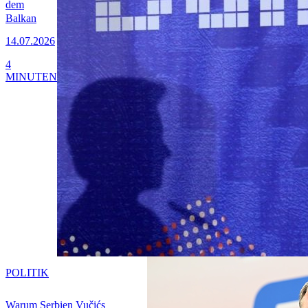
dem
Balkan
14.07.2026
4
MINUTEN
POLITIK
Warum Serbien Vučićs