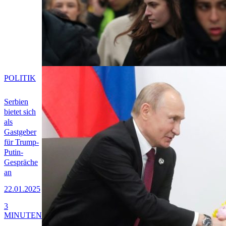
POLITIK
Serbien
bietet sich
als
Gastgeber
für Trump-
Putin-
Gespräche
an
22.01.2025
3
MINUTEN