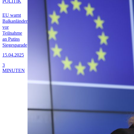
POLITIK
EU warnt
Balkanländer
vor
Teilnahme
an Putins
Siegesparade
15.04.2025
3
MINUTEN