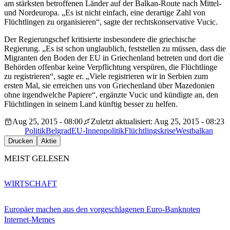
am stärksten betroffenen Länder auf der Balkan-Route nach Mittel-
und Nordeuropa. „Es ist nicht einfach, eine derartige Zahl von
Flüchtlingen zu organisieren“, sagte der rechtskonservative Vucic.
Der Regierungschef kritisierte insbesondere die griechische
Regierung. „Es ist schon unglaublich, feststellen zu müssen, dass die
Migranten den Boden der EU in Griechenland betreten und dort die
Behörden offenbar keine Verpflichtung verspüren, die Flüchtlinge
zu registrieren“, sagte er. „Viele registrieren wir in Serbien zum
ersten Mal, sie erreichen uns von Griechenland über Mazedonien
ohne irgendwelche Papiere“, ergänzte Vucic und kündigte an, den
Flüchtlingen in seinem Land künftig besser zu helfen.
Aug 25, 2015 - 08:00
Zuletzt aktualisiert: Aug 25, 2015 - 08:23
Politik
Belgrad
EU-Innenpolitik
Flüchtlingskrise
Westbalkan
Drucken
Aktie
MEIST GELESEN
WIRTSCHAFT
Europäer machen aus den vorgeschlagenen Euro-Banknoten
Internet-Memes