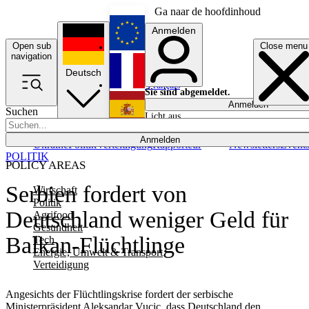
Ga naar de hoofdinhoud
Anmelden
Open sub
Close menu
English
navigation
Deutsch
Français
Sie sind abgemeldet.
Anmelden
Suchen
Licht aus
Español
Anmelden
Ukraine
Politik
Verteidigung
Rapporteur
Newsletters
Event
POLITIK
POLICY AREAS
Serbien fordert von
Wirtschaft
Politik
Deutschland weniger Geld für
Agrifood
Gesundheit
Balkan-Flüchtlinge
Tech
Energie, Umwelt & Transport
Verteidigung
Angesichts der Flüchtlingskrise fordert der serbische
Ministerpräsident Aleksandar Vucic, dass Deutschland den