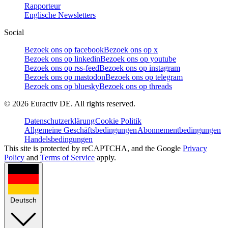
Rapporteur
Englische Newsletters
Social
Bezoek ons op facebook
Bezoek ons op x
Bezoek ons op linkedin
Bezoek ons op youtube
Bezoek ons op rss-feed
Bezoek ons op instagram
Bezoek ons op mastodon
Bezoek ons op telegram
Bezoek ons op bluesky
Bezoek ons op threads
©
2026
Euractiv DE. All rights reserved.
Datenschutzerklärung
Cookie Politik
Allgemeine Geschäftsbedingungen
Abonnementbedingungen
Handelsbedingungen
This site is protected by reCAPTCHA, and the Google
Privacy
Policy
and
Terms of Service
apply.
Deutsch