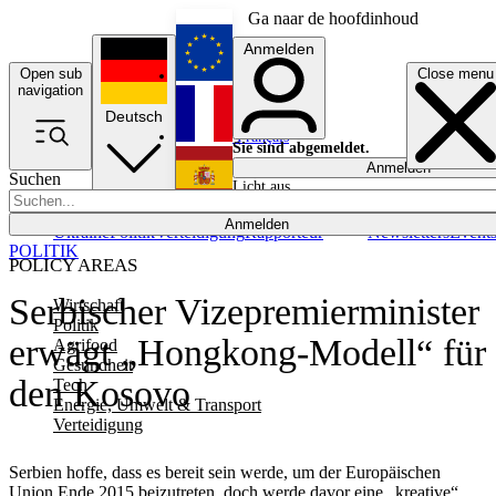
Ga naar de hoofdinhoud
Anmelden
Open sub
Close menu
English
navigation
Deutsch
Français
Sie sind abgemeldet.
Anmelden
Suchen
Licht aus
Español
Anmelden
Ukraine
Politik
Verteidigung
Rapporteur
Newsletters
Event
POLITIK
POLICY AREAS
Serbischer Vizepremierminister
Wirtschaft
Politik
erwägt „Hongkong-Modell“ für
Agrifood
Gesundheit
den Kosovo
Tech
Energie, Umwelt & Transport
Verteidigung
Serbien hoffe, dass es bereit sein werde, um der Europäischen
Union Ende 2015 beizutreten, doch werde davor eine „kreative“