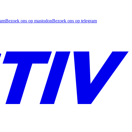
ram
Bezoek ons op mastodon
Bezoek ons op telegram