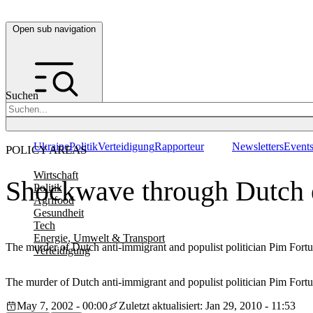
Open sub navigation
Suchen
Ukraine
Politik
Verteidigung
Rapporteur
Newsletters
Event
POLICY AREAS
Wirtschaft
Shockwave through Dutch e
Politik
Agrifood
Gesundheit
Tech
Energie, Umwelt & Transport
The murder of Dutch anti-immigrant and populist politician Pim Fort
Verteidigung
The murder of Dutch anti-immigrant and populist politician Pim Fort
May 7, 2002 - 00:00
Zuletzt aktualisiert: Jan 29, 2010 - 11:53