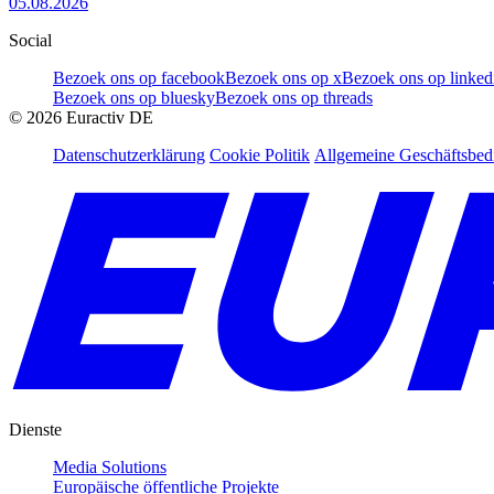
05.08.2026
Social
Bezoek ons op facebook
Bezoek ons op x
Bezoek ons op linked
Bezoek ons op bluesky
Bezoek ons op threads
©
2026
Euractiv DE
Datenschutzerklärung
Cookie Politik
Allgemeine Geschäftsbe
Dienste
Media Solutions
Europäische öffentliche Projekte