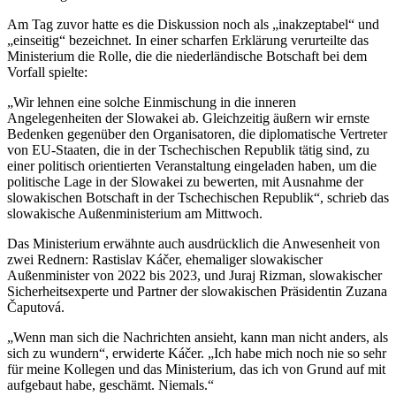
Am Tag zuvor hatte es die Diskussion noch als „inakzeptabel“ und
„einseitig“ bezeichnet. In einer scharfen Erklärung verurteilte das
Ministerium die Rolle, die die niederländische Botschaft bei dem
Vorfall spielte:
„Wir lehnen eine solche Einmischung in die inneren
Angelegenheiten der Slowakei ab. Gleichzeitig äußern wir ernste
Bedenken gegenüber den Organisatoren, die diplomatische Vertreter
von EU-Staaten, die in der Tschechischen Republik tätig sind, zu
einer politisch orientierten Veranstaltung eingeladen haben, um die
politische Lage in der Slowakei zu bewerten, mit Ausnahme der
slowakischen Botschaft in der Tschechischen Republik“, schrieb das
slowakische Außenministerium am Mittwoch.
Das Ministerium erwähnte auch ausdrücklich die Anwesenheit von
zwei Rednern: Rastislav Káčer, ehemaliger slowakischer
Außenminister von 2022 bis 2023, und Juraj Rizman, slowakischer
Sicherheitsexperte und Partner der slowakischen Präsidentin Zuzana
Čaputová.
„Wenn man sich die Nachrichten ansieht, kann man nicht anders, als
sich zu wundern“, erwiderte Káčer. „Ich habe mich noch nie so sehr
für meine Kollegen und das Ministerium, das ich von Grund auf mit
aufgebaut habe, geschämt. Niemals.“