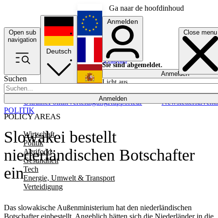
Ga naar de hoofdinhoud
Anmelden
Open sub
Close menu
English
navigation
Deutsch
Français
Sie sind abgemeldet.
Anmelden
Suchen
Licht aus
Español
Anmelden
Ukraine
Politik
Verteidigung
Rapporteur
Newsletters
Event
POLITIK
POLICY AREAS
Slowakei bestellt
Wirtschaft
Politik
niederländischen Botschafter
Agrifood
Gesundheit
ein
Tech
Energie, Umwelt & Transport
Verteidigung
Das slowakische Außenministerium hat den niederländischen
Botschafter einbestellt. Angeblich hätten sich die Niederländer in die