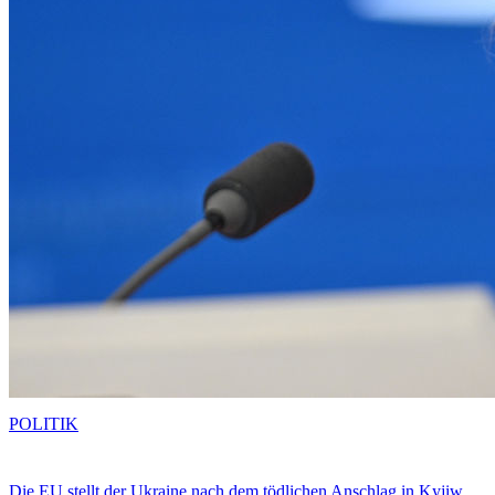
POLITIK
Die EU stellt der Ukraine nach dem tödlichen Anschlag in Kyjiw