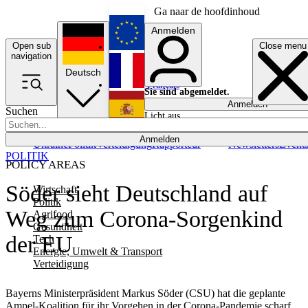
Ga naar de hoofdinhoud
Anmelden
Open sub
Close menu
English
navigation
Deutsch
Français
Sie sind abgemeldet.
Anmelden
Suchen
Licht aus
Español
Anmelden
Ukraine
Politik
Verteidigung
Rapporteur
Newsletters
Event
POLITIK
POLICY AREAS
Söder sieht Deutschland auf
Wirtschaft
Politik
Weg zum Corona-Sorgenkind
Agrifood
Gesundheit
der EU
Tech
Energie, Umwelt & Transport
Verteidigung
Bayerns Ministerpräsident Markus Söder (CSU) hat die geplante
Ampel-Koalition für ihr Vorgehen in der Corona-Pandemie scharf