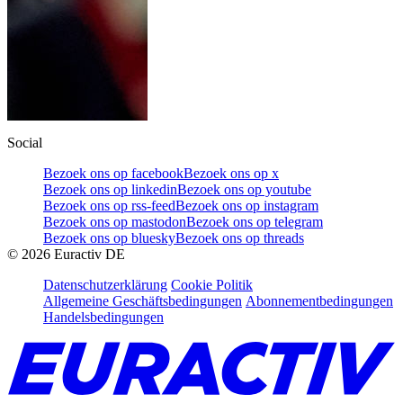
Social
Bezoek ons op facebook
Bezoek ons op x
Bezoek ons op linkedin
Bezoek ons op youtube
Bezoek ons op rss-feed
Bezoek ons op instagram
Bezoek ons op mastodon
Bezoek ons op telegram
Bezoek ons op bluesky
Bezoek ons op threads
©
2026
Euractiv DE
Datenschutzerklärung
Cookie Politik
Allgemeine Geschäftsbedingungen
Abonnementbedingungen
Handelsbedingungen