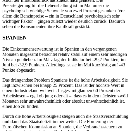
Auch der Inflationsdruck hat zuletzt nachgelassen. Die
Preissteigerung für die Lebenshaltung ist im Mai unter die
psychologisch wichtige Schwelle von zwei Prozent gesunken. Vor
allem die Benzinpreise – ein in Deutschland psychologisch sehr
wichtiger Faktor – gingen zuletzt wieder deutlich zurück. Dadurch
sehen die Konsumenten ihre Kaufkraft gestärkt.
SPANIEN
Die Einkommenserwartung ist in Spanien in den vergangenen
Monaten insgesamt betrachtet relativ stabil auf einem sehr niedrigen
Niveau geblieben. Im März lag der Indikator bei -29,7 Punkten, im
Juni bei -32,9 Punkten. Allerdings ist sie im Mai kurzfristig auf -43
Punkte abgesackt.
Das drängendste Problem Spaniens ist die hohe Arbeitslosigkeit. Sie
liegt inzwischen bei knapp 25 Prozent. Das ist der höchste Wert in
einem Industrieland weltweit. Insgesamt glauben 60 Prozent der
Arbeitslosen – egal ob jung oder alt –, dass es in den nächsten zwölf
Monaten sehr unwahrscheinlich oder absolut unwahrscheinlich ist,
einen Job zu finden.
Durch die hohe Arbeitslosigkeit steigen auch die Staatsverschuldung
und damit das Staatsdefizit immer weiter. Die Forderung der
Europäischen Kommission an Spanien, die Verbrauchssteuern zu