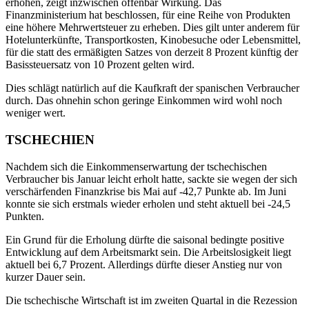
erhöhen, zeigt inzwischen offenbar Wirkung. Das
Finanzministerium hat beschlossen, für eine Reihe von Produkten
eine höhere Mehrwertsteuer zu erheben. Dies gilt unter anderem für
Hotelunterkünfte, Transportkosten, Kinobesuche oder Lebensmittel,
für die statt des ermäßigten Satzes von derzeit 8 Prozent künftig der
Basissteuersatz von 10 Prozent gelten wird.
Dies schlägt natürlich auf die Kaufkraft der spanischen Verbraucher
durch. Das ohnehin schon geringe Einkommen wird wohl noch
weniger wert.
TSCHECHIEN
Nachdem sich die Einkommenserwartung der tschechischen
Verbraucher bis Januar leicht erholt hatte, sackte sie wegen der sich
verschärfenden Finanzkrise bis Mai auf -42,7 Punkte ab. Im Juni
konnte sie sich erstmals wieder erholen und steht aktuell bei -24,5
Punkten.
Ein Grund für die Erholung dürfte die saisonal bedingte positive
Entwicklung auf dem Arbeitsmarkt sein. Die Arbeitslosigkeit liegt
aktuell bei 6,7 Prozent. Allerdings dürfte dieser Anstieg nur von
kurzer Dauer sein.
Die tschechische Wirtschaft ist im zweiten Quartal in die Rezession