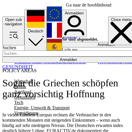
Ga naar de hoofdinhoud
Anmelden
Open sub
Close menu
English
navigation
Deutsch
Français
Sie sind abgemeldet.
Anmelden
Suchen
Licht aus
Español
Anmelden
Ukraine
Politik
Verteidigung
Rapporteur
Newsletters
Event
GESUNDHEIT
POLICY AREAS
Sogar die Griechen schöpfen
Wirtschaft
Politik
ganz vorsichtig Hoffnung
Agrifood
Gesundheit
Tech
Energie, Umwelt & Transport
Verteidigung
In vielen Ländern Europas rechnen die Verbraucher in den
kommenden Monaten mit steigenden Einkommen – wenn auch
häufig auf sehr niedrigem Niveau. Die Deutschen erwarten indes
deutlich höhere Löhne. EURACTIV.de dokumentiert die